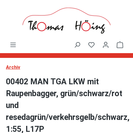
Zum Hauptinhalt springen
Ware
Archiv
00402 MAN TGA LKW mit
Raupenbagger, grün/schwarz/rot
und
resedagrün/verkehrsgelb/schwarz,
1:55, L17P