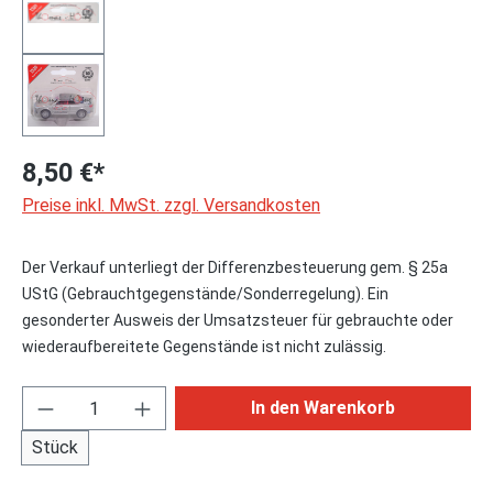
8,50 €*
Preise inkl. MwSt. zzgl. Versandkosten
Der Verkauf unterliegt der Differenzbesteuerung gem. § 25a
UStG (Gebrauchtgegenstände/Sonderregelung). Ein
gesonderter Ausweis der Umsatzsteuer für gebrauchte oder
wiederaufbereitete Gegenstände ist nicht zulässig.
Produkt Anzahl: Gib den gewünschten Wert ei
In den Warenkorb
Stück