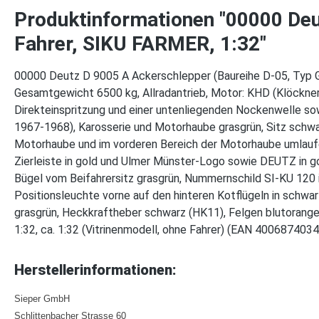
Produktinformationen "00000 Deu
Fahrer, SIKU FARMER, 1:32"
00000 Deutz D 9005 A Ackerschlepper (Baureihe D-05, Typ G
Gesamtgewicht 6500 kg, Allradantrieb, Motor: KHD (Klöckne
Direkteinspritzung und einer untenliegenden Nockenwelle s
1967-1968), Karosserie und Motorhaube grasgrün, Sitz schwa
Motorhaube und im vorderen Bereich der Motorhaube umlaufen
Zierleiste in gold und Ulmer Münster-Logo sowie DEUTZ in go
Bügel vom Beifahrersitz grasgrün, Nummernschild SI-KU 120 in
Positionsleuchte vorne auf den hinteren Kotflügeln in schwarz
grasgrün, Heckkraftheber schwarz (HK11), Felgen blutorang
1:32, ca. 1:32 (Vitrinenmodell, ohne Fahrer) (EAN 400687403
Herstellerinformationen:
Sieper GmbH
Schlittenbacher Strasse 60