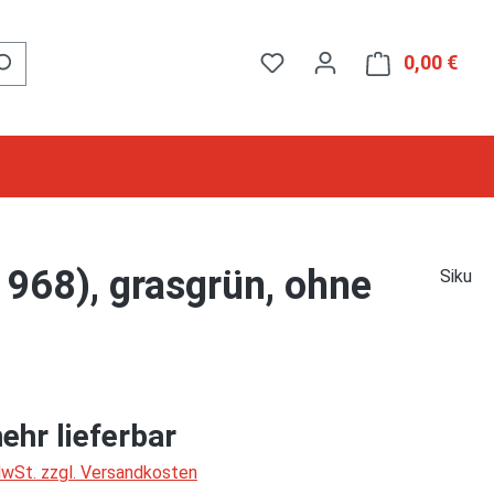
0,00 €
Ware
968), grasgrün, ohne
Siku
ehr lieferbar
 MwSt. zzgl. Versandkosten