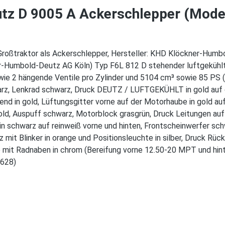
tz D 9005 A Ackerschlepper (Model
roßtraktor als Ackerschlepper, Hersteller: KHD Klöckner-Humbo
r-Humbold-Deutz AG Köln) Typ F6L 812 D stehender luftgekühlt
owie 2 hängende Ventile pro Zylinder und 5104 cm³ sowie 85 P
rz, Lenkrad schwarz, Druck DEUTZ / LUFTGEKÜHLT in gold auf d
d in gold, Lüftungsgitter vorne auf der Motorhaube in gold auf
ld, Auspuff schwarz, Motorblock grasgrün, Druck Leitungen auf d
 schwarz auf reinweiß vorne und hinten, Frontscheinwerfer schwa
 mit Blinker in orange und Positionsleuchte in silber, Druck Rüc
e mit Radnaben in chrom (Bereifung vorne 12.50-20 MPT und hi
4628)