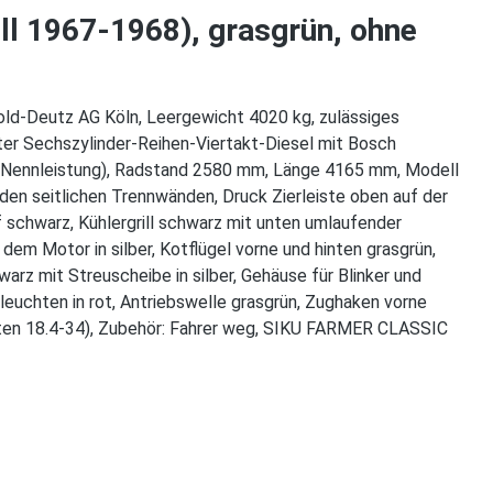
l 1967-1968), grasgrün, ohne
ld-Deutz AG Köln, Leergewicht 4020 kg, zulässiges
er Sechszylinder-Reihen-Viertakt-Diesel mit Bosch
S (Nennleistung), Radstand 2580 mm, Länge 4165 mm, Modell
en seitlichen Trennwänden, Druck Zierleiste oben auf der
 schwarz, Kühlergrill schwarz mit unten umlaufender
em Motor in silber, Kotflügel vorne und hinten grasgrün,
rz mit Streuscheibe in silber, Gehäuse für Blinker und
kleuchten in rot, Antriebswelle grasgrün, Zughaken vorne
nten 18.4-34), Zubehör: Fahrer weg, SIKU FARMER CLASSIC