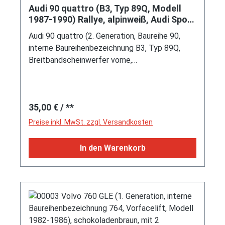
Audi 90 quattro (B3, Typ 89Q, Modell
1987-1990) Rallye, alpinweiß, Audi Sport
Farben blutorange/telegrau/graubraun,
Audi 90 quattro (2. Generation, Baureihe 90,
Schabak, 1:43, m- (Windschutzscheibe
interne Baureihenbezeichnung B3, Typ 89Q,
gebrochen)
Breitbandscheinwerfer vorne,
Nebelscheinwerfer und Blinker im Stoßfänger
integriert, durchgehendes Heckleuchtenband,
Stoßfänger in Wagenfarbe lackiert, verchromte
Regulärer Preis:
35,00 €
/ **
Zierleisten auf den Stoßfängern,
Sonderausstattung: Flügelspoiler in
Preise inkl. MwSt. zzgl. Versandkosten
Wagenfarbe, permanenter Allradantrieb
quattro®, Motor: Audi Typ EA828
In den Warenkorb
wassergekühlter Fünfzylinder-Reihen-Viertakt-
Otto mit mechanischer Einspritzanlage und eine
obenliegende Nockenwelle (OHC = Overhead
Camshaft) sowie 2 Ventile pro Zylinder und
Abgasreinigung nach US-Standard 1983 sowie
2309 cm³ und 136 PS, Motorkennbuchstabe