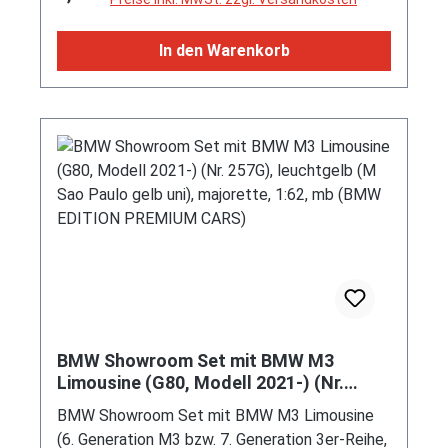
(EAN 4006874018987)
Fahrzeugseite und Radhausentlüftungen mit
Sideblades sowie Flügelelemente an der
In den Warenkorb
Fahrzeugfront und Mittelkühler in der
Fahrzeugfront der durch Öffnungen im
Frontdeckel entlüftet wird (dadurch entfällt
der Kofferraum), Sonderausstattung gegen
Mehrpreis: Akzentpaket Schriftzüge pyrored
mit Modellbezeichnung auf Türen und Heck in
Akzentfarbe pyrored, 7-Gang Porsche
Doppelkupplungsgetriebe (PDK),
Hinterradantrieb, Motor: Porsche Typ MA275
wassergekühlter Sechszylinder-Boxer-
Viertakt-Otto mit Direkteinspritzung und zwei
obenliegende Nockenwellen (DOHC = Double
Overhead Camshaft) je Zylinderbank sowie 4
BMW Showroom Set mit BMW M3
Ventile pro Zylinder und 3996 cm³ sowie 525
Limousine (G80, Modell 2021-) (Nr.
PS, Radstand 2453 mm, Länge 4572 mm,
257G), leuchtgelb (M Sao Paulo gelb
BMW Showroom Set mit BMW M3 Limousine
uni), majorette, 1:62, mb (BMW EDITION
Modell 2022-2024), reinweiß (vgl. weiß beim
(6. Generation M3 bzw. 7. Generation 3er-Reihe,