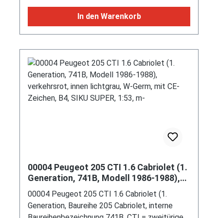
ohne Diffusor am Heck, Elektromotoren mit
299 PS Systemleistung, Ausstattungslinie
In den Warenkorb
Grundmodell: Außenspiegel elektrisch einstell-
und beheizbar mit integriertem LED-Blinklicht +
Außenspiegelgehäuse in Wagenfarbe +
Wärmeschutzverglasung grün getönt für Tür-
und Seitenscheiben sowie Heckscheibe +
Innenspiegel abblendbar + MMI u.a. mit
hochauflösendem 10,1-Zoll-Farbdisplay
inklusive MMI touch-Bedienung und digitales
Kombiinstrument mit 10,25-Zoll-Farbdisplay +
Komfortmittelarmlehne vorn, in Neigung
einstellbar, in Längsrichtung verschiebbar +
Rücksitzlehne umklappbar, teilbar im Verhältnis
40:60 + Dachreling in Aluminium,
00004 Peugeot 205 CTI 1.6 Cabriolet (1.
Sonderausstattung gegen Mehrpreis: S line
Generation, 741B, Modell 1986-1988),
Exterieur (Stoßfänger S line mit Bottom line
verkehrsrot, innen lichtgrau, W-Germ,
00004 Peugeot 205 CTI 1.6 Cabriolet (1.
mit CE-Zeichen, B4, SIKU SUPER, 1:53,
rundum in Kontrastlackierung manhattangrau
Generation, Baureihe 205 Cabriolet, interne
m-
metallic, Räder im 5-Y-Speichen-Design Größe
Baureihenbezeichnung 741B, CTI = zweitüriges