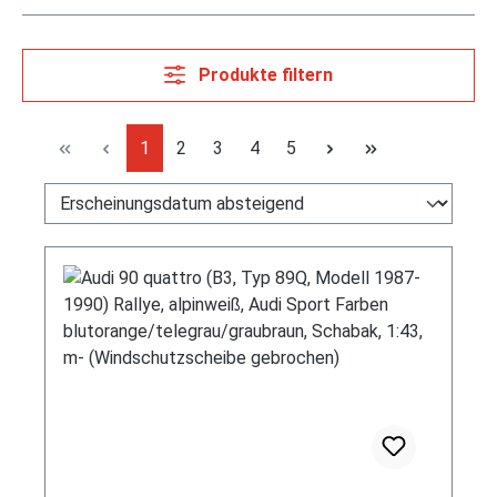
Produkte filtern
Seite
Seite
Seite
Seite
Seite
1
2
3
4
5