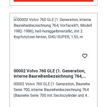
komplette Kühlergrillbreite, eckiges
Windschutzscheibe gebrochen) (EAN
Armaturenbrett im Bereich des Lenkrades,
4010280010381)
rechteckige flache Belüftungsdüsen im
Armaturenbrett, Designer: Jan Wilsgaard,
Ausstattungslinie 760 GLE: Scheinwerfer
Wisch-Waschanlage + Frontspoiler mit
Nebelscheinwerfern + elektrisch einstellbare
Außenspiegel + Armaturenbrett mit
Drehzahlmesser, Uhr, Voltmeter, Tankanzeige,
Kühlwassertemperaturanzeige +
Wischerintervallschaltung + Handschuhkasten
abschließbar + elektrische Fensterheber vorn
und hinten + Ablage in den Vordertüren +
00002 Volvo 760 GLE (1. Generation,
beleuchteter Make-up-Spiegel + Schiebedach
interne Baureihenbezeichnung 764,
+ 3-Gang-Automatikgetriebe mit Overdrive +
Vorfacelift, Modell 1982-1986), hell-
00002 Volvo 760 GLE (1. Generation, Baureihe
honiggelbmetallic, mit 2 Kopfstützen
Ablagefach zwischen den Vordersitzen +
Serie 700, interne Baureihenbezeichnung 764
hinten, SIKU SUPER, 1:55, m
beheizbare Vordersitze + höhenverstellbarer
(Baureihe Serie 700 mit Sechszylinder und 4
Fahrersitz + einstellbare Kreuzrückenstütze +
Türen), viertürige Stufenhecklimousine mit 5
Ablage an den Vordersitzen + Mittelarmlehne
Sitzplätzen, Design Jan Wilsgaard, Vorfacelift,