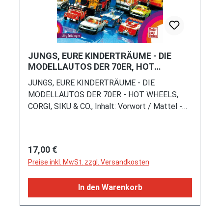
JUNGS, EURE KINDERTRÄUME - DIE
MODELLAUTOS DER 70ER, HOT
WHEELS, CORGI, SIKU & CO.
JUNGS, EURE KINDERTRÄUME - DIE
MODELLAUTOS DER 70ER - HOT WHEELS,
CORGI, SIKU & CO., Inhalt: Vorwort / Mattel -
Die Hot Wheels Revolution / Schuco - Marke
von Weltruf / Corgi Toys - Heimat von James
Bond und Batman / Märklin - viel mehr als nur
Regulärer Preis:
17,00 €
Modelleisenbahnhersteller / Siku - erfolgreich
Preise inkl. MwSt. zzgl. Versandkosten
seit 1921 / Dinky Toys - Urgestein der
Modellautobranche / Matchbox - Welterfolg
In den Warenkorb
dank Königin / Majorette - Die fast unbekannte
Größe / Gama - Formschön reiswert stabil, Jörg
Trüdinger, Motorbuch Verlag, 1. Auflage 2023,