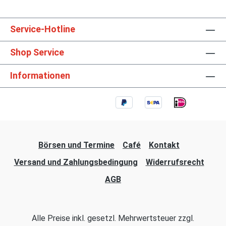
96 Seiten, 100 Bilder, Format 240 x 220 mm,
ISBN 978-3-613-04547-7 (EAN
9783613045477)
Service-Hotline
Shop Service
Informationen
Börsen und Termine
Café
Kontakt
Versand und Zahlungsbedingung
Widerrufsrecht
AGB
Alle Preise inkl. gesetzl. Mehrwertsteuer zzgl.