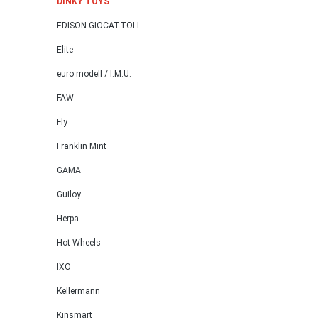
DINKY TOYS
EDISON GIOCATTOLI
Elite
euro modell / I.M.U.
FAW
Fly
Franklin Mint
GAMA
Guiloy
Herpa
Hot Wheels
IXO
Kellermann
Kinsmart