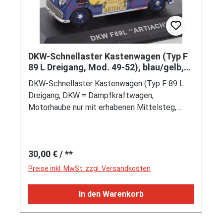
DKW-Schnellaster Kastenwagen (Typ F
89 L Dreigang, Mod. 49-52), blau/gelb,
ARTIACH, IXO, 1:43, mb
DKW-Schnellaster Kastenwagen (Typ F 89 L
Dreigang, DKW = Dampfkraftwagen,
Motorhaube nur mit erhabenen Mittelsteg,
Radläufe ohne Verbreiterungen, Frontantrieb,
Motor: DKW wassergekühlter Zweizylinder-
Zweitakt mit Mischungsschmierung und 688
Regulärer Preis:
30,00 €
/ **
cm³ sowie 20 PS, Radstand 2500 mm, Länge
3925 mm, Modell 1949-1952), dunkel-
Preise inkl. MwSt. zzgl. Versandkosten
violettblau/blaßgelb, innen silbergrau, Sitze
silbergrau, Lenkrad schwarz, Druck GALLETAS /
In den Warenkorb
CHOCOLATES / CAFES / ARTIACH und
Werbeplakat ARTIACH / CHIQUILIN auf den