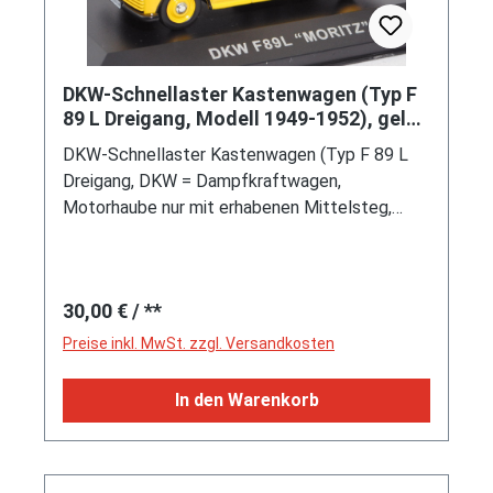
DKW-Schnellaster Kastenwagen (Typ F
89 L Dreigang, Modell 1949-1952), gelb,
MORITZ, IXO, 1:43, mb
DKW-Schnellaster Kastenwagen (Typ F 89 L
Dreigang, DKW = Dampfkraftwagen,
Motorhaube nur mit erhabenen Mittelsteg,
Radläufe ohne Verbreiterungen, Frontantrieb,
Motor: DKW wassergekühlter Zweizylinder-
Zweitakt mit Mischungsschmierung und 688
Regulärer Preis:
30,00 €
/ **
cm³ sowie 20 PS, Radstand 2500 mm, Länge
3925 mm, Modell 1949-1952), verkehrsgelb,
Preise inkl. MwSt. zzgl. Versandkosten
innen schwarzgrau, Sitze schwarzgrau, Lenkrad
schwarz, Druck gefülltes Bierglas und 1856 / M
In den Warenkorb
/ MORITZ in reinweiß/ultramarinblau auf den
vorderen Türen, Druck MORITZ und gefülltes
Bierglas in reinweiß/ultramarinblau und