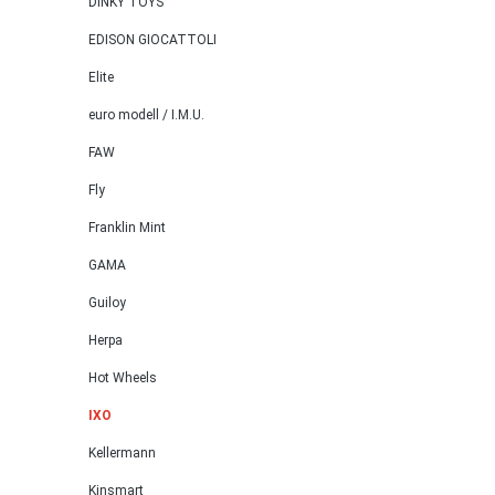
DINKY TOYS
EDISON GIOCATTOLI
Elite
euro modell / I.M.U.
FAW
Fly
Franklin Mint
GAMA
Guiloy
Herpa
Hot Wheels
IXO
Kellermann
Kinsmart