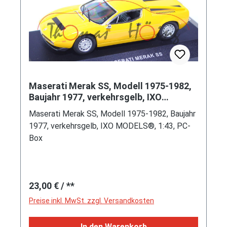
Maserati Merak SS, Modell 1975-1982,
Baujahr 1977, verkehrsgelb, IXO
MODELS®, 1:43, PC-Box
Maserati Merak SS, Modell 1975-1982, Baujahr
1977, verkehrsgelb, IXO MODELS®, 1:43, PC-
Box
Regulärer Preis:
23,00 €
/ **
Preise inkl. MwSt. zzgl. Versandkosten
In den Warenkorb