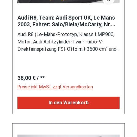
Audi R8, Team: Audi Sport UK, Le Mans
2003, Fahrer: Salo/Biela/McCarty, Nr.
10, IXO, 1:43, PC-Box
Audi R8 (Le-Mans-Prototyp, Klasse LMP900,
Motor: Audi Achtzylinder-Twin-Turbo-V-
Direkteinspritzung FSI-Otto mit 3600 cm³ und
550 PS, Ricardo sequenzielles 6-Gang-
Sportgetriebe, Radstand 2740 mm, Länge 4640
mm), silber/hell-moosgrün, Sitze schwarz,
Regulärer Preis:
38,00 €
/ **
Lenkrad schwarz, 71. 24h-Rennen von Le Mans
vom 14. bis 15. Juni 2003, Streckenlänge
Preise inkl. MwSt. zzgl. Versandkosten
13,629 km, Fahrer: Mika Salo / Frank Biela /
Perry McCarty (46. Platz, Ausfall: kein Sprit
In den Warenkorb
mehr, 28 Runden, 1:45:27,854 Stunden,
schnellste Runde 3:39,235 Minuten), Team:
Audi Sport UK, Start-Nr. 10, Sponsoren: Shell
HELIX / O.Z WHEELS / infinion / Audi Sport UK