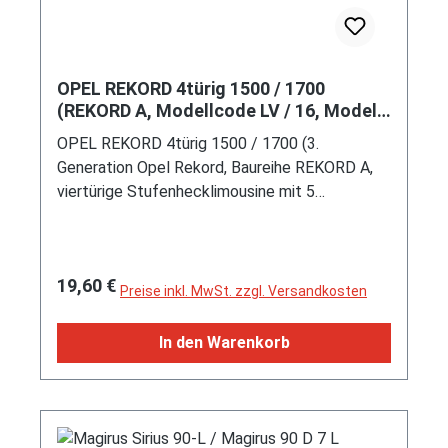
OPEL REKORD 4türig 1500 / 1700
(REKORD A, Modellcode LV / 16, Modell
1963-1965), Dach schwarz und
OPEL REKORD 4türig 1500 / 1700 (3.
Karosserie weiß (vgl. schwarz /
Generation Opel Rekord, Baureihe REKORD A,
chamonixweiß), Wiking, 1:87, mb
viertürige Stufenhecklimousine mit 5
Sitzplätzen, Modellcode LV / 16, runde
Frontscheinwerfer, Kühlergrill mit 4- + 6-
reihigen Lüftungsschlitzen geteilt durch
Regulärer Preis:
19,60 €
Streben zu 12 Öffnungen pro Reihe und breiter
Preise inkl. MwSt. zzgl. Versandkosten
Lamelle zwischen den oberen 4 und unteren 6
Lüftungsschlitzen mit Schiftzug OPEL,
In den Warenkorb
rechteckige Rückleuchtenleiste mit um die
Ecke geführten Blinker, Ausstattungslinie 4türig
1500 Standard: durchgehende Sitzbank vorne
mit einzelnen Rückenlehnen und fünffach