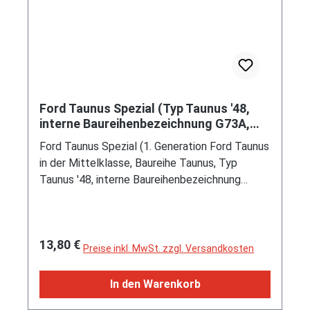
Ford Taunus Spezial (Typ Taunus '48,
interne Baureihenbezeichnung G73A,
Buckeltaunus, Modell 1949-1950),
Ford Taunus Spezial (1. Generation Ford Taunus
blaugrau, Wiking, 1:87, mb
in der Mittelklasse, Baureihe Taunus, Typ
Taunus '48, interne Baureihenbezeichnung
G73A, Spitzname Buckeltaunus, zweitürige
Schräghecklimousine mit 4 Sitzplätzen,
Facelift 1948 zum Modelljahr 1949, Kühlergrill
Regulärer Preis:
13,80 €
mit 12 Schlitzen in der Front, Ausstattungslinie
Preise inkl. MwSt. zzgl. Versandkosten
Spezial: Scheinwerfer mit Abblendlampe und
eingebautem Standlicht + jede 2.
In den Warenkorb
Kühlergrillstrebe mit Chronzierleiste +