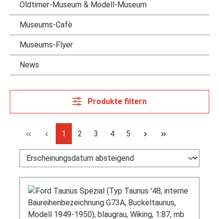
Oldtimer-Museum & Modell-Museum
Museums-Cafè
Museums-Flyer
News
Produkte filtern
Seite
Seite
Seite
Seite
Seite
1
2
3
4
5