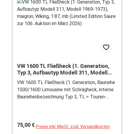
+ Sicherheits-Lenkrad ohne sichtbare Nabe +
Handschuhfachklappe mit Schriftzug Olympia
+ Armlehnen + Drehfenster zur zugfreien
Belüftung in den Türen + Türinnenverriegelung
durch Druckknopfbetätigung + Parkleuchten +
weit sichtbare Blinkleuchten mit automatischer
Rückstellung + Rückstrahler mit
Schlussleuchte kombiniert, Sonderausstattung
gegen Mehrpreis: 1,7 Liter-Motor, voll- und
VW 1600 TL Fließheck (1. Generation,
sperrsynchronisiertes 3-Gang-Schaltgetriebe
Typ 3, Aufbautyp Modell 311, Modell
mit Lenkradschaltung, Hinterradantrieb, Motor:
1969-1973), maigrün, Wiking, 1:87, mb
VW 1600 TL Fließheck (1. Generation, Baureihe
(Limited Edition Saure zur 106. Auktion
Opel Typ 1,7 Liter wassergekühlter
1500/1600 Limousine mit Schrägheck, interne
im März 2026)
Vierzylinder-Reihen-Viertakt-Otto mit einem
Baureihenbezeichnung Typ 3, TL = Touren-
Opel-Fallstromvergaser Lizenz Carter und eine
Limousine (im Volksmund auch Traurige Lösung
stirnradgetriebene seitliche Nockenwelle
genannt), Aufbautyp Modell 311 = Limousine
sowie OHV-Ventilsteuerung (OHV = overhead
VW 1600 TL mit Linkslenkung ohne
valves) und 2 hängende Ventile pro Zylinder
Regulärer Preis:
75,00 €
Stahlkurbeldach, zweitürige
Preise inkl. MwSt. zzgl. Versandkosten
sowie 1680 cm³ und 55 PS, Radstand 2541
Schräghecklimousine mit 5 Sitzplätzen,