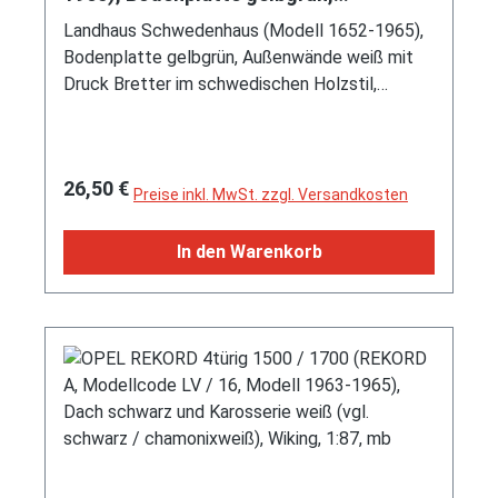
Außenwände weiß mit Druck Bretter,
Landhaus Schwedenhaus (Modell 1652-1965),
Dach korallenrot mit Druck
Bodenplatte gelbgrün, Außenwände weiß mit
Schindeloptik, Wiking, 1:87, mb
Druck Bretter im schwedischen Holzstil,
Innenwände weiß, Dach korallenrot mit Druck
Schindeloptik, Wiking, 1:87, mb (EAN
4006190991483)
Regulärer Preis:
26,50 €
Preise inkl. MwSt. zzgl. Versandkosten
In den Warenkorb