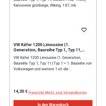
Farbcode 607), innen umbragrau, Sitze
umbragrau, Lenkrad umbragrau, Dachreling
schwarzgrau, Kühlergrill schwarzgrau, Druck
Volvo 850 und T-5R in silber auf der
Heckklappe, Stoßfänger schwarzgrau,
Fahrgestell schwarz, Felgen grau (Volvo
Aluminium-Leichtmetallfelgen Cetus im 6-
Speichen-Design Größe 6,5 J x 15 ET 43 mit
VW Käfer 1200 Limousine (1.
Lochkreis 5 x 108 (Teilenummer 9140545) und
Generation, Baureihe Typ 1, Typ 11,
Nabenabdeckung / Nabenkappe (Teilenummer
Modell 1962-1963), Karosserie
VW Käfer 1200 Limousine (1. Generation,
grünbeige, Wiking, 1:87, mb
9140405) sowie Reifen 205/55 R 15 88 V),
Baureihe Typ 1, Typ 11 (Typ 1 = 1. Baureihe von
Wiking, 1:87, mb (EAN 4006190264099)
Volkswagen und weitere 1 ist die
Standardlimousine ohne Rolldach), zweitürige
Limousine mit 5 Sitzplätzen, Kofferraumhaube
ohne Wolfsburgwappen, kleines rechteckiges
Regulärer Preis:
14,30 €
Heckfenster (auch Rechteckkäfer genannt),
Preise inkl. MwSt. zzgl. Versandkosten
schmales Gehäuse der Kennzeichenleuchte,
ohne schwungvolle Bögen auf der Motorhaube,
In den Warenkorb