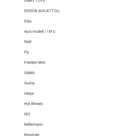
DINKY TOYS
EDISON GIOCATTOLI
Elite
euro modell / I.M.U.
FAW
Fly
Franklin Mint
GAMA
Guiloy
Herpa
Hot Wheels
IXO
Kellermann
Kinsmart