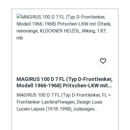
Stoßstange vorne an den Ecken leicht
abgerundet und mit Stoßstangenhörnern +
verchromter Windschutzscheiben- und Fond-
Fensterrahmen + verchromter Doppel-
Scheibenwischer + Sonnenblende +
Instrumentenbrett mit Tachometer, Zeituhr,
Kraftstoff-Vorratsanzeiger, Öldruck-
Kontrolllampe und Kühlwasserthermometer +
elektronischer Fahrtrichtungsanzeiger +
Handschuhkasten abschließbar +
Zweispeichenlenkrad + automatische
Innenbeleuchtung + Armlehne im Fond +
MAGIRUS 100 D 7 FL (Typ D-Frontlenker,
verchromte Zierleisten über die gesamte
Modell 1966-1968) Pritschen-LKW mit
Wagenaußenseite und am Instrumentenbrett,
Öltank, reinorange, KLÖCKNER HEIZÖL,
MAGIRUS 100 D 7 FL (Typ D-Frontlenker, FL =
Wiking, 1:87, mb
synchronisiertes 3-Gang-Schaltgetriebe als
Frontlenker-Lastkraftwagen, Design Louis
Knüppel-Mittelschaltung, Hinterradantrieb,
Lucien Lepoix (1918-1998), zulässiges
Motor: Ford wassergekühlter Vierzylinder-
Gesamtgewicht 7,49 t, Hinterradantrieb, Motor:
Reihen-Viertakt-Otto mit einem
Magirus-Deutz Typ F6L 912 wassergekühlter
Fallstromvergaser Solex 26 VFJ mit
Sechszylinder-Reihen-Viertakt-Diesel mit