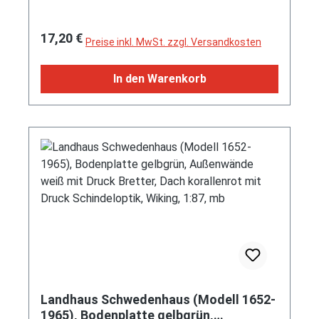
1:87, mb (EAN 4006190991490)
J x 15 ET 32,5 mit Lochkreis 5 x 205
(Teilenummer 111 601 025 C, Typ geschlossen
Regulärer Preis:
17,20 €
Preise inkl. MwSt. zzgl. Versandkosten
ohne Hump) und Reifen 5.60-15 bzw. 155 SR 15
sowie Buckelradkappe mit VW-Logo
In den Warenkorb
(Teilenummer 111 601 151, Farbcode chrom)),
Wiking, 1:87, mb (EAN 4006190030045)
Landhaus Schwedenhaus (Modell 1652-
1965), Bodenplatte gelbgrün,