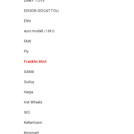
DINKY TOYS
EDISON GIOCATTOLI
Elite
euro modell / I.M.U.
FAW
Fly
Franklin Mint
GAMA
Guiloy
Herpa
Hot Wheels
IXO
Kellermann
Kinsmart