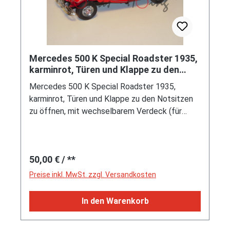
Mercedes 500 K Special Roadster 1935,
karminrot, Türen und Klappe zu den
Notsitzen zu öffnen, mit we
Mercedes 500 K Special Roadster 1935,
karminrot, Türen und Klappe zu den Notsitzen
zu öffnen, mit wechselbarem Verdeck (für
offen und geschlossen), mit Lenkung, Franklin
Mint, 1:24, Stern vorne krumm
Regulärer Preis:
50,00 €
/ **
Preise inkl. MwSt. zzgl. Versandkosten
In den Warenkorb