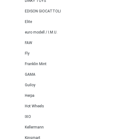
DINKY TOYS
EDISON GIOCATTOLI
Elite
euro modell / I.M.U.
FAW
Fly
Franklin Mint
GAMA
Guiloy
Herpa
Hot Wheels
IXO
Kellermann
Kinsmart