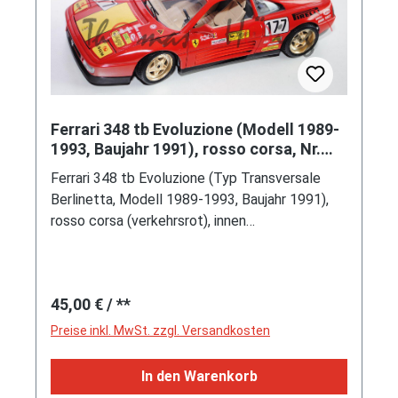
Ferrari 348 tb Evoluzione (Modell 1989-
1993, Baujahr 1991), rosso corsa, Nr.
177, Bburago, 1:18
Ferrari 348 tb Evoluzione (Typ Transversale
Berlinetta, Modell 1989-1993, Baujahr 1991),
rosso corsa (verkehrsrot), innen
elfenbein/silbergrau, Lenkrad schwarz, Ferrari
Day Spa Francorchamps 1991, Team Ecurie
Francorchamps, Fahrer: Jean Beurlys /
Regulärer Preis:
45,00 €
/ **
Théodore Jacques René (Teddy) Pilette, Nr.
177, Sponsoren: Agip / speedline / SXF /
Preise inkl. MwSt. zzgl. Versandkosten
CHAMPION / USAG / SIEM, Türen + Haube
vorne + Heckklappe zu öffnen, Vorderräder
In den Warenkorb
lenkbar, Bburago DIE CAST metal with plastic