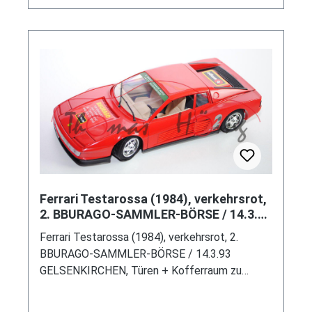
parts / DIAMONDS 1:18, 1:18 (EAN
8002455030290)
Ferrari Testarossa (1984), verkehrsrot,
2. BBURAGO-SAMMLER-BÖRSE / 14.3.93
GELSENKIRCHEN, Türen + Ko
Ferrari Testarossa (1984), verkehrsrot, 2.
BBURAGO-SAMMLER-BÖRSE / 14.3.93
GELSENKIRCHEN, Türen + Kofferraum zu
öffnen, mit Lenkung, Bburago, 1:18, limitiertes
Sondermodell