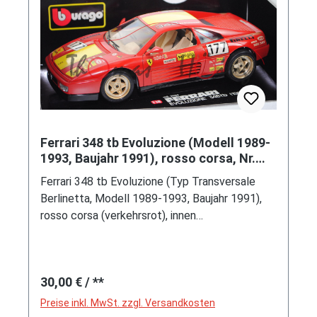
Ferrari 348 tb Evoluzione (Modell 1989-
1993, Baujahr 1991), rosso corsa, Nr.
177, Bburago, 1:18, mb
Ferrari 348 tb Evoluzione (Typ Transversale
Berlinetta, Modell 1989-1993, Baujahr 1991),
rosso corsa (verkehrsrot), innen
elfenbein/silbergrau, Lenkrad schwarz, Ferrari
Day Spa Francorchamps 1991, Team Ecurie
Francorchamps, Fahrer: Jean Beurlys /
Regulärer Preis:
30,00 €
/ **
Théodore Jacques René (Teddy) Pilette, Nr.
177, Sponsoren: Agip / speedline / SXF /
Preise inkl. MwSt. zzgl. Versandkosten