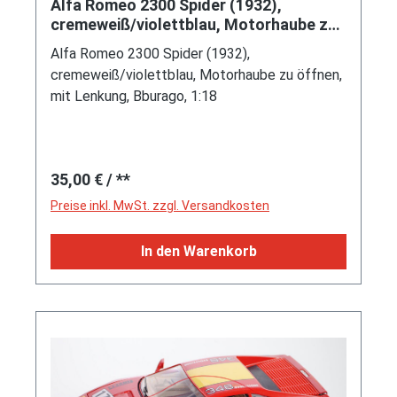
Alfa Romeo 2300 Spider (1932),
cremeweiß/violettblau, Motorhaube zu
öffnen, mit Lenkung, Bburago, 1:
Alfa Romeo 2300 Spider (1932),
cremeweiß/violettblau, Motorhaube zu öffnen,
mit Lenkung, Bburago, 1:18
Regulärer Preis:
35,00 €
/ **
Preise inkl. MwSt. zzgl. Versandkosten
In den Warenkorb