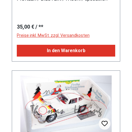
Valeo / MONDIAL ASSISTANCE / ESSO / 203,
12e PARIS-TRIPOLI-DAKAR, Türen zu öffnen,
mit Lenkung, Bburago BIJOUX, 1:24, Werbebox
Regulärer Preis:
35,00 €
/ **
Preise inkl. MwSt. zzgl. Versandkosten
In den Warenkorb