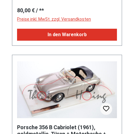
Regulärer Preis:
80,00 €
/ **
Preise inkl. MwSt. zzgl. Versandkosten
In den Warenkorb
Porsche 356 B Cabriolet (1961),
goldmetallic, Türen + Motorhaube +