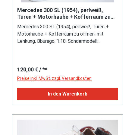
Mercedes 300 SL (1954), perlweiß,
Türen + Motorhaube + Kofferraum zu
öffnen, mit Lenkung, Bburago, 1
Mercedes 300 SL (1954), perlweiß, Türen +
Motorhaube + Kofferraum zu öffnen, mit
Lenkung, Bburago, 1:18, Sondermodell
MODELLAUTO BOUTIQUE / MARTOR /
Solingen Weihnachten 1993, Nr. 0382/1000,
Werbeschachtel
Regulärer Preis:
120,00 €
/ **
Preise inkl. MwSt. zzgl. Versandkosten
In den Warenkorb