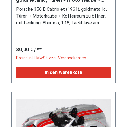
Kofferraum zu öffnen, mit Lenkung
Porsche 356 B Cabriolet (1961), goldmetallic,
Türen + Motorhaube + Kofferraum zu öffnen,
mit Lenkung, Bburago, 1:18, Lackblase am
Frontscheibenrahmen, Kleber des Verdeckes
löst sich ab, Handarbeitsumbau, limitierte Serie
auf Marmor massiv, Nr. 255/2500
Regulärer Preis:
80,00 €
/ **
Preise inkl. MwSt. zzgl. Versandkosten
In den Warenkorb