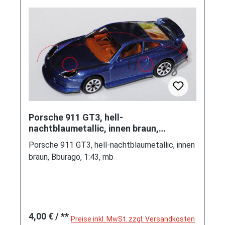
Porsche 911 GT3, hell-
nachtblaumetallic, innen braun,
Bburago, 1:43, mb
Porsche 911 GT3, hell-nachtblaumetallic, innen
braun, Bburago, 1:43, mb
Regulärer Preis:
4,00 €
/ **
Preise inkl. MwSt. zzgl. Versandkosten