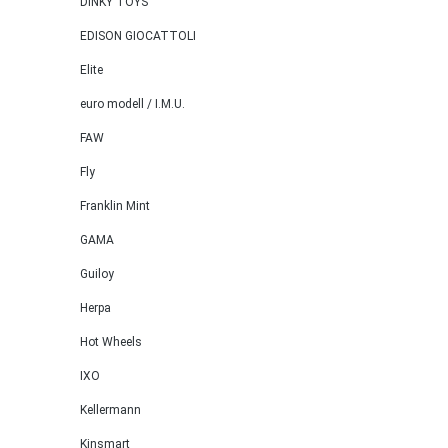
DINKY TOYS
EDISON GIOCATTOLI
Elite
euro modell / I.M.U.
FAW
Fly
Franklin Mint
GAMA
Guiloy
Herpa
Hot Wheels
IXO
Kellermann
Kinsmart