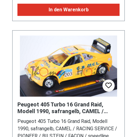
CHAMPION / USAG / SIEM, Türen + Haube
vorne + Heckklappe zu öffnen, Vorderräder
In den Warenkorb
lenkbar, Bburago DIE CAST metal with plastic
parts / DIAMONDS 1:18, 1:18, mb
(Vitrinenmodell, Schachtel mit Lagerspuren)
(EAN 8002455030290)
Peugeot 405 Turbo 16 Grand Raid,
Modell 1990, safrangelb, CAMEL /
RACING SERVICE / PIONEER / BILSTEI
Peugeot 405 Turbo 16 Grand Raid, Modell
1990, safrangelb, CAMEL / RACING SERVICE /
PIONEER / BILSTEIN / FACON / speedline