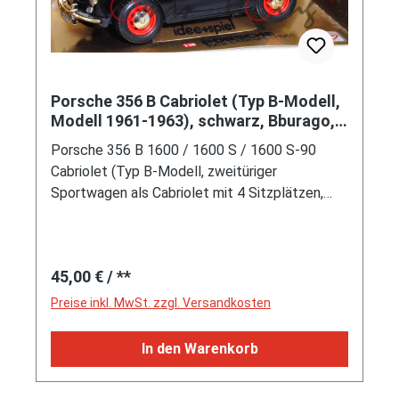
Porsche 356 B Cabriolet (Typ B-Modell,
Modell 1961-1963), schwarz, Bburago,
1:18, Werbebox m-
Porsche 356 B 1600 / 1600 S / 1600 S-90
Cabriolet (Typ B-Modell, zweitüriger
Sportwagen als Cabriolet mit 4 Sitzplätzen,
Facelift 1961 (T6), höher eingesetzte
Frontscheinwerfer, höher angebrachte
Stoßstangen, Frontschürze mit zusätzlichen
Regulärer Preis:
45,00 €
/ **
Lufteinlässen unterhalb der Stoßstange,
größere Windschutzscheibe, Kofferraumdeckel
Preise inkl. MwSt. zzgl. Versandkosten
vorne mit fast geradlinigem Abschluss,
Heckklappe mit zwei Lüftungsgitter,
In den Warenkorb
Tankeinfüllstutzen außen unter einer Klappe
auf dem rechten vorderen Kotflügel,