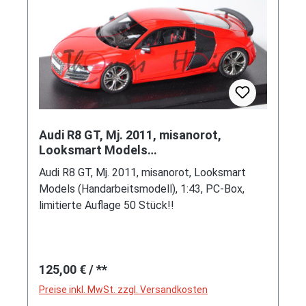
Audi R8 GT, Mj. 2011, misanorot,
Looksmart Models
(Handarbeitsmodell), 1:43, PC-Box,
Audi R8 GT, Mj. 2011, misanorot, Looksmart
limitierte Aufl
Models (Handarbeitsmodell), 1:43, PC-Box,
limitierte Auflage 50 Stück!!
Regulärer Preis:
125,00 €
/ **
Preise inkl. MwSt. zzgl. Versandkosten