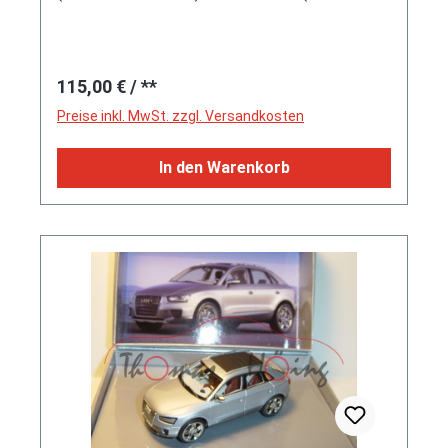
Auflage 399 Stück)
Regulärer Preis:
115,00 €
/ **
Preise inkl. MwSt. zzgl. Versandkosten
In den Warenkorb