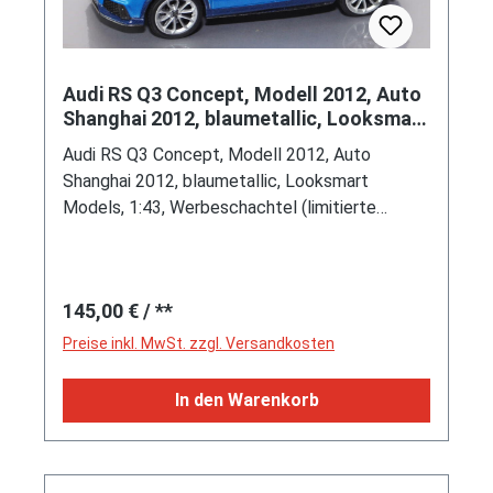
Audi RS Q3 Concept, Modell 2012, Auto
Shanghai 2012, blaumetallic, Looksmart
Models, 1:43, Werbescha
Audi RS Q3 Concept, Modell 2012, Auto
Shanghai 2012, blaumetallic, Looksmart
Models, 1:43, Werbeschachtel (limitierte
Auflage 250 Stück)
Regulärer Preis:
145,00 €
/ **
Preise inkl. MwSt. zzgl. Versandkosten
In den Warenkorb