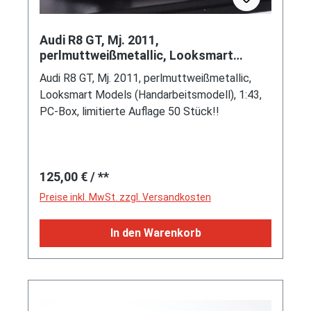
Audi R8 GT, Mj. 2011,
perlmuttweißmetallic, Looksmart
Models (Handarbeitsmodell), 1:43, PC-
Audi R8 GT, Mj. 2011, perlmuttweißmetallic,
Box, limi
Looksmart Models (Handarbeitsmodell), 1:43,
PC-Box, limitierte Auflage 50 Stück!!
Regulärer Preis:
125,00 €
/ **
Preise inkl. MwSt. zzgl. Versandkosten
In den Warenkorb