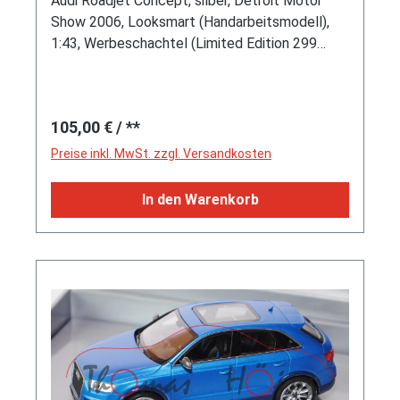
Audi Roadjet Concept, silber, Detroit Motor
Show 2006, Looksmart (Handarbeitsmodell),
1:43, Werbeschachtel (Limited Edition 299
pcs.)
Regulärer Preis:
105,00 €
/ **
Preise inkl. MwSt. zzgl. Versandkosten
In den Warenkorb