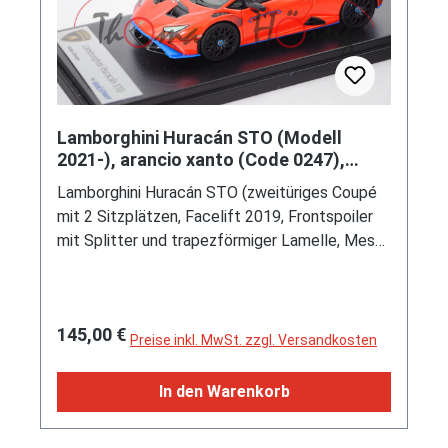
Lamborghini Huracán STO (Modell
2021-), arancio xanto (Code 0247),
Looksmart Models, 1:43, PC-Box
Lamborghini Huracán STO (zweitüriges Coupé
mit 2 Sitzplätzen, Facelift 2019, Frontspoiler
mit Splitter und trapezförmiger Lamelle, Mesh-
Grill (Wabenmuster) unter den Rückleuchten
mit Lamborghini-Schriftzug, 2 Auspuffendrohre
nach oben und mittiger positioniert,
Regulärer Preis:
145,00 €
Heckstoßfänger mit opulentem Diffusor, STO
Preise inkl. MwSt. zzgl. Versandkosten
= Super Trofeo Omologata, hoher Heckflügel,
spezialler Lufteinlass hinten auf dem Dach, mit
In den Warenkorb
Haifischflosse auf der Motorklappe,
Hinterradantrieb, Motor: Lamborghini