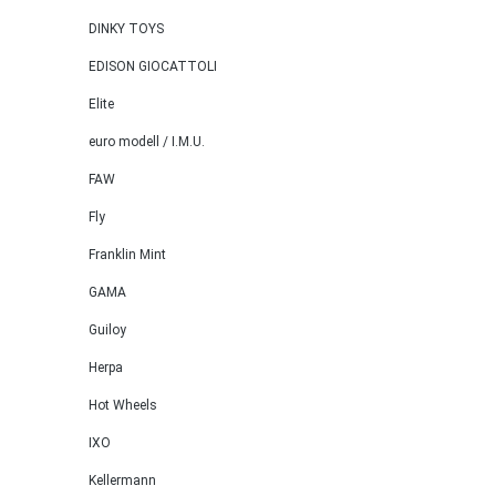
DINKY TOYS
EDISON GIOCATTOLI
Elite
euro modell / I.M.U.
FAW
Fly
Franklin Mint
GAMA
Guiloy
Herpa
Hot Wheels
IXO
Kellermann