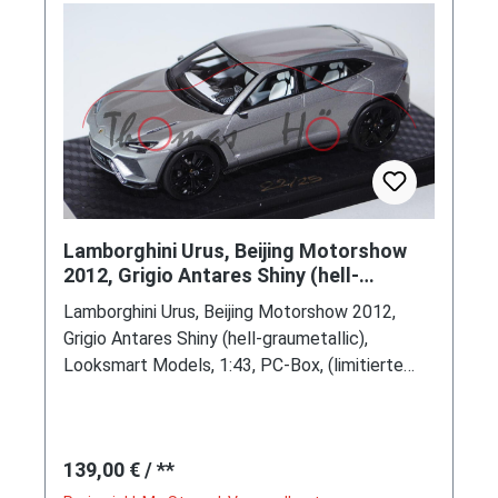
Lamborghini Urus, Beijing Motorshow
2012, Grigio Antares Shiny (hell-
graumetallic), Looksmart Models
Lamborghini Urus, Beijing Motorshow 2012,
Grigio Antares Shiny (hell-graumetallic),
Looksmart Models, 1:43, PC-Box, (limitierte
Auflage 25 Stück)
Regulärer Preis:
139,00 €
/ **