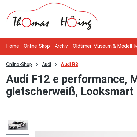
 Hauptinhalt springen
Zur Suche springen
Zur Hauptnavigation springen
Home
Online-Shop
Archiv
Oldtimer-Museum & Modell-
Online-Shop
Audi
Audi R8
Audi F12 e performance, M
gletscherweiß, Looksmart 
Bildergalerie überspringen