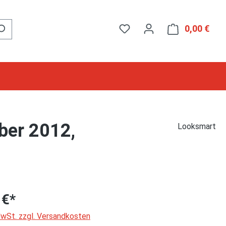
0,00 €
Ware
ber 2012,
Looksmart
 €*
 MwSt. zzgl. Versandkosten