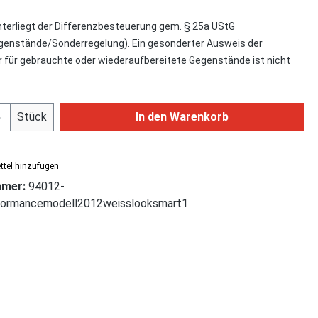
nterliegt der Differenzbesteuerung gem. § 25a UStG
enstände/Sonderregelung). Ein gesonderter Ausweis der
für gebrauchte oder wiederaufbereitete Gegenstände ist nicht
Anzahl: Gib den gewünschten Wert ein od
Stück
In den Warenkorb
tel hinzufügen
mmer:
94012-
formancemodell2012weisslooksmart1