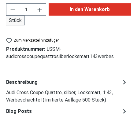
Produkt Anzahl: Gib den gewünschten Wert ei
In den Warenkorb
Stück
Zum Merkzettel hinzufügen
Produktnummer:
LSSM-
audicrosscoupequattrosilberlooksmart143werbes
Beschreibung
Audi Cross Coupe Quattro, silber, Looksmart, 1:43,
Werbeschachtel (limitierte Auflage 500 Stück)
Blog Posts