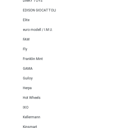
DINKY TOYS
EDISON GIOCATTOLI
Elite
euro modell / I.M.U.
FAW
Fly
Franklin Mint
GAMA
Guiloy
Herpa
Hot Wheels
IXO
Kellermann
Kinsmart