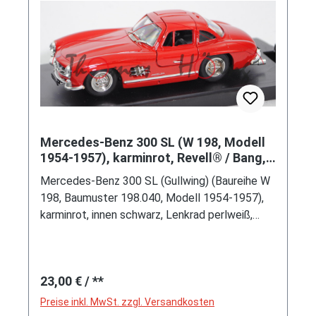
Mercedes-Benz 300 SL (W 198, Modell
1954-1957), karminrot, Revell® / Bang,
1:43, PC-Box (beschädigt)
Mercedes-Benz 300 SL (Gullwing) (Baureihe W
198, Baumuster 198.040, Modell 1954-1957),
karminrot, innen schwarz, Lenkrad perlweiß,
Flügeltüren zu öffnen, einschließlich Einleger
mit Modellbeschreibung, Revell® made by
Bang HIGH QUALITY MODEL, 1:43, PC-Box
Regulärer Preis:
23,00 €
/ **
(Vitrinenmodell, Schachtel mit Lagerspuren,
Deckel beschädigt) (EAN 8011326470882)
Preise inkl. MwSt. zzgl. Versandkosten