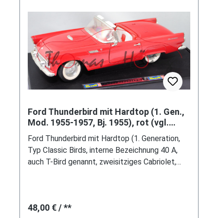
Ford Thunderbird mit Hardtop (1. Gen.,
Mod. 1955-1957, Bj. 1955), rot (vgl.
torch red), Revell, 1:18
Ford Thunderbird mit Hardtop (1. Generation,
Typ Classic Birds, interne Bezeichnung 40 A,
auch T-Bird genannt, zweisitziges Cabriolet,
Kotflügel vorne ohne Lüftungsöffnungen in
Höhe der Vorderreifen, ohne Windabweiser an
den A-Säulen, Auspuffrohre neben dem
Regulärer Preis:
48,00 €
/ **
hinteren Nummernschild, Reserverad im