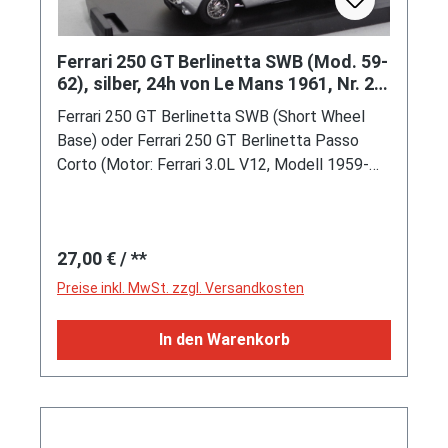
Ferrari 250 GT Berlinetta SWB (Mod. 59-
62), silber, 24h von Le Mans 1961, Nr. 20,
Revell, 1:43, mb
Ferrari 250 GT Berlinetta SWB (Short Wheel
Base) oder Ferrari 250 GT Berlinetta Passo
Corto (Motor: Ferrari 3.0L V12, Modell 1959-
1962), silbergraumetallic, innen schwarz,
Lenkrad schwarz, 29. 24h von Le Mans 10. bis
11.06.1961, Klasse: GT 3.0, Team: North
Regulärer Preis:
27,00 €
/ **
American Racing Team, Fahrer: Bob Grossman /
André Pilette (6. Platz), Nr. 20, mit
Preise inkl. MwSt. zzgl. Versandkosten
schwarz/verkehrsgelb/verkehrsroten Streifen
(vgl. belgische Flagge) über das Fahrzeug,
In den Warenkorb
einschließlich Einleger mit Modellbeschreibung,
Revell® made by Bang HIGH QUALITY MODEL,
1:43, PC-Box (Vitrinenmodell, Schachtel mit
Lagerspuren) (EAN 8011326470868)