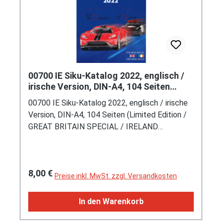
00700 IE Siku-Katalog 2022, englisch /
irische Version, DIN-A4, 104 Seiten
(Limited Edition)
00700 IE Siku-Katalog 2022, englisch / irische
Version, DIN-A4, 104 Seiten (Limited Edition /
GREAT BRITAIN SPECIAL / IRELAND
SPECIAL) (EAN 4006874290017)
Regulärer Preis:
8,00 €
Preise inkl. MwSt. zzgl. Versandkosten
In den Warenkorb