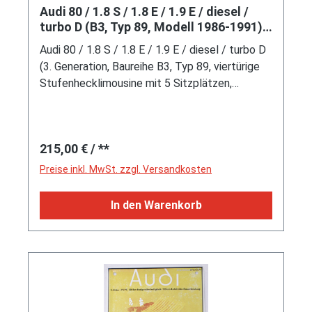
Audi 80 / 1.8 S / 1.8 E / 1.9 E / diesel /
turbo D (B3, Typ 89, Modell 1986-1991),
Zinn, Hersteller: AMR, mit Zertifikat,
Audi 80 / 1.8 S / 1.8 E / 1.9 E / diesel / turbo D
1:35, PC-Box mit Werbebox
(3. Generation, Baureihe B3, Typ 89, viertürige
Stufenhecklimousine mit 5 Sitzplätzen,
Frontantrieb, Audi Typ VW EA827
wassergekühlter Vierzylinder-Reihen-Viertakt-
Otto mit Fallstrom-Register-Vergaser und
Regulärer Preis:
215,00 €
/ **
Choke sowie eine obenliegende Nockenwelle
(SOHC = Single Overhead Camshaft) und 2
Preise inkl. MwSt. zzgl. Versandkosten
parallel hängende Ventile pro Zylinder sowie
1595 cm³ und 75 PS (vgl. 1.6,
In den Warenkorb
Motorkennbuchstabe RN, ohne Katalysator,
Modell 1986-1991) / Audi Typ VW EA827
wassergekühlter Vierzylinder-Reihen-Viertakt-
Otto mit Fallstrom-Register-Vergaser und
Choke sowie eine obenliegende Nockenwelle
(SOHC = Single Overhead Camshaft) und 2