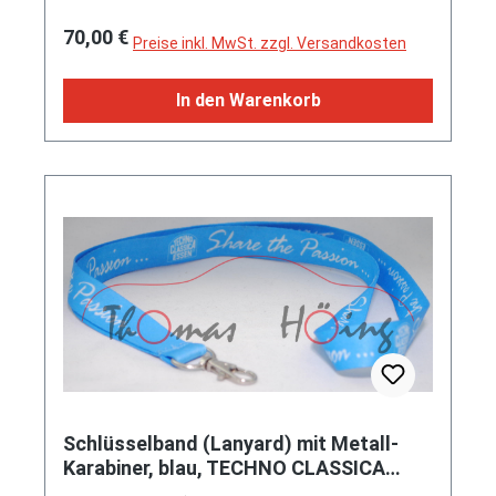
Juli 1994, Inhalt: Pressetext in deutsch +
Regulärer Preis:
70,00 €
englisch + italienisch und 9 Stück Dias sowie
Preise inkl. MwSt. zzgl. Versandkosten
Flyer von der Ausstellung, Fabbri Editori, 3x 7
Seiten (minimale Gebrauchsspuren)
In den Warenkorb
Schlüsselband (Lanyard) mit Metall-
Karabiner, blau, TECHNO CLASSICA
ESSEN® / Share the Passion ..