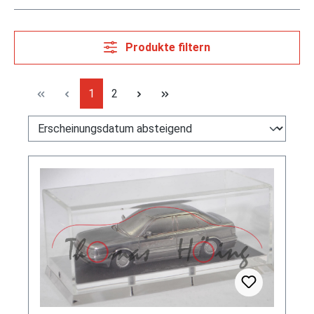
Produkte filtern
Seite
Seite
1
2