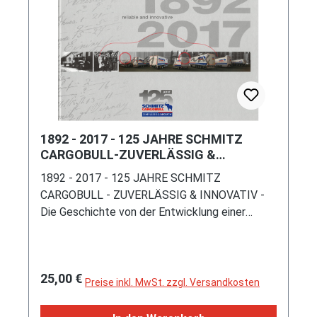
96 Seiten, 100 Bilder, Format 240 x 220 mm,
ISBN 978-3-613-04579-8 (EAN
9783613045798)
1892 - 2017 - 125 JAHRE SCHMITZ
CARGOBULL-ZUVERLÄSSIG &
INNOVATIV, Stünings Medien, 176
1892 - 2017 - 125 JAHRE SCHMITZ
Seiten
CARGOBULL - ZUVERLÄSSIG & INNOVATIV -
Die Geschichte von der Entwicklung einer
münsterländischen Schmiede zu Europas
führendem Trailerhersteller., Jörg Montag,
Inhalt: Wir sind Schmitz Cargobull / Vorwort /
Regulärer Preis:
25,00 €
Meilensteine / HERKUNFT / MUT / LEISTUNG
Preise inkl. MwSt. zzgl. Versandkosten
/ MENSCHEN / VISION, Stünings Medien GmbH
47805 Krefeld, Sprachen: deutsch / englisch,