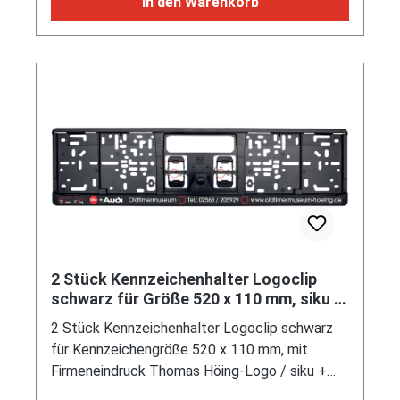
In den Warenkorb
ca. 280 x 215 mm, 176 Seiten, ISBN 978-3-00-
057201-2 (Literatur aus dem Buchregal,
minimale Gebrauchsspuren) (EAN
9783000572012)
2 Stück Kennzeichenhalter Logoclip
schwarz für Größe 520 x 110 mm, siku +
Audi Oldtimermuseum
2 Stück Kennzeichenhalter Logoclip schwarz
für Kennzeichengröße 520 x 110 mm, mit
Firmeneindruck Thomas Höing-Logo / siku +
Audi Oldtimermuseum / Te.: 02563 / 205929 /