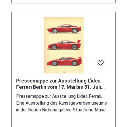
Siku Prospekt 2020 und LÜK Gesamtkatalog,
Georg Westermann Verlag GmbH
Braunschweig, ISBN 978-3-07-247920-2, (EAN
9783072479202)
Pressemappe zur Ausstellung L'idea
Ferrari Berlin vom 17. Mai bis 31. Juli
1994, Fabbri Editori
Pressemappe zur Ausstellung L'idea Ferrari,
Eine Ausstellung des Kunstgewerbemuseums
in der Neuen Nationalgalerie Staatliche Museen
zu Berlin - Preußischer Kulturbesitz in
Zusammenarbeit mit Ferrari vom 17. Mai bis 31.