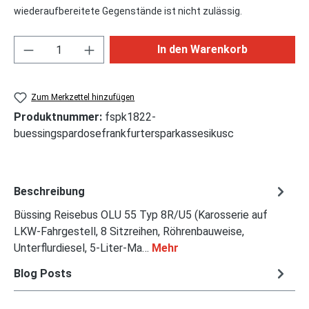
wiederaufbereitete Gegenstände ist nicht zulässig.
Produkt Anzahl: Gib den gewünschten Wert ei
In den Warenkorb
Zum Merkzettel hinzufügen
Produktnummer:
fspk1822-
buessingspardosefrankfurtersparkassesikusc
Beschreibung
Büssing Reisebus OLU 55 Typ 8R/U5 (Karosserie auf
LKW-Fahrgestell, 8 Sitzreihen, Röhrenbauweise,
Unterflurdiesel, 5-Liter-Ma…
Mehr
Blog Posts