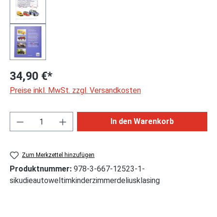
34,90 €*
Preise inkl. MwSt. zzgl. Versandkosten
Produkt Anzahl: Gib den gewünschten Wert ei
In den Warenkorb
Zum Merkzettel hinzufügen
Produktnummer:
978-3-667-12523-1-
sikudieautoweltimkinderzimmerdeliusklasing