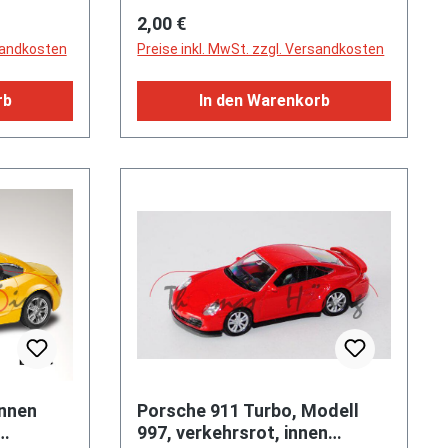
Regulärer Preis:
2,00 €
rsandkosten
Preise inkl. MwSt. zzgl. Versandkosten
rb
In den Warenkorb
innen
Porsche 911 Turbo, Modell
997, verkehrsrot, innen