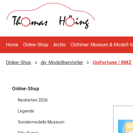
 Hauptinhalt springen
Zur Suche springen
Zur Hauptnavigation springen
Home
Online-Shop
Archiv
Oldtimer-Museum & Modell-
Online-Shop
div. Modellhersteller
Unifortune / RMZ
Online-Shop
Neuheiten 2026
Legende
Sondermodelle Museum