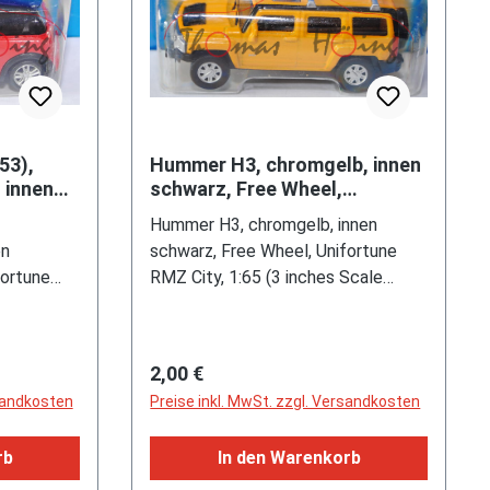
53),
Hummer H3, chromgelb, innen
 innen
schwarz, Free Wheel,
Unifortune RMZ City, 1:65 (3
Hummer H3, chromgelb, innen
1:53 (
inches Scale Model), m
en
schwarz, Free Wheel, Unifortune
fortune
RMZ City, 1:65 (3 inches Scale
Scale
Model), mb
Regulärer Preis:
2,00 €
rsandkosten
Preise inkl. MwSt. zzgl. Versandkosten
rb
In den Warenkorb