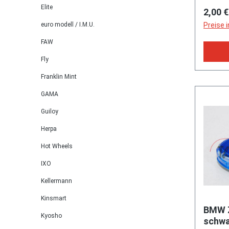
Elite
Regulä
2,00 €
euro modell / I.M.U.
Preise 
FAW
Fly
Franklin Mint
GAMA
Guiloy
Herpa
Hot Wheels
IXO
Kellermann
Kinsmart
BMW Z
Kyosho
schwa