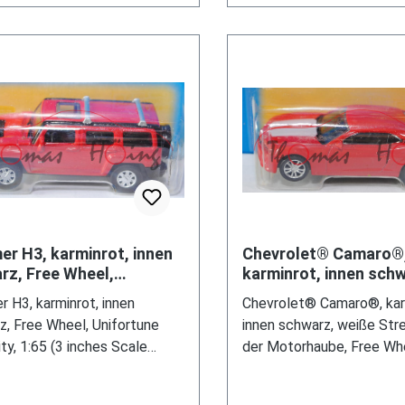
r H3, karminrot, innen
Chevrolet® Camaro®
rz, Free Wheel,
karminrot, innen schw
rtune RMZ City, 1:65 (3
weiße Streifen auf de
 H3, karminrot, innen
Chevrolet® Camaro®, kar
s Scale Model), m
Motorhaube, Free Wh
z, Free Wheel, Unifortune
innen schwarz, weiße Stre
Unifort
y, 1:65 (3 inches Scale
der Motorhaube, Free Wh
, mb
Unifortune RMZ City, 1:64
Scale Model), mb