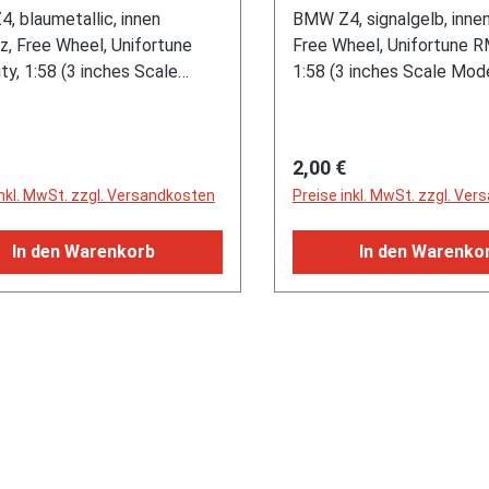
rtune RMZ City, 1:58 (3
Unifortune RMZ City, 
, blaumetallic, innen
BMW Z4, signalgelb, inne
s Scale Model), m
inches Scale Model),
z, Free Wheel, Unifortune
Free Wheel, Unifortune R
y, 1:58 (3 inches Scale
1:58 (3 inches Scale Mod
, mb
rer Preis:
Regulärer Preis:
2,00 €
inkl. MwSt. zzgl. Versandkosten
Preise inkl. MwSt. zzgl. Ve
In den Warenkorb
In den Warenko