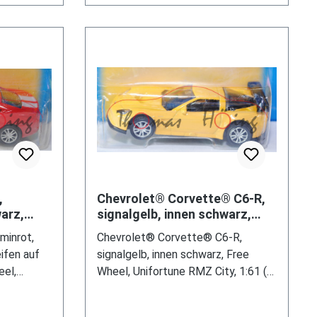
,
Chevrolet® Corvette® C6-R,
arz,
signalgelb, innen schwarz,
r
Free Wheel, Unifortune RMZ
minrot,
Chevrolet® Corvette® C6-R,
eel,
City, 1:61 (3 inche
ifen auf
signalgelb, innen schwarz, Free
eel,
Wheel, Unifortune RMZ City, 1:61 (3
 (3 inches
inches Scale Model), mb