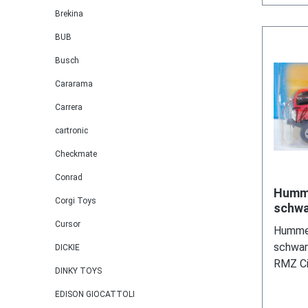
Brekina
BUB
Busch
Cararama
Carrera
cartronic
Checkmate
Conrad
Humme
Corgi Toys
schwa
Unifo
Cursor
Hummer
inche
schwar
DICKIE
RMZ Cit
DINKY TOYS
Model)
EDISON GIOCATTOLI