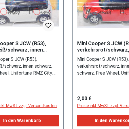
Cooper S JCW (R53),
Mini Cooper S JCW (R
eiß/schwarz, innen
verkehrsrot/schwarz,
rz, Free Wheel,
schwarz, Free Wheel,
ooper S JCW (R53),
Mini Cooper S JCW (R53),
tune RMZ City, 1:53 (3 i
Unifortune RMZ City, 
iß/schwarz, innen schwarz,
verkehrsrot/schwarz, inn
heel, Unifortune RMZ City,
schwarz, Free Wheel, Uni
3 inches Scale Model), mb
RMZ City, 1:53 (3 inches 
Model), mb
rer Preis:
Regulärer Preis:
2,00 €
inkl. MwSt. zzgl. Versandkosten
Preise inkl. MwSt. zzgl. Ve
In den Warenkorb
In den Warenko