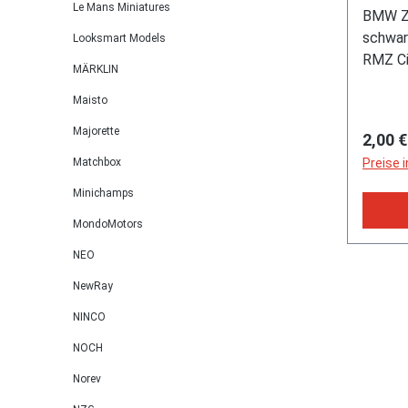
Unifo
Le Mans Miniatures
BMW Z4
inche
schwar
Looksmart Models
RMZ Cit
MÄRKLIN
Model)
Maisto
Majorette
Regulä
2,00 €
Matchbox
Preise 
Minichamps
MondoMotors
NEO
NewRay
NINCO
NOCH
Norev