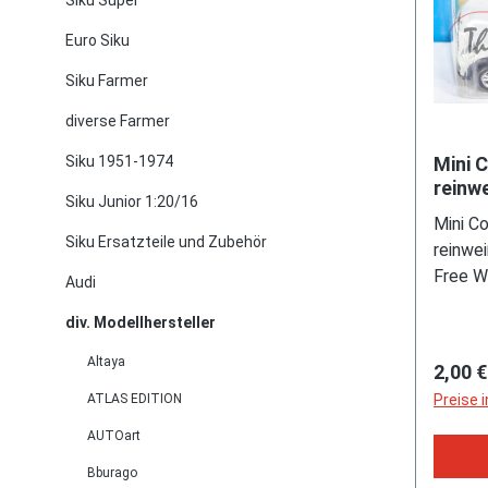
Siku Super
Euro Siku
Siku Farmer
diverse Farmer
Siku 1951-1974
Mini 
reinw
Siku Junior 1:20/16
schwa
Mini C
Unifor
Siku Ersatzteile und Zubehör
reinwe
Free W
Audi
1:53 (
div. Modellhersteller
Altaya
Regulä
2,00 €
ATLAS EDITION
Preise 
AUTOart
Bburago