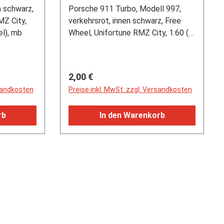
1:58 (3
schwarz, Free Wheel,
n schwarz,
Porsche 911 Turbo, Modell 997,
 mb
Unifortune RMZ City, 1:60 (3
MZ City,
verkehrsrot, innen schwarz, Free
el), mb
Wheel, Unifortune RMZ City, 1:60 (3
inches Scale Model), mb
Regulärer Preis:
2,00 €
rsandkosten
Preise inkl. MwSt. zzgl. Versandkosten
rb
In den Warenkorb