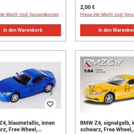
rer Preis:
Regulärer Preis:
2,00 €
inkl. MwSt. zzgl. Versandkosten
Preise inkl. MwSt. zzgl. Ve
In den Warenkorb
In den Warenko
4, blaumetallic, innen
BMW Z4, signalgelb, 
rz, Free Wheel,
schwarz, Free Wheel,