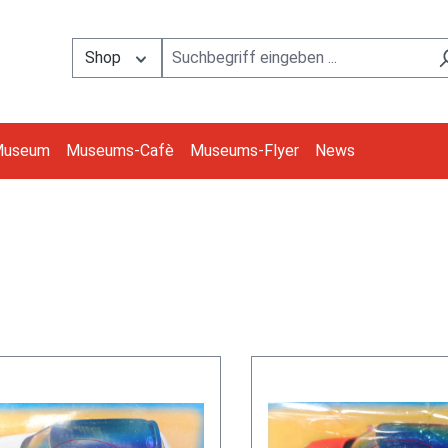
Shop
Museum
Museums-Cafè
Museums-Flyer
News