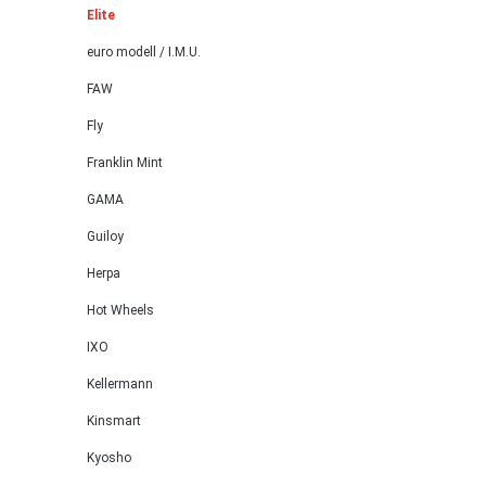
der Be
Elite
+ Zwei
euro modell / I.M.U.
Wisch-
+ elek
FAW
+ Mitt
Fly
Schalt
Leder 
Franklin Mint
lederb
GAMA
Sportl
Guiloy
Liegesi
Beifahr
Herpa
Rahmen
Hot Wheels
Vorder
Rücksi
IXO
Kopfra
Kellermann
Rücksi
Quattr
Kinsmart
und Se
Kyosho
doppel