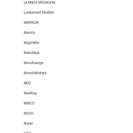
Le Mans Miniatures
Dekost
Rückfa
Looksmart Models
Nebels
MÄRKLIN
zwisch
rotes 
Maisto
COUPÉ 
Majorette
+ Edel
Matchbox
Doppel
vollsyn
Minichamps
Schaltg
MondoMotors
perman
quattr
NEO
EA828 
NewRay
Fünfzy
mit KK
NINCO
Franke
NOCH
und me
Norev
sowie 
Nocken