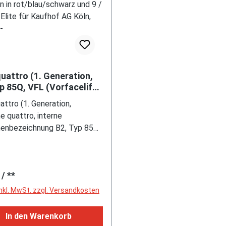
quattro (1. Generation,
p 85Q, VFL (Vorfacelift),
l 1980-1982), alpinweiß
attro (1. Generation,
, Streifen in
e quattro, interne
lau/schwarz und 9 /
henbezeichnung B2, Typ 85Q,
, Elite für Kaufhof AG
riger Sportwagen als Coupé
1:61, m-
itzplätzen, VFL (Vorfacelift),
kte Doppel-Halogen-
rer Preis:
/ **
ckscheinwerfer mit blanken
ckausschnitten, gerade
inkl. MwSt. zzgl. Versandkosten
der Kühlergrill, Heckleuchten
/rot, Heckleuchtenband rot
In den Warenkorb
egrierter