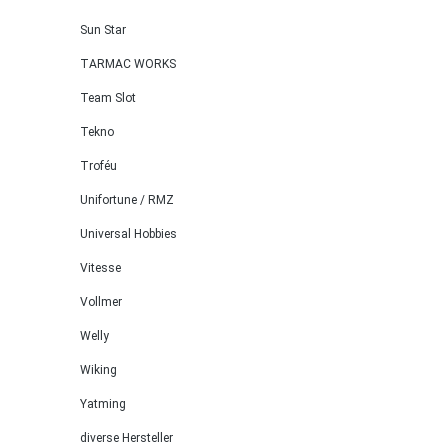
Dach, 
hinten 
Sun Star
motorh
TARMAC WORKS
schwar
Team Slot
16-Spe
RONAL)
Tekno
mit Lo
Troféu
437 60
Radzie
Unifortune / RMZ
841 60
Universal Hobbies
VR 15),
ca. 1:6
Vitesse
Vitrin
Vollmer
abgegri
Welly
(EAN 
Wiking
Yatming
diverse Hersteller