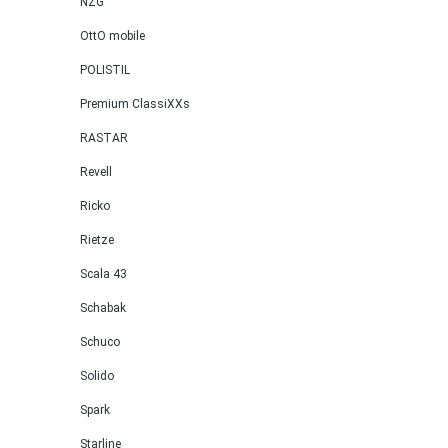
NZG
Camsha
OttO mobile
Zylind
2144 c
POLISTIL
Motork
Premium ClassiXXs
Radsta
RASTAR
mm, Mo
(Verka
Revell
L90E), 
Ricko
reinwei
Streife
Rietze
verkeh
Scala 43
außen 
in verk
Schabak
mittig
Schuco
Streife
Solido
verkeh
außen 
Spark
vorne 
Starline