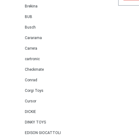
Nebels
Brekina
Heckspo
BUB
quattr
Busch
Haloge
blanke
Cararama
Schein
Carrera
großer 
blanke 
cartronic
unterha
Checkmate
Front-
Conrad
kunsts
+ seitl
Corgi Toys
abblen
Cursor
Sicherh
und sc
DICKIE
mit be
DINKY TOYS
auf der
abschl
EDISON GIOCATTOLI