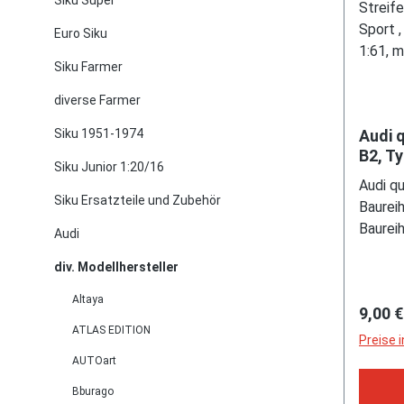
Siku Super
Euro Siku
Siku Farmer
diverse Farmer
Siku 1951-1974
Audi 
B2, Ty
Siku Junior 1:20/16
Model
Audi qu
(L90E)
Siku Ersatzteile und Zubehör
Baureih
rot/b
Baurei
Sport 
Audi
zweitü
Köln, 
div. Modellhersteller
mit 5 S
versen
Altaya
Regulä
9,00 €
Rechte
ATLAS EDITION
Rechte
Preise 
stehen
AUTOart
orange
Bburago
mit int