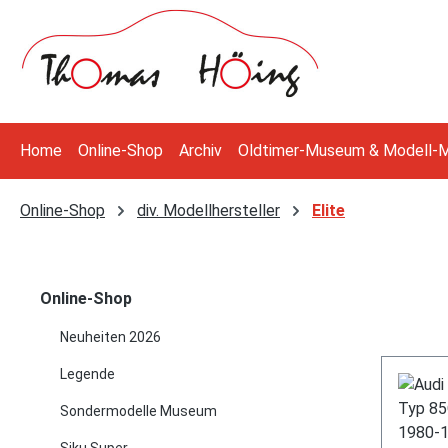
 Hauptinhalt springen
Zur Suche springen
Zur Hauptnavigation springen
Home
Online-Shop
Archiv
Oldtimer-Museum & Modell-
Online-Shop
div. Modellhersteller
Elite
Online-Shop
Neuheiten 2026
Legende
Sondermodelle Museum