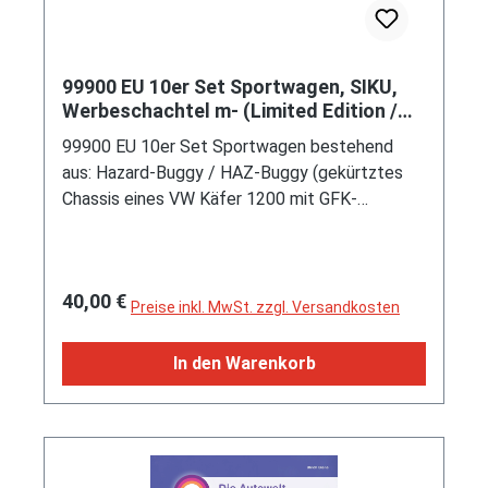
99900 EU 10er Set Sportwagen, SIKU,
Werbeschachtel m- (Limited Edition /
SPECIAL EDITION)
99900 EU 10er Set Sportwagen bestehend
aus: Hazard-Buggy / HAZ-Buggy (gekürtztes
Chassis eines VW Käfer 1200 mit GFK-
Karosserie, Hersteller: Autohaus Rudolf Kühn
KG Billhorner Deich 99 2000 Hamburg 28
(1968-1983) bzw. Buggy-Center-Hamburg
Regulärer Preis:
40,00 €
Gisela Kühn Stadtbahnstraße 94 2000 Hamburg
Preise inkl. MwSt. zzgl. Versandkosten
65 (1983-1990) oder Umfirmierung zur GmbH an
gleicher Anschrift (1990-1992), Motor:
In den Warenkorb
Volkswagen Typ 122/2 1,2 l luftgekühlter
Vierzylinder-Boxer-Viertakt-Otto mit einem
Solex 28 PICT-1 Fallstromvergaser und einer
zentralen Nockenwelle sowie OHV-
Ventilsteuerung (OHV = overhead valves) und 2