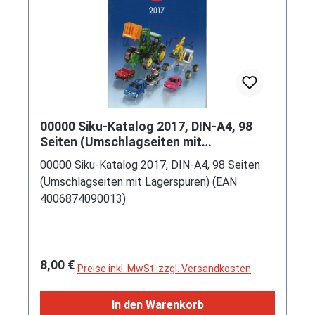
00000 Siku-Katalog 2017, DIN-A4, 98
Seiten (Umschlagseiten mit
Lagerspuren) (EAN 4006874090013)
00000 Siku-Katalog 2017, DIN-A4, 98 Seiten
(Umschlagseiten mit Lagerspuren) (EAN
4006874090013)
Regulärer Preis:
8,00 €
Preise inkl. MwSt. zzgl. Versandkosten
In den Warenkorb