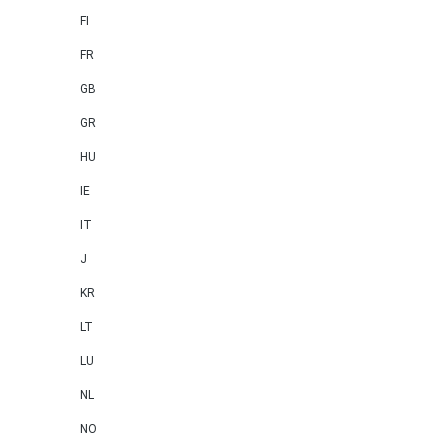
FI
FR
GB
GR
HU
IE
IT
J
KR
LT
LU
NL
NO