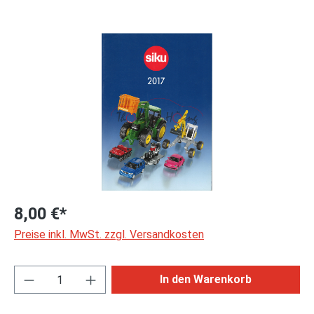
Bildergalerie überspringen
8,00 €*
Preise inkl. MwSt. zzgl. Versandkosten
Produkt Anzahl: Gib den gewünschten Wert ei
In den Warenkorb