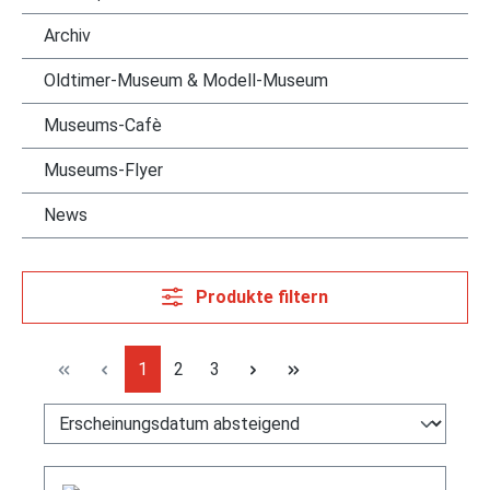
Archiv
Oldtimer-Museum & Modell-Museum
Museums-Cafè
Museums-Flyer
News
Produkte filtern
Seite
Seite
Seite
1
2
3