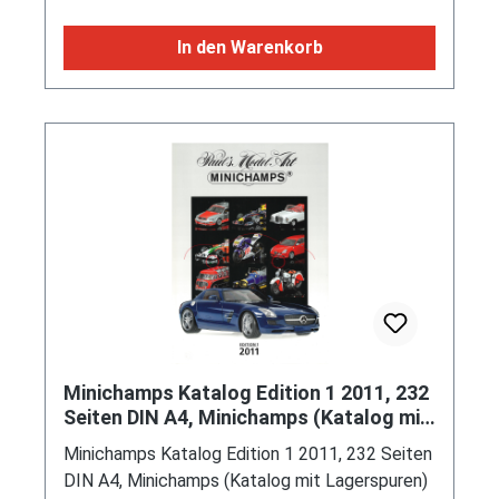
Modelljahr 2023 / Legendär: Der Lloyd
Transporter / Formenneuheit Flachpritsche /
In den Warenkorb
Trio der Hamburger Spedition / WIKING-
Rückblick auf 1974 und 1975 / WIKING-
Rückblick auf 1999 / WIKING-Rückblick auf
2000 / Leidenschaft - die Welt der Farben /
WIKING-Schiffe: Ausstellung 1938 in Dortmund
/ Henschel kehrt zurück / Social-Media-Start,
DIN-A4, 64 Seiten, Wiking (EAN
4006190006316)
Minichamps Katalog Edition 1 2011, 232
Seiten DIN A4, Minichamps (Katalog mit
Lagerspuren)
Minichamps Katalog Edition 1 2011, 232 Seiten
DIN A4, Minichamps (Katalog mit Lagerspuren)