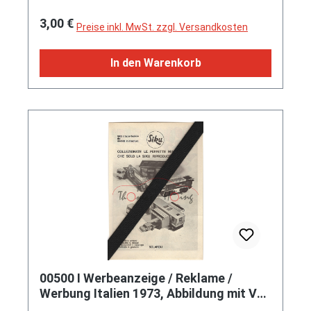
Regulärer Preis:
3,00 €
Preise inkl. MwSt. zzgl. Versandkosten
In den Warenkorb
00500 I Werbeanzeige / Reklame /
Werbung Italien 1973, Abbildung mit V
307 + V 309 + V 332 + 343