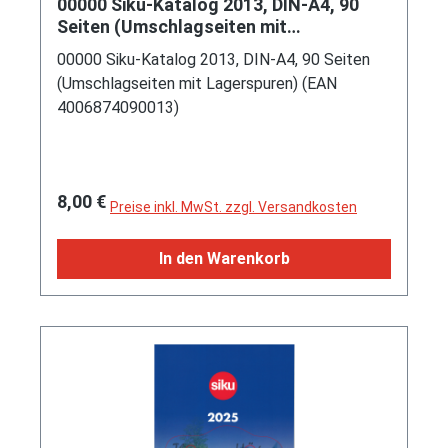
00000 Siku-Katalog 2013, DIN-A4, 90
Seiten (Umschlagseiten mit
Lagerspuren) (EAN 4006874090013)
00000 Siku-Katalog 2013, DIN-A4, 90 Seiten
(Umschlagseiten mit Lagerspuren) (EAN
4006874090013)
Regulärer Preis:
8,00 €
Preise inkl. MwSt. zzgl. Versandkosten
In den Warenkorb