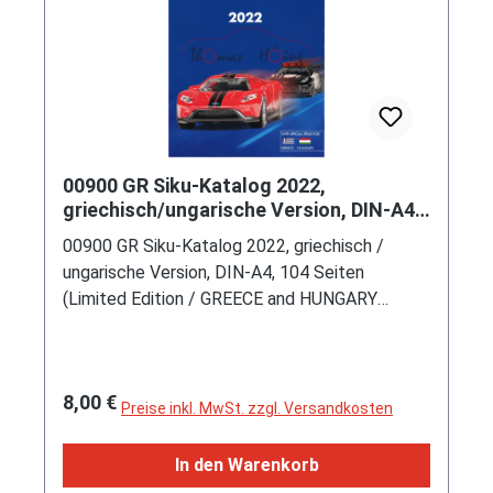
00900 GR Siku-Katalog 2022,
griechisch/ungarische Version, DIN-A4
(GREECE and HUNGARY SPECIAL)
00900 GR Siku-Katalog 2022, griechisch /
ungarische Version, DIN-A4, 104 Seiten
(Limited Edition / GREECE and HUNGARY
SPECIAL) (EAN 4006874190010)
Regulärer Preis:
8,00 €
Preise inkl. MwSt. zzgl. Versandkosten
In den Warenkorb