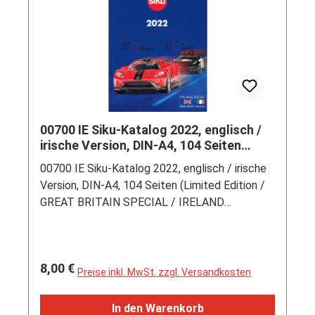
Werbeanzeige und dient nur als Kopierschutz,
Sattelzugmaschine mit 2 Lenkachsen, Facelift
mit Lagerspuren) (EAN 4006874019748)
2, Modell 1971-1972) ADAC-Prüfdienstwagen,
SIKU-SUPER-ZINKGUSS 1:60 (V-SERIE), 1
Seite, ca. 25,3 x 17,4 cm (Limited Edition /
ITALY SPECIAL) (Seite sauber aus Zeitung
herausgetrennt, der abgebildete schwarze
Streifen ist nicht auf der Werbeanzeige und
00700 IE Siku-Katalog 2022, englisch /
dient nur als Kopierschutz, mit Lagerspuren)
irische Version, DIN-A4, 104 Seiten
(EAN 4006874019731)
(Limited Edition)
00700 IE Siku-Katalog 2022, englisch / irische
Version, DIN-A4, 104 Seiten (Limited Edition /
GREAT BRITAIN SPECIAL / IRELAND
SPECIAL) (EAN 4006874290017)
Regulärer Preis:
8,00 €
Preise inkl. MwSt. zzgl. Versandkosten
In den Warenkorb