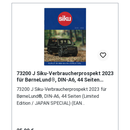
73200 J Siku-Verbraucherprospekt 2023
für BørneLund®, DIN-A6, 44 Seiten
(Limited Edition / JAPAN SPECIAL)
73200 J Siku-Verbraucherprospekt 2023 für
BørneLund®, DIN-A6, 44 Seiten (Limited
Edition / JAPAN SPECIAL) (EAN
4006874090020)
Regulärer Preis: