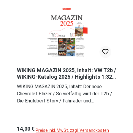
WIKING MAGAZIN 2025, Inhalt: VW T2b /
WIKING-Katalog 2025 / Highlights 1:32 /
Lloyd Transporter / Rückblick / WIKING-
WIKING MAGAZIN 2025, Inhalt: Der neue
Schiffe, DIN-A4, 64 Seiten, Wiking
Chevrolet Blazer / So vielfältig wird der T2b /
Die Englebert Story / Fahrräder und
Handwagen sind zurück / Schauanlagen - die
WIKING-Biotope / SIKU/WIKING Modellwelt
wird Sammler-Treffpunkt / Der WIKING-
Regulärer Preis:
14,00 €
Katalog 2025 / Die Highlights in 1:32 / Das
Preise inkl. MwSt. zzgl. Versandkosten