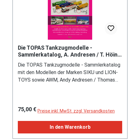
Die TOPAS Tankzugmodelle -
Sammlerkatalog, A. Andresen / T. Höing
/ U. Sander, 2. Auflage (Limited)
Die TOPAS Tankzugmodelle - Sammlerkatalog
mit den Modellen der Marken SIKU und LION-
TOYS sowie AWM, Andy Andresen / Thomas
Höing / Uwe Sander / Vorwort Ulrich Biene,
Inhalt: TOPAS Einführung / SIKU Modelle für
den Handel / Interessante Details für den
Regulärer Preis:
75,00 €
TOPAS Sammler / SIKU Werbemodelle /
Preise inkl. MwSt. zzgl. Versandkosten
Vergleich TOPAS Modelle Serie 1 und 2 / SIKU
LKW Räder / SIKU Muster, Test- und
In den Warenkorb
Fehldrucke, 2. Wahl / SIKU Packungen / LION-
TOYS TOPAS Modelle / Vergleich SIKU LION-