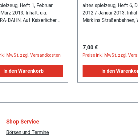
t: u.a. CARRERA-BAHN,
Inhalt: u.a. Märklins
pielzeug, Heft 1, Februar
altes spielzeug, Heft 6,
iserlicher Spur
Straßenbahnen, Wiki
März 2013, Inhalt: u.a.
2012 / Januar 2013, Inhalt:
A-BAHN, Auf Kaiserlicher
Märklins Straßenbahnen, 
ärklin Spur V-Zug, Der
Archiv Das geniale Gläser
fte Boxer, Museums-Check
Pistol Pete Spielzeug-Co
eug Museum Salzburg,
Endowment-Effekt Das G
rer Preis:
Regulärer Preis:
7,00 €
t über Siku Mercedes L 409
der unvernünftigen Samml
inkl. MwSt. zzgl. Versandkosten
Preise inkl. MwSt. zzgl. Ve
sen und V 157 Magirus
Auktionstermine + Märkt
gwagen
In den Warenkorb
In den Warenko
Shop Service
Börsen und Termine