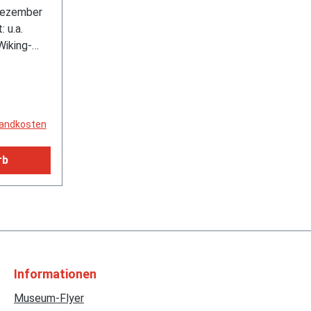
 Dezember
ng-Ar
 u.a.
Wiking-
ne Auto,
lts,
eheimnis
erpreise,
rsandkosten
e
rb
Informationen
Museum-Flyer