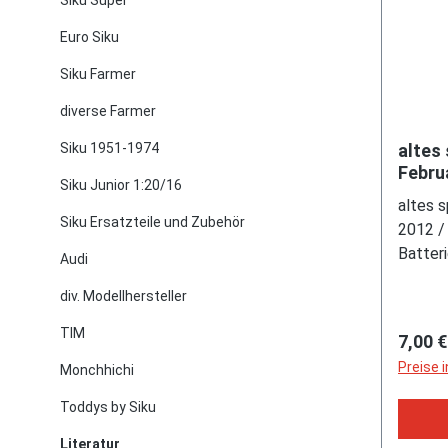
Siku Super
Euro Siku
Siku Farmer
diverse Farmer
Siku 1951-1974
altes 
Febru
Siku Junior 1:20/16
Inhal
altes s
und 
Siku Ersatzteile und Zubehör
2012 / 
Batter
Audi
Check 
div. Modellhersteller
Spielz
Coburg
TIM
Regulä
7,00 €
Preise 
Monchhichi
Toddys by Siku
Literatur