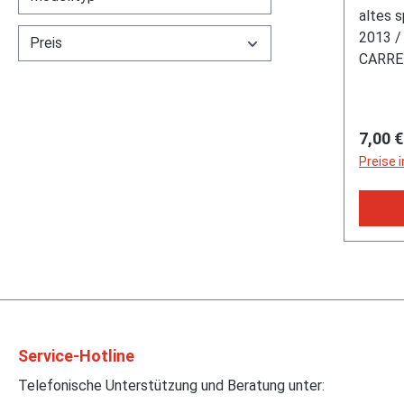
Inhal
altes s
Auf Ka
2013 / 
Preis
CARRER
Spur M
bestra
Spielz
Regulä
7,00 €
Berich
Preise 
Spardo
Spren
Service-Hotline
Telefonische Unterstützung und Beratung unter: