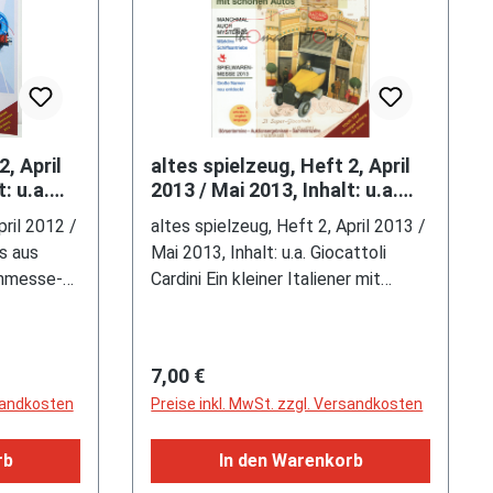
2, April
altes spielzeug, Heft 2, April
: u.a.
2013 / Mai 2013, Inhalt: u.a.
 und
Giocattoli Cardini Ein kleiner
pril 2012 /
altes spielzeug, Heft 2, April 2013 /
Italiene
os aus
Mai 2013, Inhalt: u.a. Giocattoli
enmesse-
Cardini Ein kleiner Italiener mit
GABA-
schönen Autos, Märklins
ne +
Schiffantriebe, Spielwarenmesse
2013 Große Namen neu entdeckt,
Regulärer Preis:
7,00 €
Tour: Tipp - Speedgoed, Fietsen
rsandkosten
Preise inkl. MwSt. zzgl. Versandkosten
und Nostalgie, Auktionstermine
rb
In den Warenkorb