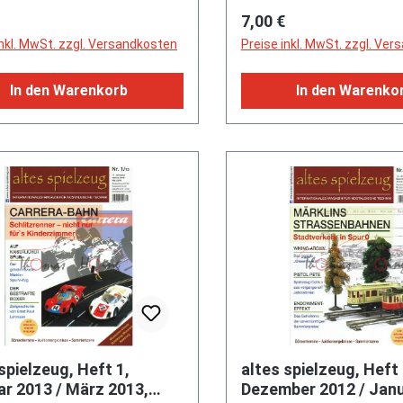
zwald, Auktionstermine +
Alte Straßenbahnen,
rer Preis:
Regulärer Preis:
7,00 €
e
Auktionstermine + Märkt
inkl. MwSt. zzgl. Versandkosten
Preise inkl. MwSt. zzgl. Ve
In den Warenkorb
In den Warenko
spielzeug, Heft 1,
altes spielzeug, Heft 
ar 2013 / März 2013,
Dezember 2012 / Janu