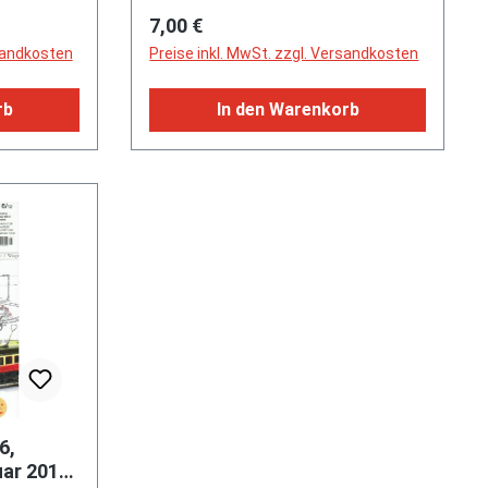
Meilensteine, Swiss Vapeur Parc -
Regulärer Preis:
7,00 €
e
wo es dampft, pfeifft und zischt,
rsandkosten
Preise inkl. MwSt. zzgl. Versandkosten
Auktionstermine + Märkte
rb
In den Warenkorb
6,
ar 2013,