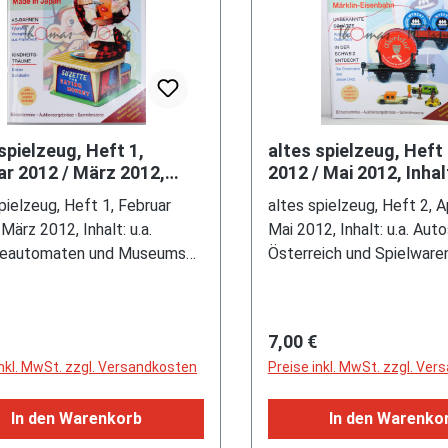
spielzeug, Heft 1,
altes spielzeug, Heft 
ar 2012 / März 2012,
2012 / Mai 2012, Inhalt
t: u.a. Batterieautomaten
Autos aus Österreich
pielzeug, Heft 1, Februar
altes spielzeug, Heft 2, A
Museums Check
Spielwarenmess
März 2012, Inhalt: u.a.
Mai 2012, Inhalt: u.a. Aut
ieautomaten und Museums
Österreich und Spielwar
- Museum der Deutschen
Report 2012 sowie den 
eugindustrie Neustadt bei
Werbezug, Auktionstermi
, Auktionstermine + Märkte
Märkte
rer Preis:
Regulärer Preis:
7,00 €
inkl. MwSt. zzgl. Versandkosten
Preise inkl. MwSt. zzgl. Ve
In den Warenkorb
In den Warenko