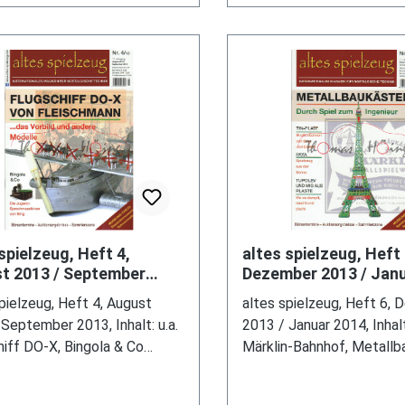
spielzeug, Heft 4,
altes spielzeug, Heft 
t 2013 / September
Dezember 2013 / Janu
Inhalt: u.a. Flugschiff
Inhalt: u.a. Märklin-B
pielzeug, Heft 4, August
altes spielzeug, Heft 6,
 Bingola & Co Ju
Metallbaukasten,
September 2013, Inhalt: u.a.
2013 / Januar 2014, Inhalt:
hiff DO-X, Bingola & Co
Märklin-Bahnhof, Metallb
-Sprechmaschinen von Bing,
mk-Flugzeugmodelle, Pay
m-Check Eisenbahn-Museum
Spielzeug aus dem Sonne