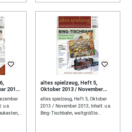
6,
altes spielzeug, Heft 5,
ar 2014,
Oktober 2013 / November
ahnhof,
2013, Inhalt: u.a. Bing-
 Dezember
altes spielzeug, Heft 5, Oktober
Tischbahn, weltgrößte Spiel
 u.a.
2013 / November 2013, Inhalt: u.a.
aukasten,
Bing-Tischbahn, weltgrößte
a -
Spielzeugsammlung wird
nland,
versteigert, Lehmanns