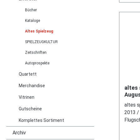
Bücher
Kataloge
Altes Spielzeug
SPIELZEUGKULTUR
Zeitschriften
Autoprospekte
Quartett
Merchandise
altes 
Augus
Vitrinen
2013, 
altes s
DO-X,
Gutscheine
2013 / 
Flugsc
Komplettes Sortiment
Jugend
Archiv
Museu