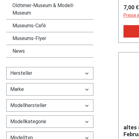
Schwar
Oldtimer-Museum & Modell-
Regulä
7,00 €
Märkt
Museum
Preise 
Museums-Cafè
Museums-Flyer
News
Hersteller
Marke
Modellhersteller
Modellkategorie
altes 
Febru
Modelltyp