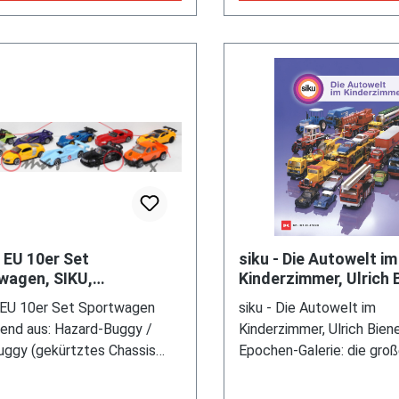
 EU 10er Set
siku - Die Autowelt im
wagen, SIKU,
Kinderzimmer, Ulrich 
schachtel m- (Limited
DELIUS KLASING Verla
EU 10er Set Sportwagen
siku - Die Autowelt im
on / SPECIAL EDITION)
Auflage September 2
end aus: Hazard-Buggy /
Kinderzimmer, Ulrich Biene,
ggy (gekürtztes Chassis
Epochen-Galerie: die gro
VW Käfer 1200 mit GFK-
Meilensteine / Knöpfe, M
rie, Hersteller: Autohaus
und die große Idee vom S