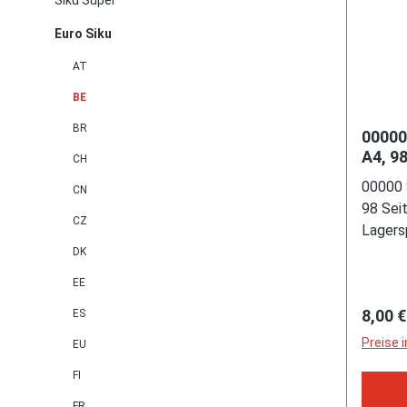
Siku Super
Euro Siku
AT
BE
BR
00000
A4, 98
CH
(Umsc
00000 
CN
Lager
98 Sei
40068
CZ
Lagers
40068
DK
EE
Regulä
8,00 €
ES
Preise 
EU
FI
FR