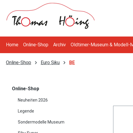
 Hauptinhalt springen
Zur Suche springen
Zur Hauptnavigation springen
Home
Online-Shop
Archiv
Oldtimer-Museum & Modell-
Online-Shop
Euro Siku
BE
Online-Shop
Neuheiten 2026
Legende
Sondermodelle Museum