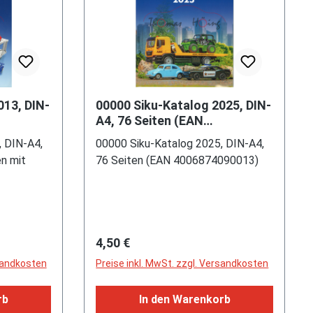
013, DIN-
00000 Siku-Katalog 2025, DIN-
A4, 76 Seiten (EAN
4006874090013)
, DIN-A4,
00000 Siku-Katalog 2025, DIN-A4,
n mit
76 Seiten (EAN 4006874090013)
Regulärer Preis:
4,50 €
rsandkosten
Preise inkl. MwSt. zzgl. Versandkosten
rb
In den Warenkorb