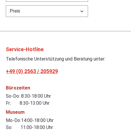
geschl
Preis
(gesch
Alumin
vorne 
Cup2 2
21 Zoll
Cup2 3
Service-Hotline
Viper 
Telefonische Unterstützung und Beratung unter:
Typ ZB
Racing
+49 (0) 2563 / 205929
Sportw
Sitzplä
Bürozeiten
Einlass
So-Do: 8:30-18:00 Uhr
Motorh
Fr.: 8:30-13:00 Uhr
großen
und lin
Museum
Chrysl
Mo-Do:14:00-18:00 Uhr
Zehnzy
So: 11:00-18:00 Uhr