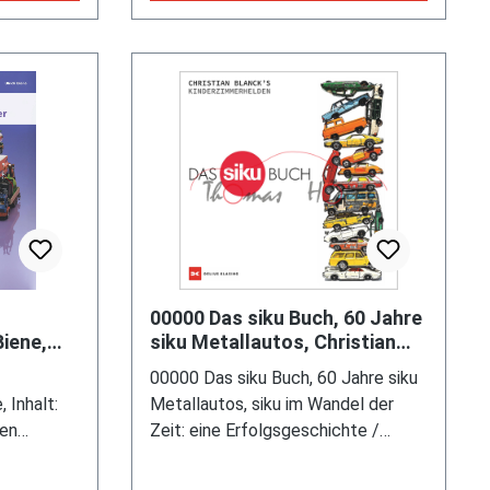
00000 Das siku Buch, 60 Jahre
Biene,
siku Metallautos, Christian
g, 1.
Blanck's Kinderzimmerhelden,
00000 Das siku Buch, 60 Jahre siku
025
DeliusKlasing
 Inhalt:
Metallautos, siku im Wandel der
ßen
Zeit: eine Erfolgsgeschichte /
ilchkannen
Sechs Jahrzehnte - sieben
pielzeug /
Kategorien: TATÜTATA / MACH