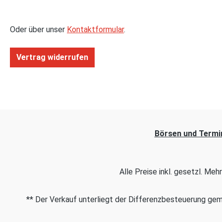
Mehrpu
untenl
OHV-Ve
Oder über unser
Kontaktformular
.
overhea
Zylind
Vertrag widerrufen
PS, Ra
4459 m
1434, 1
innen s
Lenkra
Rückfa
Bpr. mi
Börsen und Termi
Charge
geschm
Alumin
Alle Preise inkl. gesetzl. Me
Design
Motor 
** Der Verkauf unterliegt der Differenzbesteuerung g
x 18 ET
114,3 