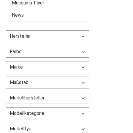
Museums-Flyer
x 20 E
613-04
20 und
97836
News
66.7 m
1:62; A
Emozio
Hersteller
Stück, 
Autotec
Farbe
Delfino
26041 
Marke
Ferrar
Zwölfz
Saugro
Maßstab
Ventil
Camsha
Modellhersteller
PS, Ra
5066 m
Modellkategorie
1. Ausf
verkehr
Modelltyp
signalr