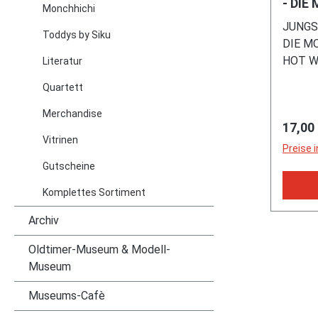
hell-ge
- DIE
Monchhichi
schwar
70ER,
JUNGS
SIKU 
Scheib
Toddys by Siku
DIE M
Überro
HOT WH
Literatur
geschlo
Inhalt:
Lambor
Quartett
Wheels
Konzep
Marke 
Merchandise
Stück 
Regulä
17,00
Heimat
Automo
Vitrinen
Batman 
Preise 
Allrada
Modelle
Gutscheine
V-Vier
erfolgr
Direkt
Komplettes Sortiment
Urgest
sowie 
Matchb
Archiv
Länge 
Königin
1485, 1
unbeka
Oldtimer-Museum & Modell-
blauvio
Formsc
Museum
Lenkra
Trüding
silber
Museums-Cafè
Auflage
Alumin
Format