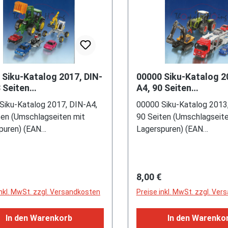
 Siku-Katalog 2017, DIN-
00000 Siku-Katalog 2
 Seiten
A4, 90 Seiten
hlagseiten mit
(Umschlagseiten mit
Siku-Katalog 2017, DIN-A4,
00000 Siku-Katalog 2013
spuren) (EAN
Lagerspuren) (EAN
ten (Umschlagseiten mit
90 Seiten (Umschlagseite
74090013)
4006874090013)
puren) (EAN
Lagerspuren) (EAN
74090013)
4006874090013)
rer Preis:
Regulärer Preis:
8,00 €
inkl. MwSt. zzgl. Versandkosten
Preise inkl. MwSt. zzgl. Ve
In den Warenkorb
In den Warenko