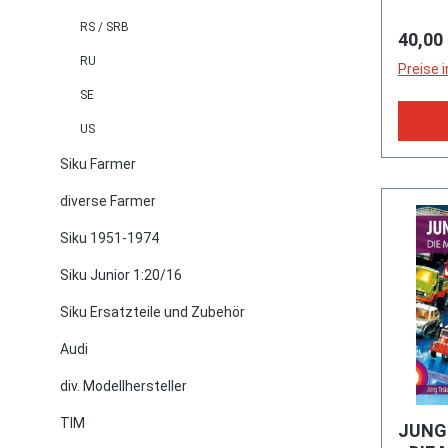
Rudolf
RS / SRB
Regulä
40,00
2000 H
RU
Buggy-
Preise 
Stadtb
SE
65 (19
US
zur Gm
(1990-
Siku Farmer
Typ 122
diverse Farmer
Vierzy
mit ei
Siku 1951-1974
Fallst
Siku Junior 1:20/16
zentra
Ventil
Siku Ersatzteile und Zubehör
valves)
Audi
sowie 
Radsta
div. Modellhersteller
mm, Mo
TIM
1972) (
JUNG