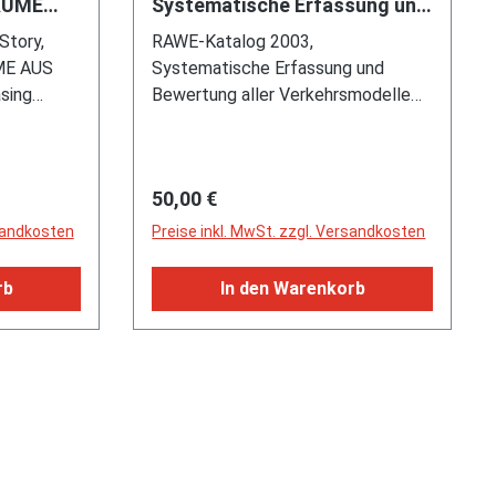
ÄUME
Systematische Erfassung und
lius
Bewertung aller
Story,
RAWE-Katalog 2003,
97
Verkehrsmodelle von 1951 -
ME AUS
Systematische Erfassung und
2002, 546
sing
Bewertung aller Verkehrsmodelle
 192
von 1951 - 2002, 546 Seiten, ISBN
-3491-9
3-9802941-5-3
Regulärer Preis:
50,00 €
rsandkosten
Preise inkl. MwSt. zzgl. Versandkosten
rb
In den Warenkorb