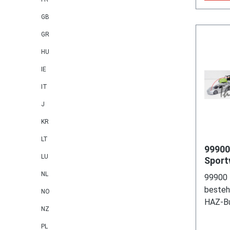
GB
GR
HU
IE
IT
J
KR
LT
99900
LU
Sport
Werbe
NL
99900 
Editi
besteh
NO
HAZ-Bu
NZ
eines 
Karosse
PL