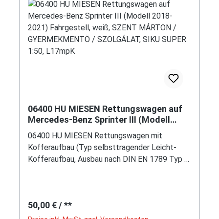
06400 HU MIESEN Rettungswagen auf
Mercedes-Benz Sprinter III (Modell
2018-2021) Fahrgestell, weiß, SZENT
06400 HU MIESEN Rettungswagen mit
MÁRTON / GYERMEKMENTÖ /
Kofferaufbau (Typ selbsttragender Leicht-
SZOLGÁLAT, SIKU SUPER 1:50, L17mpK
Kofferaufbau, Ausbau nach DIN EN 1789 Typ C,
mit Trittstufe hinten, Hersteller: C. Miesen
GmbH & Co. KG, Südstraße 119, 53175 Bonn,
Modell 2017-) auf Mercedes-Benz Sprinter III
Regulärer Preis:
50,00 €
/ **
(3. Generation, Baureihe Sprinter W 907, interne
Baureihenbezeichnung VS30, Typ Standard L2