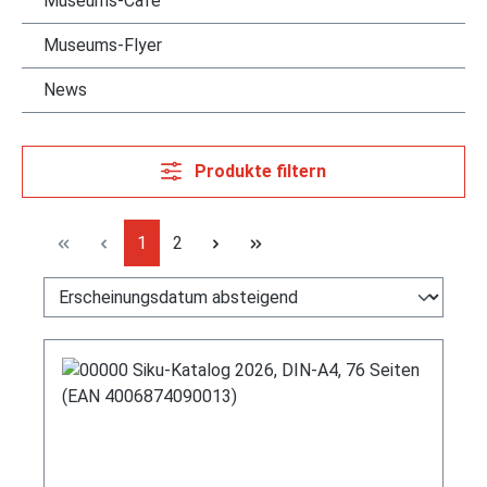
Museums-Cafè
Museums-Flyer
News
Produkte filtern
Seite
Seite
1
2