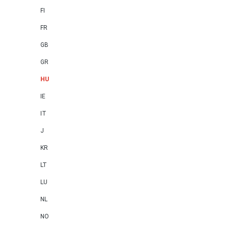
FI
FR
GB
GR
HU
IE
IT
J
KR
LT
LU
NL
NO