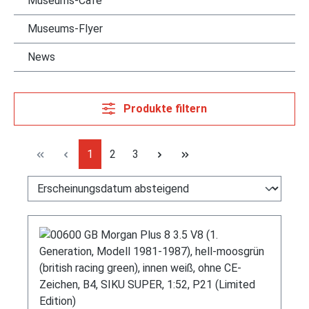
Museums-Cafè
Museums-Flyer
News
Produkte filtern
Seite
Seite
Seite
1
2
3