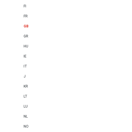
FI
FR
GB
GR
HU
IE
IT
J
KR
LT
LU
NL
NO