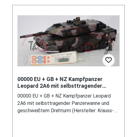
00000 EU + GB + NZ Kampfpanzer
Leopard 2A6 mit selbsttragender
Panzerwanne (Modell 2001-) (Tank),
00000 EU + GB + NZ Kampfpanzer Leopard
flecktarn, SIKU, 1:50, L17mpK
2A6 mit selbsttragender Panzerwanne und
geschweißtem Drehturm (Hersteller: Krauss-
Maffei Wegmann, Bewaffnung: Rheinmetall
120 mm-Glattrohrkanone L/55 und koaxiales
Blenden-Maschinengewehr MG3 7,62 mm bzw.