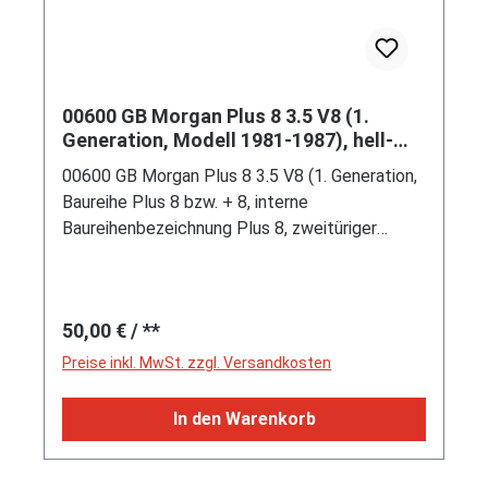
00600 GB Morgan Plus 8 3.5 V8 (1.
Generation, Modell 1981-1987), hell-
moosgrün (british racing green), innen
00600 GB Morgan Plus 8 3.5 V8 (1. Generation,
weiß, ohne CE-Zeichen, B4, SIKU SUPER,
Baureihe Plus 8 bzw. + 8, interne
1:52, P21 (Limited Edition)
Baureihenbezeichnung Plus 8, zweitüriger
Sportwagen als Roadster mit 2 Sitzplätzen,
Frontscheinwerfer in der Karosserie integriert,
Blinker (außen) und zusätzliche Scheinwerfer
Regulärer Preis:
50,00 €
/ **
(innen) unterhalb der Frontscheinwerfer
angeordnet, gewölbte Front mit Rundkühler,
Preise inkl. MwSt. zzgl. Versandkosten
Änderungen 1981 zum Modelljahr 1982: Einbau
von zwei Stromberg 175 CD Fallstromvergaser
In den Warenkorb
+ Aluminiumgussgelgen 6,5 J x 15,
Ausstattungslinie Plus 8: Leiterrahmen aus