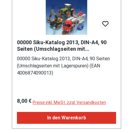
00000 Siku-Katalog 2013, DIN-A4, 90
Seiten (Umschlagseiten mit
Lagerspuren) (EAN 4006874090013)
00000 Siku-Katalog 2013, DIN-A4, 90 Seiten
(Umschlagseiten mit Lagerspuren) (EAN
4006874090013)
Regulärer Preis:
8,00 €
Preise inkl. MwSt. zzgl. Versandkosten
In den Warenkorb