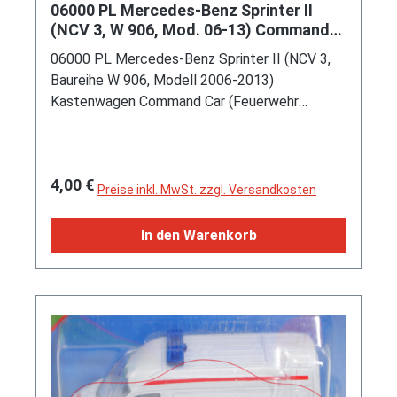
06000 PL Mercedes-Benz Sprinter II
(NCV 3, W 906, Mod. 06-13) Command
Car, rot, STRAZ / C 998, P29e
06000 PL Mercedes-Benz Sprinter II (NCV 3,
Baureihe W 906, Modell 2006-2013)
Kastenwagen Command Car (Feuerwehr
Kommandowagen), hell-verkehrsrot, innen
reinweiß, Lenkrad integriert, Druck STRAZ / C
998 und Streifen in reinweiß auf den Seiten,
Regulärer Preis:
4,00 €
Druck STRAZ in reinweiß auf der Motorhaube,
Preise inkl. MwSt. zzgl. Versandkosten
flache Blaulichtleiste, Frontscheinwerfer silber
lackiert, Heckleuchten rot lackiert, Bpr. mit
In den Warenkorb
Adresse, Druck Chargennummer in grau auf dem
Chassis, C9 silbergrau, SIKU SUPER, ca. 1:74,
P29e (Limited Edition / POLAND SPECIAL)
(EAN 4006874908080)