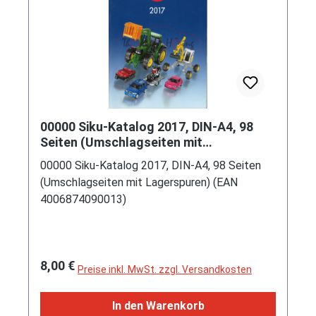
00000 Siku-Katalog 2017, DIN-A4, 98
Seiten (Umschlagseiten mit
Lagerspuren) (EAN 4006874090013)
00000 Siku-Katalog 2017, DIN-A4, 98 Seiten
(Umschlagseiten mit Lagerspuren) (EAN
4006874090013)
Regulärer Preis:
8,00 €
Preise inkl. MwSt. zzgl. Versandkosten
In den Warenkorb