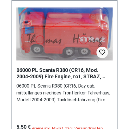
Druck Chargennummer in grau auf dem Chassis,
C9 silbergrau, SIKU SUPER, ca. 1:74, P29e
(Limited Edition / POLAND SPECIAL) (EAN
4006874908097)
06000 PL Scania R380 (CR16, Mod.
2004-2009) Fire Engine, rot, STRAZ,
P29e (Limited Edition / POLAND)
06000 PL Scania R380 (CR16, Day cab,
mittellanges niedriges Frontlenker-Fahrerhaus,
Modell 2004-2009) Tanklöschfahrzeug (Fire
Engine), verkehrsrot/verkehrsrot, innen
reinweiß, Lenkrad integriert, Druck STRAZ in
reinweiß auf den Seiten des Fahrerhauses und
Regulärer Preis:
5,50 €
auf den Seiten des Aufbaues, Aufbau
Preise inkl. MwSt. zzgl. Versandkosten