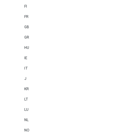
FI
FR
GB
GR
HU
IE
IT
J
KR
LT
LU
NL
NO