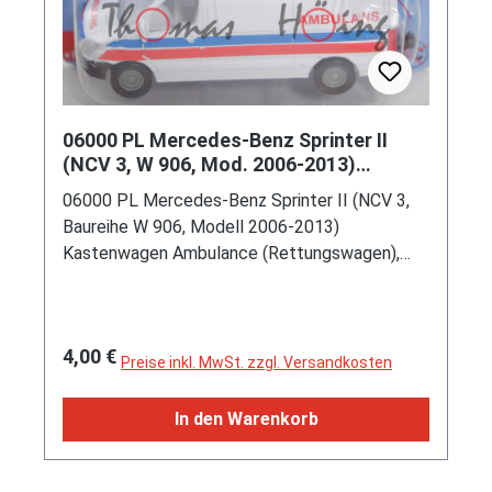
06000 PL Mercedes-Benz Sprinter II
(NCV 3, W 906, Mod. 2006-2013)
Ambulance, weiß, AMBULANS, P29e
06000 PL Mercedes-Benz Sprinter II (NCV 3,
Baureihe W 906, Modell 2006-2013)
Kastenwagen Ambulance (Rettungswagen),
reinweiß, innen reinweiß, Lenkrad integriert,
Druck AMBULANS in hell-verkehrsrot und hell-
verkehrsroter Streifen oben sowie hell-
Regulärer Preis:
4,00 €
verkehrsrot/hell-verkehrsblaue Streifen mittig
Preise inkl. MwSt. zzgl. Versandkosten
auf den Seiten, Druck AMBULANS in hell-
verkehrsrot und hell-verkehrsblauer Streifen
In den Warenkorb
auf der Motorhaube, flache Blaulichtleiste,
Frontscheinwerfer silber lackiert,
Heckleuchten rot lackiert, Bpr. mit Adresse,