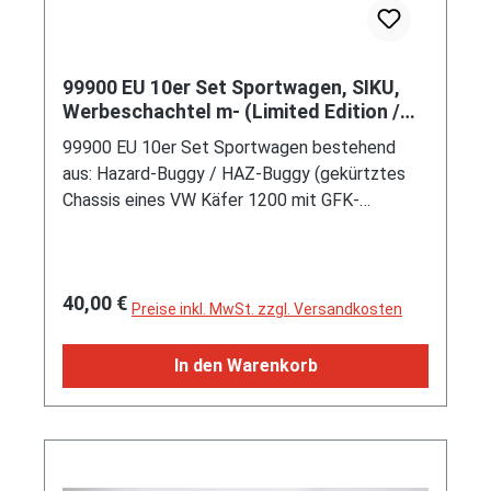
99900 EU 10er Set Sportwagen, SIKU,
Werbeschachtel m- (Limited Edition /
SPECIAL EDITION)
99900 EU 10er Set Sportwagen bestehend
aus: Hazard-Buggy / HAZ-Buggy (gekürtztes
Chassis eines VW Käfer 1200 mit GFK-
Karosserie, Hersteller: Autohaus Rudolf Kühn
KG Billhorner Deich 99 2000 Hamburg 28
(1968-1983) bzw. Buggy-Center-Hamburg
Regulärer Preis:
40,00 €
Gisela Kühn Stadtbahnstraße 94 2000 Hamburg
Preise inkl. MwSt. zzgl. Versandkosten
65 (1983-1990) oder Umfirmierung zur GmbH an
gleicher Anschrift (1990-1992), Motor:
In den Warenkorb
Volkswagen Typ 122/2 1,2 l luftgekühlter
Vierzylinder-Boxer-Viertakt-Otto mit einem
Solex 28 PICT-1 Fallstromvergaser und einer
zentralen Nockenwelle sowie OHV-
Ventilsteuerung (OHV = overhead valves) und 2