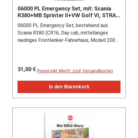
06000 PL Emergency Set, mit: Scania
R380+MB Sprinter II+VW Golf VI, STRAZ
/ AMBULANS / POLICJA, P29e
06000 PL Emergency Set, bestehend aus:
Scania R380 (CR16, Day cab, mittellanges
niedriges Frontlenker-Fahrerhaus, Modell 2004-
2009) Tanklöschfahrzeug (Fire Engine),
verkehrsrot/verkehrsrot, innen reinweiß,
Lenkrad integriert, Druck STRAZ in reinweiß auf
Regulärer Preis:
31,00 €
den Seiten des Fahrerhauses und auf den
Preise inkl. MwSt. zzgl. Versandkosten
Seiten des Aufbaues, Aufbau verkehrsrot,
Rolläden unbedruckt, Bpr. mit Adresse, Druck
In den Warenkorb
Chargennummer in grau auf dem Chassis, C36,
ca. 1:89; Mercedes-Benz Sprinter II (NCV 3,
Baureihe W 906, Modell 2006-2013)
Kastenwagen Ambulance (Rettungswagen),
reinweiß, innen reinweiß, Lenkrad integriert,
Druck AMBULANS in hell-verkehrsrot und hell-
verkehrsroter Streifen oben sowie hell-