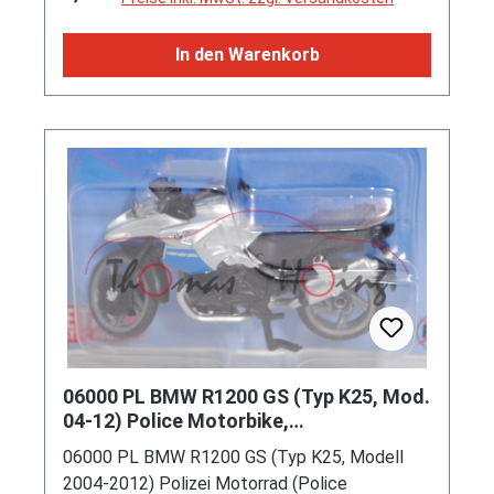
verkehrsrot, Rolläden unbedruckt, Bpr. mit
Adresse, Druck Chargennummer in grau auf dem
In den Warenkorb
Chassis, C36, SIKU SUPER, ca. 1:89, P29e
(Limited Edition / POLAND SPECIAL) (EAN
4006874910366)
06000 PL BMW R1200 GS (Typ K25, Mod.
04-12) Police Motorbike,
weißalu/schwarz, P29e Limited Edition
06000 PL BMW R1200 GS (Typ K25, Modell
2004-2012) Polizei Motorrad (Police