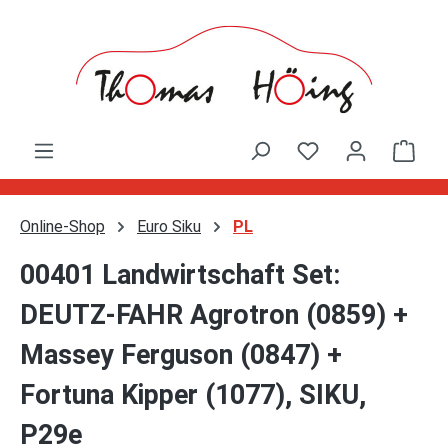
Zum Hauptinhalt springen
Ware
Online-Shop
Euro Siku
PL
00401 Landwirtschaft Set:
DEUTZ-FAHR Agrotron (0859) +
Massey Ferguson (0847) +
Fortuna Kipper (1077), SIKU,
P29e