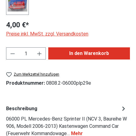
4,00 €*
Preise inkl. MwSt. zzgl. Versandkosten
Produkt Anzahl: Gib den gewünschten Wert ei
In den Warenkorb
Zum Merkzettel hinzufügen
Produktnummer:
0808.2-06000plp29e
Beschreibung
06000 PL Mercedes-Benz Sprinter II (NCV 3, Baureihe W
906, Modell 2006-2013) Kastenwagen Command Car
(Feuerwehr Kommandowage…
Mehr