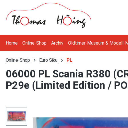
 Hauptinhalt springen
Zur Suche springen
Zur Hauptnavigation springen
Home
Online-Shop
Archiv
Oldtimer-Museum & Modell-
Online-Shop
Euro Siku
PL
06000 PL Scania R380 (CR
P29e (Limited Edition / 
Bildergalerie überspringen