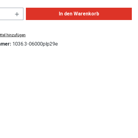
Anzahl: Gib den gewünschten Wert ein od
In den Warenkorb
tel hinzufügen
mmer:
1036.3-06000plp29e