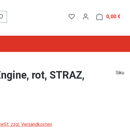
0,00 €
Ware
gine, rot, STRAZ,
Siku
 MwSt. zzgl. Versandkosten