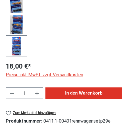
18,00 €*
Preise inkl. MwSt. zzgl. Versandkosten
Produkt Anzahl: Gib den gewünschten Wert ei
In den Warenkorb
Zum Merkzettel hinzufügen
Produktnummer:
0411.1-00401rennwagensetp29e