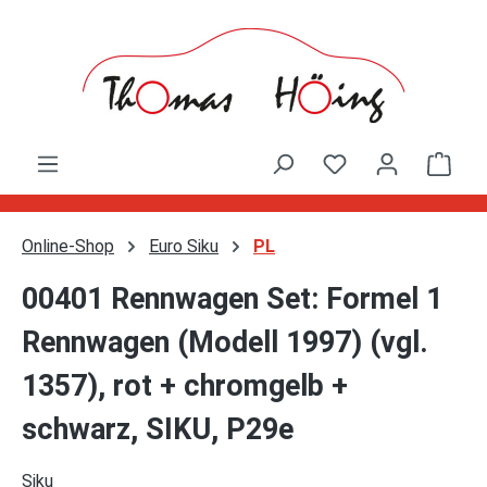
Zum Hauptinhalt springen
Ware
Online-Shop
Euro Siku
PL
00401 Rennwagen Set: Formel 1
Rennwagen (Modell 1997) (vgl.
1357), rot + chromgelb +
schwarz, SIKU, P29e
Siku