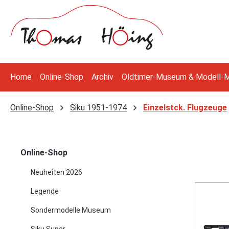
 Hauptinhalt springen
Zur Suche springen
Zur Hauptnavigation springen
Home
Online-Shop
Archiv
Oldtimer-Museum & Modell-
Online-Shop
Siku 1951-1974
Einzelstck. Flugzeuge
Online-Shop
Neuheiten 2026
Legende
Sondermodelle Museum