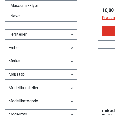
Lehrmit
Museums-Flyer
Regulä
10,00
Puppen
News
Flugze
Preise 
Oldtim
(EAN 
Hersteller
Farbe
Marke
Maßstab
Modellhersteller
Modellkategorie
mikad
Modelltyp