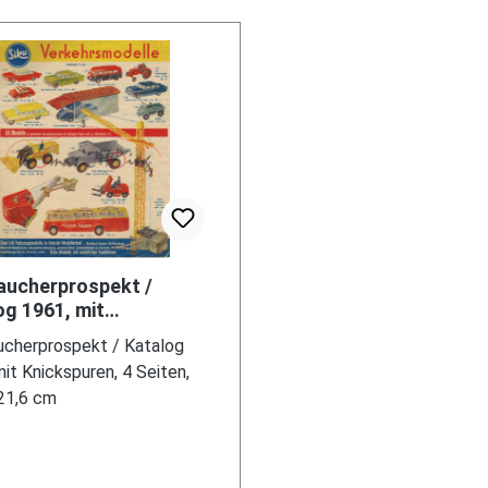
aucherprospekt /
og 1961, mit
puren, 4 Seiten, 17,2 x
ucherprospekt / Katalog
cm
it Knickspuren, 4 Seiten,
 21,6 cm