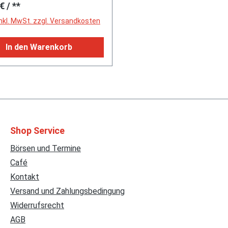
rer Preis:
 €
/ **
inkl. MwSt. zzgl. Versandkosten
In den Warenkorb
Shop Service
Börsen und Termine
Café
Kontakt
Versand und Zahlungsbedingung
Widerrufsrecht
AGB