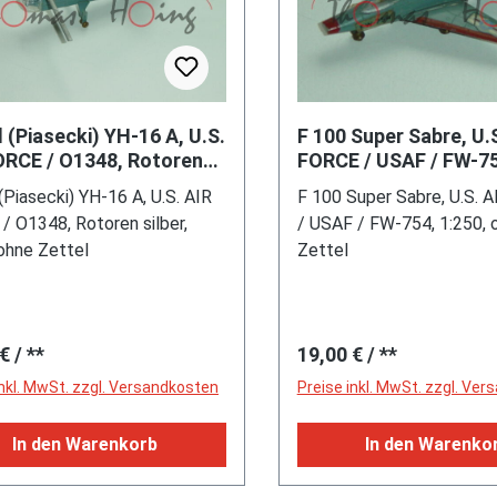
 (Piasecki) YH-16 A, U.S.
F 100 Super Sabre, U.
ORCE / O1348, Rotoren
FORCE / USAF / FW-75
, 1:250, ohne Zettel
ohne Zettel
(Piasecki) YH-16 A, U.S. AIR
F 100 Super Sabre, U.S. 
/ O1348, Rotoren silber,
/ USAF / FW-754, 1:250, 
 ohne Zettel
Zettel
rer Preis:
Regulärer Preis:
 €
/ **
19,00 €
/ **
inkl. MwSt. zzgl. Versandkosten
Preise inkl. MwSt. zzgl. Ve
In den Warenkorb
In den Warenko