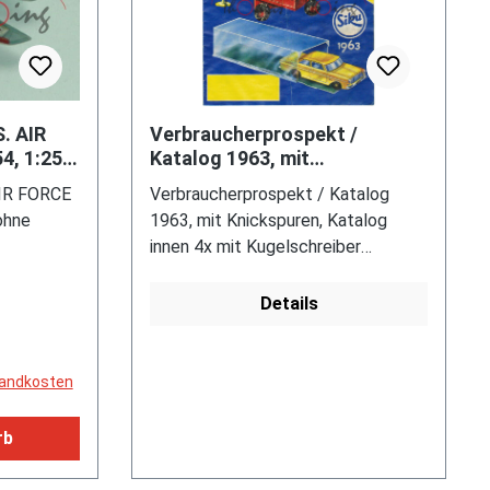
S. AIR
Verbraucherprospekt /
4, 1:250,
Katalog 1963, mit
Knickspuren, Katalog innen 4x
AIR FORCE
Verbraucherprospekt / Katalog
mit Kugelschreiber
ohne
1963, mit Knickspuren, Katalog
beschriftet
innen 4x mit Kugelschreiber
beschriftet, 12 Seiten, 16,8 x 21,4
cm
Details
rsandkosten
rb