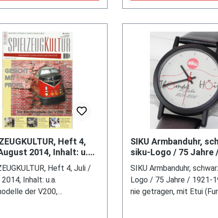
Landwirtschaft: Ernten wi
Wirklichkeit / Chronik: Me
der Siku-Geschichte / M
machen Marke und Siku-A
Wie wichtig die Marken-E
heute ist, DELIUS KLASIN
1. Auflage September 20
Seiten, 470 Fotos und Ab
ISBN 978-3-667-12523-1
9783667125231)
ZEUGKULTUR, Heft 4,
SIKU Armbanduhr, sc
 August 2014, Inhalt: u.a.
siku-Logo / 75 Jahre 
modelle der V200,
1996, Uhr nie getrage
EUGKULTUR, Heft 4, Juli /
SIKU Armbanduhr, schwarz
hrsmodelle - n
Etui (Funktion der
2014, Inhalt: u.a.
Logo / 75 Jahre / 1921-1
odelle der V200,
nie getragen, mit Etui (Fu
rsmodelle - nicht nur von
Uhr nicht überprüft)
oder Siku (Spielzeug als