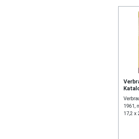
Verbr
Katal
Knicks
Verbra
21,6 
1961, m
17,2 x