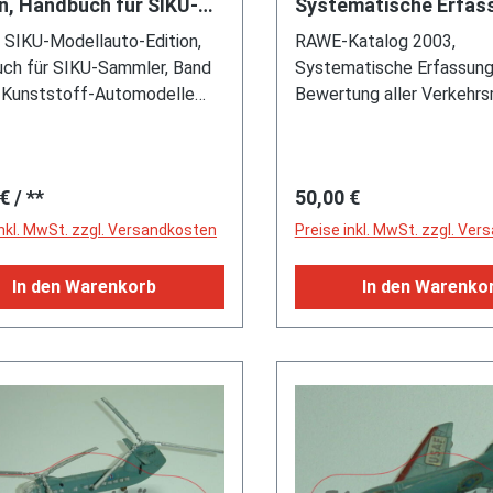
on, Handbuch für SIKU-
Systematische Erfas
er, Band 1, Siku-
Bewertung aller
 SIKU-Modellauto-Edition,
RAWE-Katalog 2003,
stoff-Automodelle und
Verkehrsmodelle von 
ch für SIKU-Sammler, Band
Systematische Erfassung
2002, 546
u-Kunststoff-Automodelle
Bewertung aller Verkehr
behör von 1954 - 1972, 262
von 1951 - 2002, 546 Sei
 mit über 1700
3-9802941-5-3
bildungen, ISBN 978-3-
rer Preis:
Regulärer Preis:
 €
/ **
50,00 €
0-05-7
inkl. MwSt. zzgl. Versandkosten
Preise inkl. MwSt. zzgl. Ve
In den Warenkorb
In den Warenko