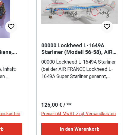
00000 Lockheed L-1649A
Biene,
Starliner (Modell 56-58), AIR
g, 1.
FRANCE / F-ACKA, Propeller
00000 Lockheed L-1649A Starliner
025
silber, SIKU, 1:250
 Inhalt:
(bei der AIR FRANCE Lockheed L-
ßen
1649A Super Starliner genannt,
ilchkannen
Baureihe Constellation,
pielzeug /
viermotoriges propellergetriebenes
tik mit
Langstrecken-Verkehrsflugzeug,
Regulärer Preis:
125,00 €
/ **
Robust und
Besatzung: 5 Personen (Pilot und
kstellen &
Copilot sowie Flugingenieur und 2
rsandkosten
Preise inkl. MwSt. zzgl. Versandkosten
Zuhause /
Flugbegleiter), maximal 98
rwehr,
Passagiere, FAA TCDS (Federal
rb
In den Warenkorb
/
Aviation Administration Type