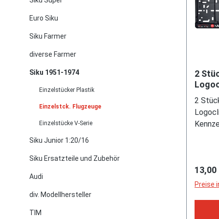
Siku Super
Euro Siku
Siku Farmer
diverse Farmer
Siku 1951-1974
2 Stü
Logoc
Einzelstücker Plastik
520 x
2 Stüc
Oldt
Einzelstck. Flugzeuge
Logocl
Kennze
Einzelstücke V-Serie
mit Fi
Siku Junior 1:20/16
Logo /
Siku Ersatzteile und Zubehör
/ Te.:
Regulä
13,00
www.ol
Audi
Limitie
Preise 
div. Modellhersteller
TIM