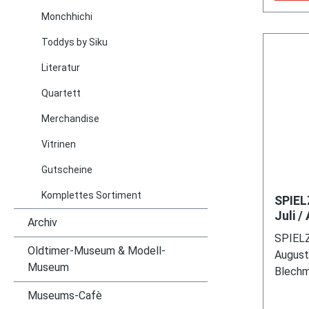
Monchhichi
Toddys by Siku
Literatur
Quartett
Merchandise
Vitrinen
Gutscheine
Komplettes Sortiment
SPIEL
Juli /
Archiv
Blech
SPIELZ
Verke
Oldtimer-Museum & Modell-
August 
Museum
Blechm
Verkeh
Museums-Cafè
Wiking 