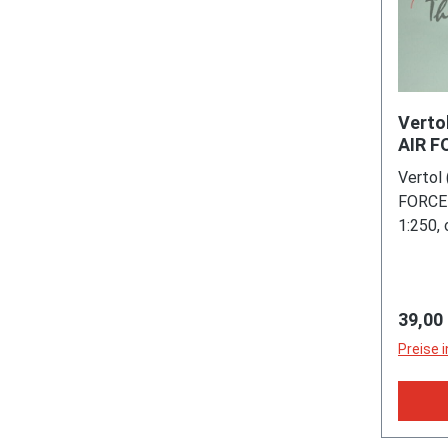
Vertol
AIR F
silber
Vertol 
FORCE 
1:250,
Regulä
39,00
Preise 