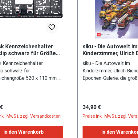
ck Kennzeichenhalter
siku - Die Autowelt im
lip schwarz für Größe
Kinderzimmer, Ulrich 
 110 mm, siku + Audi
DELIUS KLASING Verla
k Kennzeichenhalter
siku - Die Autowelt im
imermuseum
Auflage September 2
ip schwarz für
Kinderzimmer, Ulrich Biene,
ichengröße 520 x 110 mm,
Epochen-Galerie: die gro
rmeneindruck Thomas Höing-
Meilensteine / Knöpfe, M
 siku + Audi Oldtimermuseum
und die große Idee vom S
 02563 / 205929 /
Verkehrsmodelle aus Plas
rer Preis:
Regulärer Preis:
 €
34,90 €
dtimermuseum-hoeing.de,
bahnbrechender Kraft / 
rte Auflage / Limited Edition
ganz nah am Vorbild / Tan
inkl. MwSt. zzgl. Versandkosten
Preise inkl. MwSt. zzgl. Ve
Parkgaragen - das Auto-
Die großen Themen: Feue
In den Warenkorb
In den Warenko
ADAC und Baufahrzeuge 