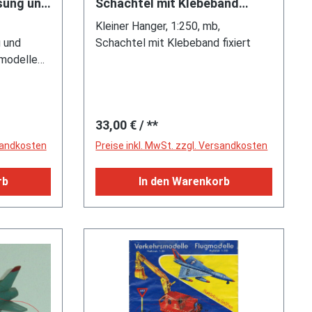
sung und
Schachtel mit Klebeband
fixiert
Kleiner Hanger, 1:250, mb,
1951 -
 und
Schachtel mit Klebeband fixiert
smodelle
ten, ISBN
Regulärer Preis:
33,00 €
/ **
rsandkosten
Preise inkl. MwSt. zzgl. Versandkosten
rb
In den Warenkorb