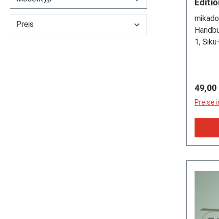
Editi
Samml
mikado
Kunst
Preis
Handbu
Z
1, Sik
und Zu
Seiten
Farbab
Regulä
49,00
93652
Preise 