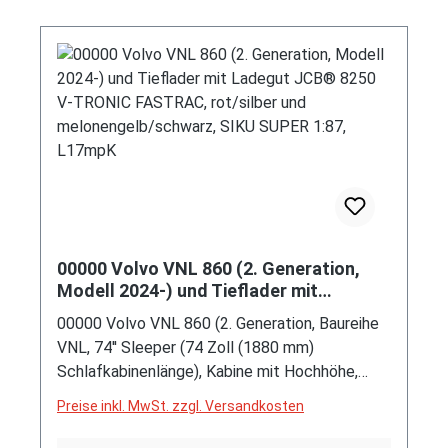
00000 Volvo VNL 860 (2. Generation,
Modell 2024-) und Tieflader mit
Ladegut JCB® 8250 V-TRONIC
00000 Volvo VNL 860 (2. Generation, Baureihe
FASTRAC, rot/silber und
VNL, 74'' Sleeper (74 Zoll (1880 mm)
melonengelb/schwarz, SIKU SUPER
Schlafkabinenlänge), Kabine mit Hochhöhe,
1:87, L17mpK
Premium-Schlafkabine mit durchgehendem
Preise inkl. MwSt. zzgl. Versandkosten
Dach, Modell 2024-) Sattelzugmaschine und 3-
Achs-NOOTEBOOM OSDS-Semi-Tieflader mit