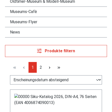
Oldtimer-Museum & Modell-Museum
Museums-Cafè
Museums-Flyer
News
Produkte filtern
Seite
Seite
1
2