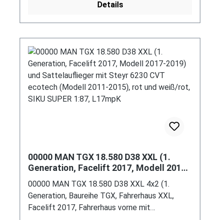
Details
Auffahrrampe (Typ befahrbares Podest mit
Bordwänden, Radstand 2x 1360 mm) sowie
Ladegut 1x JCB® 8250 V-TRONIC FASTRAC
(Motor: Cummins QSC 8.3, Radstand 3120 mm,
Modell 2005-2011) Traktor mit Frontlader und
1x JCB® 8250 V-TRONIC FASTRAC (Motor:
Cummins QSC 8.3, Radstand 3120 mm, Modell
2005-2011) Traktor, Sattelzugmaschine: rot,
innen reinweiß, Sitze reinweiß, Lenkrad reinweiß,
Kühlergrill schwarz mit Druck VOLVO-Logo in
silber, Stoßstange vorne rot, Lüftungsschlitze
oben auf der Motorhaube und an den Seiten
der Motorhaube schwarz, Chassis schwarz;
00000 MAN TGX 18.580 D38 XXL (1.
Sattelauflieger silber, Rampe schwarz,
Generation, Facelift 2017, Modell 2017-
Achshalterung mit Prägung CE-Zeichen und
2019) und Sattelauflieger mit Steyr
00000 MAN TGX 18.580 D38 XXL 4x2 (1.
siku-Logo sowie Adresse, 87M2 silber, ca. 1:87;
6230 CVT ecotech (Modell 2011-2015),
Generation, Baureihe TGX, Fahrerhaus XXL,
Ladegut zwei Traktoren: 1x JCB® 8250 V-
rot und weiß/rot, SIKU SUPER 1:87,
Facelift 2017, Fahrerhaus vorne mit
TRONIC FASTRAC mit Frontlader:
L17mpK
Chromspange und Löwe auf schwarzem Grund,