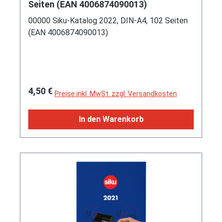
vorne und hinten sowie auf der rechten Seite
Seiten (EAN 4006874090013)
smaragdgrün, zu öffnende Stahlbordwand links
00000 Siku-Katalog 2022, DIN-A4, 102 Seiten
smaragdgrün, Bedienplattform mit Geländer
(EAN 4006874090013)
smaragdgrün, nur nach links kippbar, Fahrgestell
und Deichsel verkehrsgelb, 87M16 silbergrau,
ca. 1:87, SIKU FARMER 1:87, L17mpK (EAN
4006874018437)
Regulärer Preis:
4,50 €
Preise inkl. MwSt. zzgl. Versandkosten
In den Warenkorb