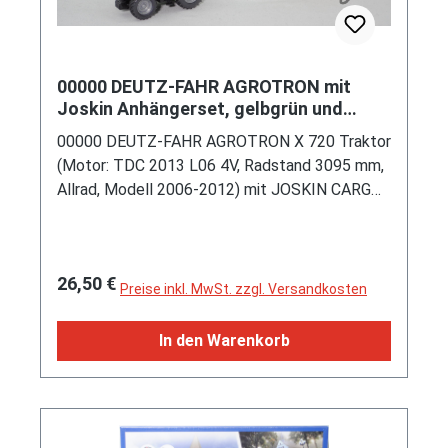
00000 DEUTZ-FAHR AGROTRON mit
Joskin Anhängerset, gelbgrün und
grün/orange/silber, 1:87, L17mK
00000 DEUTZ-FAHR AGROTRON X 720 Traktor
(Motor: TDC 2013 L06 4V, Radstand 3095 mm,
Allrad, Modell 2006-2012) mit JOSKIN CARGO-
Fahrgestell TRM 7,5 (Typ Hydro-Tridem, Länge
Fahrgestell 7,55 m) und FERTI-CARGO
HORIZON 7011/20 (Typ Stalldungstreuer mit
Regulärer Preis:
26,50 €
horizontalen Fräswalzen, Länge vor
Preise inkl. MwSt. zzgl. Versandkosten
Dosierschieber 6,0 m) sowie VACU-CARGO
23.000 (Typ Güllefass ohne Anbaugerät,
In den Warenkorb
Fassungsvermögen 23.414 l, Ansaugrüssel mit
vorderem Drehpunkt) und SILO-CARGO 24/45
(Typ Silagewagen, DIN-Volumen 42,8 m³)
(Deutz mit Joskin Anhängerset), Traktor: