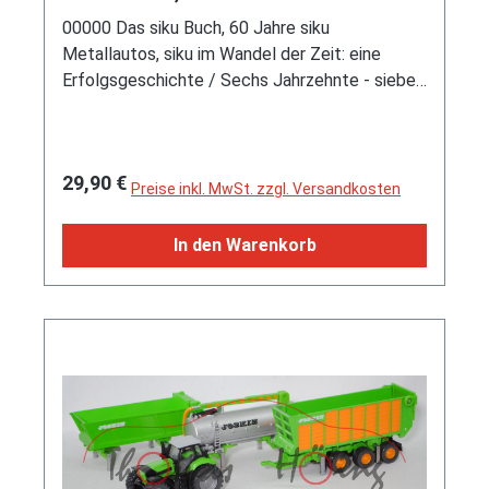
Kinderzimmerhelden, DeliusKlasing
00000 Das siku Buch, 60 Jahre siku
Metallautos, siku im Wandel der Zeit: eine
Erfolgsgeschichte / Sechs Jahrzehnte - sieben
Kategorien: TATÜTATA / MACH SCHNELL /
SCHÖN. KLASSISCH: / SIKUNST / BAGGER •
TRANSPORT / BRUMM SWEET BRUMM /
Regulärer Preis:
29,90 €
SIKU TUNING WERKSTATT, Christian Blanck's
Preise inkl. MwSt. zzgl. Versandkosten
Kinderzimmerhelden, 1. Auflage 2023, 224
Seiten, 250 Fotos und Abbildungen, Format 230
In den Warenkorb
x 230 mm, Delius Klasing Verlag, ISBN 978-3-
667-12659-7 (Limited Edition 6000 pcs.) (EAN
9783667126597)