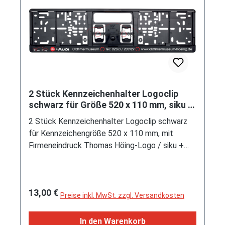
2 Stück Kennzeichenhalter Logoclip
schwarz für Größe 520 x 110 mm, siku +
Audi Oldtimermuseum
2 Stück Kennzeichenhalter Logoclip schwarz
für Kennzeichengröße 520 x 110 mm, mit
Firmeneindruck Thomas Höing-Logo / siku +
Audi Oldtimermuseum / Te.: 02563 / 205929 /
www.oldtimermuseum-hoeing.de, Limitierte
Auflage / Limited Edition
Regulärer Preis:
13,00 €
Preise inkl. MwSt. zzgl. Versandkosten
In den Warenkorb