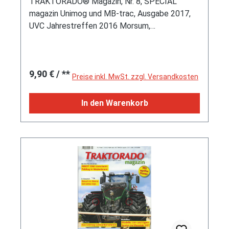
TRAKTORADO® Magazin, Nr. 8, SPECIAL
magazin Unimog und MB-trac, Ausgabe 2017,
UVC Jahrestreffen 2016 Morsum,
tracSCHMIEDE Altenmoor, Modellbauteil
Unimog & MB-trac Modelle, Sterne in der
Heuernte in Altenmoor, Unimog Spezial-Einsatz
Regulärer Preis:
9,90 €
/ **
auf der Insel Neuwerk
Preise inkl. MwSt. zzgl. Versandkosten
In den Warenkorb