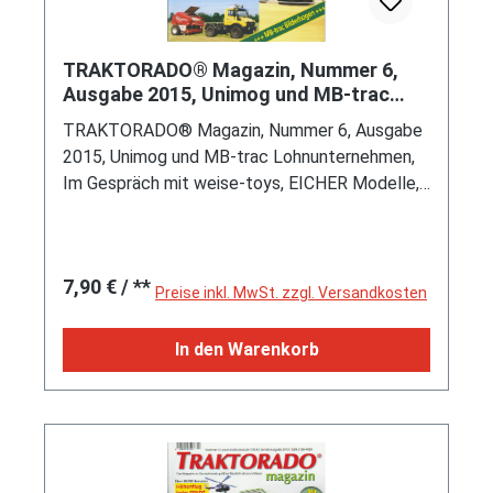
TRAKTORADO® Magazin, Nummer 6,
Ausgabe 2015, Unimog und MB-trac
Lohnunternehmen, Im Gespräch mit wei
TRAKTORADO® Magazin, Nummer 6, Ausgabe
2015, Unimog und MB-trac Lohnunternehmen,
Im Gespräch mit weise-toys, EICHER Modelle,
Fendt Feldtag in Wadenbrunn, Traum-Modelle
im Maßstab 1:87, Architekturmodellbau, MB-
trac Bilderbogen, u.v.m.
Regulärer Preis:
7,90 €
/ **
Preise inkl. MwSt. zzgl. Versandkosten
In den Warenkorb