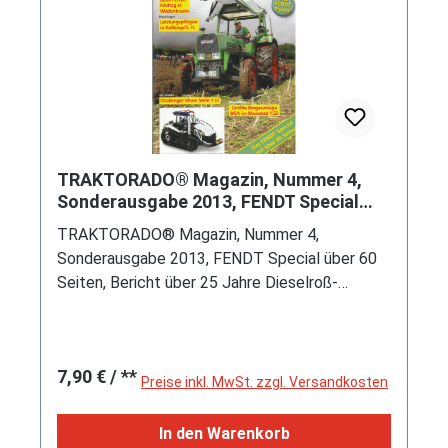
TRAKTORADO® Magazin, Nummer 4,
Sonderausgabe 2013, FENDT Special
über 60 Seiten, Bericht über 25 Jah
TRAKTORADO® Magazin, Nummer 4,
Sonderausgabe 2013, FENDT Special über 60
Seiten, Bericht über 25 Jahre Dieselroß-
Museum, FENDT Sonderschau Panningen/NL,
u.v.m.
Regulärer Preis:
7,90 €
/ **
Preise inkl. MwSt. zzgl. Versandkosten
In den Warenkorb