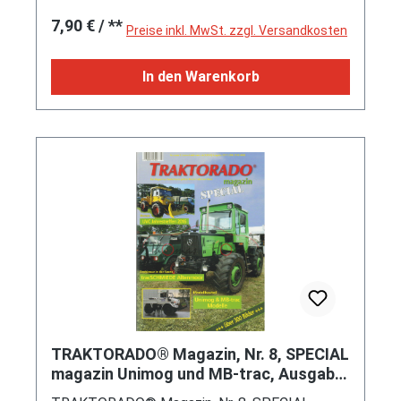
Oldtimer-Pflügen, u.v.m.
Regulärer Preis:
7,90 €
/ **
Preise inkl. MwSt. zzgl. Versandkosten
In den Warenkorb
TRAKTORADO® Magazin, Nr. 8, SPECIAL
magazin Unimog und MB-trac, Ausgabe
2017, UVC Jahrestreffen 2016