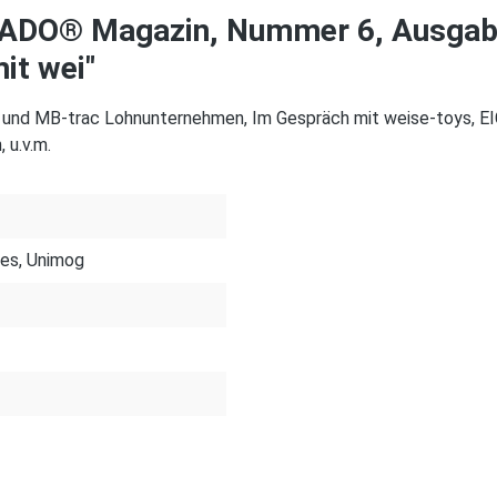
ADO® Magazin, Nummer 6, Ausgab
it wei"
d MB-trac Lohnunternehmen, Im Gespräch mit weise-toys, EIC
 u.v.m.
des, Unimog