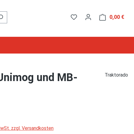
0,00 €
Ware
Unimog und MB-
Traktorado
 MwSt. zzgl. Versandkosten