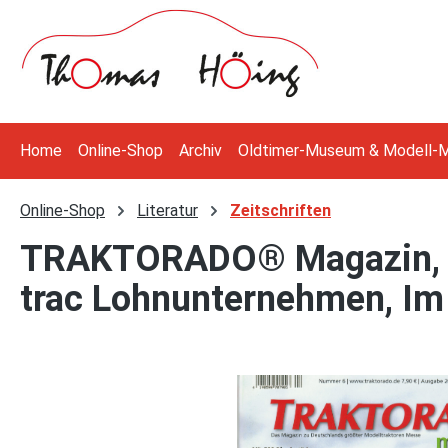
 Hauptinhalt springen
Zur Suche springen
Zur Hauptnavigation springen
Home
Online-Shop
Archiv
Oldtimer-Museum & Modell-
Online-Shop
Literatur
Zeitschriften
TRAKTORADO® Magazin, N
trac Lohnunternehmen, Im
Bildergalerie überspringen