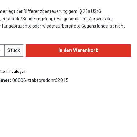
nterliegt der Differenzbesteuerung gem. § 25a UStG
enstände/Sonderregelung). Ein gesonderter Ausweis der
für gebrauchte oder wiederaufbereitete Gegenstände ist nicht
Anzahl: Gib den gewünschten Wert ein od
Stück
In den Warenkorb
tel hinzufügen
mmer:
00006-traktoradonr62015