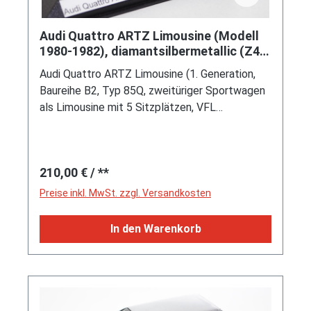
Audi Quattro ARTZ Limousine (Modell
1980-1982), diamantsilbermetallic (Z4,
Lacknummer L97A), 1:43, Automodelle
Audi Quattro ARTZ Limousine (1. Generation,
Höing, PC-Box, Handarbeitsmodell,
Baureihe B2, Typ 85Q, zweitüriger Sportwagen
limitierte Auflage 50 Stück
als Limousine mit 5 Sitzplätzen, VFL
(Vorfacelift), versenkte Doppel-Halogen-
Rechteckscheinwerfer mit blanken
Rechteckausschnitten, gerade stehender
Regulärer Preis:
210,00 €
/ **
Kühlergrill, Heckleuchten orange/rot,
Heckleuchtenband rot mit integrierter
Preise inkl. MwSt. zzgl. Versandkosten
Nebelschlussleuchte, Umbau bei der Firma
ARTZ Automobila GmbH Vahrenwalder Straße
In den Warenkorb
236 3000 Hannover 1, permanenter
Allradantrieb quattro®, Motor: Audi Typ VW
EA828 wassergekühlter Fünfzylinder-Reihen-
Viertakt-Otto mit KKK (Kühnle, Kopp & Kausch
AG Frankenthal) 26 Abgas-Turbolader und