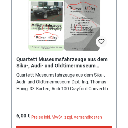
Oldtimermuseum Stadtlohn) (EAN
4251891201441)
Quartett Museumsfahrzeuge aus dem
Siku-, Audi- und Oldtimermuseum
Thomas Höing, 33 Karten, mb
Quartett Museumsfahrzeuge aus dem Siku-,
Audi- und Oldtimermuseum Dipl.-Ing. Thomas
Höing, 33 Karten, Audi 100 Crayford Convertible
/ Audi 100 CD 5E Family Bischofberger / Audi
100 Typ 44 Family Bischofberger Hochdach /
Audi Cabriolet 2.0E / TreserAudi quattro
Regulärer Preis:
6,00 €
roadster / TreserAudi hunter Typ 85 /
Preise inkl. MwSt. zzgl. Versandkosten
TreserAudi Super 5000 / TreserAudi hunter Typ