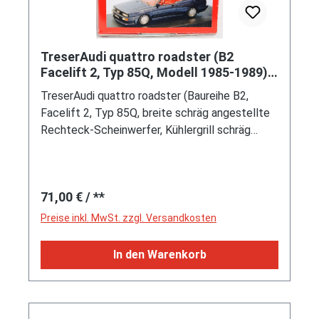
TreserAudi quattro roadster (B2
Facelift 2, Typ 85Q, Modell 1985-1989),
Bausatz, 1:43, mb (Limited)
TreserAudi quattro roadster (Baureihe B2,
Facelift 2, Typ 85Q, breite schräg angestellte
Rechteck-Scheinwerfer, Kühlergrill schräg
angestellt, Heckspoiler in Wagenfarbe lackiert,
schwarzes Heckleuchtenband, beheizbare
Heckscheibe mit integriertem quattro-
Regulärer Preis:
71,00 €
/ **
Schriftzug, produzierte Stückzahl beim Original:
39 Fahrzeuge, permanenter Allradantrieb
Preise inkl. MwSt. zzgl. Versandkosten
quattro®, Motor: TreserAudi Spezialmotor
wassergekühlter Fünfzylinder-Reihen-Turbo-
In den Warenkorb
Viertakt-Otto mit 10 Ventilen und 2144 cm³
sowie 250 PS, Motorkennbuchstabe MKB,
Radstand 2524 mm, Länge 4404 mm, Modell
1985-1989), Treser-Leichtmetallräder mit