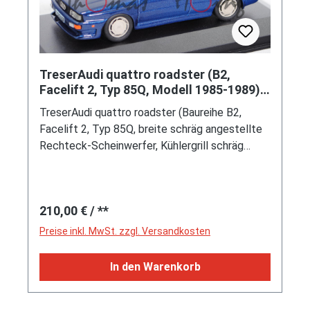
TreserAudi quattro roadster (B2,
Facelift 2, Typ 85Q, Modell 1985-1989),
blaumetallic (vgl. nautic metallic), 1:43
TreserAudi quattro roadster (Baureihe B2,
Facelift 2, Typ 85Q, breite schräg angestellte
Rechteck-Scheinwerfer, Kühlergrill schräg
angestellt, Heckspoiler in Wagenfarbe lackiert,
schwarzes Heckleuchtenband, beheizbare
Heckscheibe mit integriertem quattro-
Regulärer Preis:
210,00 €
/ **
Schriftzug, produzierte Stückzahl beim Original:
39 Fahrzeuge, permanenter Allradantrieb
Preise inkl. MwSt. zzgl. Versandkosten
quattro®, Motor: TreserAudi Spezialmotor
wassergekühlter Fünfzylinder-Reihen-Turbo-
In den Warenkorb
Viertakt-Otto mit 10 Ventilen und 2144 cm³
sowie 250 PS, Motorkennbuchstabe MKB,