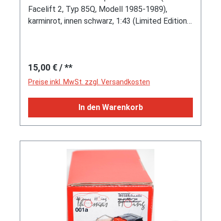
Facelift 2, Typ 85Q, Modell 1985-1989),
karminrot, innen schwarz, 1:43 (Limited Edition
Siku-, Audi- und Oldtimermuseum 50 pcs.)
Regulärer Preis:
15,00 €
/ **
Preise inkl. MwSt. zzgl. Versandkosten
In den Warenkorb