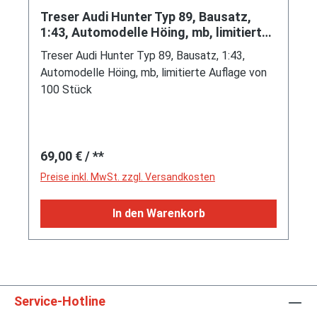
5 x 112 und MICHELIN TRX 250/45 V 415,
Treser Audi Hunter Typ 89, Bausatz,
Automodelle Höing, 1:43, PC-Box
1:43, Automodelle Höing, mb, limitierte
(Handarbeitsmodell, Limited Edition Siku-, Audi-
Auflage von 100 Stück
Treser Audi Hunter Typ 89, Bausatz, 1:43,
und Oldtimermuseum 100 pcs.)
Automodelle Höing, mb, limitierte Auflage von
100 Stück
Regulärer Preis:
69,00 €
/ **
Preise inkl. MwSt. zzgl. Versandkosten
In den Warenkorb
Service-Hotline