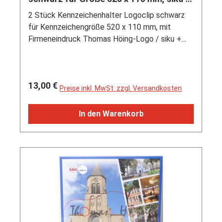
235/55 R 17 103 H rf rollwiderstandsoptimiert
Audi Oldtimermuseum
2 Stück Kennzeichenhalter Logoclip schwarz
und mittiger Radabdeckung), Räder abnehmbar,
für Kennzeichengröße 520 x 110 mm, mit
Zubehör: 3 reinweiße Koffer, SIKU SUPER 1:50,
Firmeneindruck Thomas Höing-Logo / siku +
ca. 1:50, L17mpK (Limited Edition 50 pcs. von
Audi Oldtimermuseum / Te.: 02563 / 205929 /
OC Olaf Claassen Osnabrück) (EAN
www.oldtimermuseum-hoeing.de, Limitierte
4006874021161)
Auflage / Limited Edition
Regulärer Preis:
13,00 €
Preise inkl. MwSt. zzgl. Versandkosten
In den Warenkorb