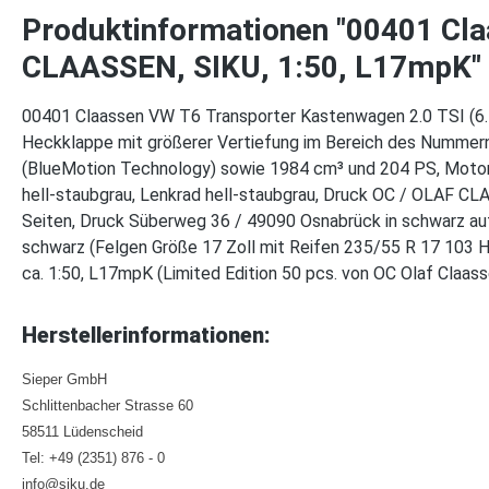
Produktinformationen "00401 Cl
CLAASSEN, SIKU, 1:50, L17mpK"
00401 Claassen VW T6 Transporter Kastenwagen 2.0 TSI (6. G
Heckklappe mit größerer Vertiefung im Bereich des Nummern
(BlueMotion Technology) sowie 1984 cm³ und 204 PS, Moto
hell-staubgrau, Lenkrad hell-staubgrau, Druck OC / OLAF C
Seiten, Druck Süberweg 36 / 49090 Osnabrück in schwarz auf
schwarz (Felgen Größe 17 Zoll mit Reifen 235/55 R 17 103 H
ca. 1:50, L17mpK (Limited Edition 50 pcs. von OC Olaf Cla
Herstellerinformationen:
Sieper GmbH
Schlittenbacher Strasse 60
58511 Lüdenscheid
Tel: +49 (2351) 876 - 0
info@siku.de