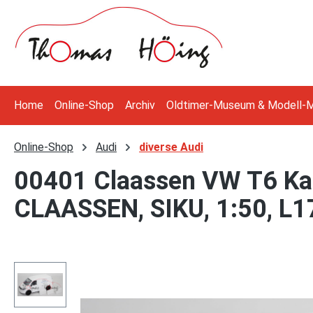
 Hauptinhalt springen
Zur Suche springen
Zur Hauptnavigation springen
Home
Online-Shop
Archiv
Oldtimer-Museum & Modell-
Online-Shop
Audi
diverse Audi
00401 Claassen VW T6 Ka
CLAASSEN, SIKU, 1:50, L
Bildergalerie überspringen