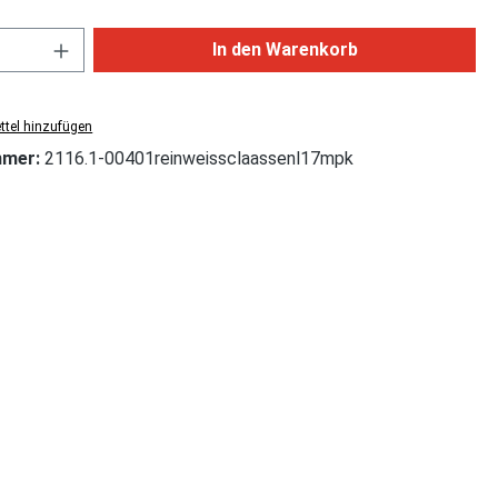
Anzahl: Gib den gewünschten Wert ein od
In den Warenkorb
tel hinzufügen
mmer:
2116.1-00401reinweissclaassenl17mpk