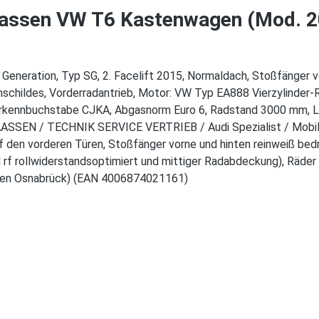
aassen VW T6 Kastenwagen (Mod. 2
eneration, Typ SG, 2. Facelift 2015, Normaldach, Stoßfänger v
schildes, Vorderradantrieb, Motor: VW Typ EA888 Vierzylinder-
rkennbuchstabe CJKA, Abgasnorm Euro 6, Radstand 3000 mm, Lä
LAASSEN / TECHNIK SERVICE VERTRIEB / Audi Spezialist / Mobil 
 den vorderen Türen, Stoßfänger vorne und hinten reinweiß bed
 rf rollwiderstandsoptimiert und mittiger Radabdeckung), Räder
assen Osnabrück) (EAN 4006874021161)