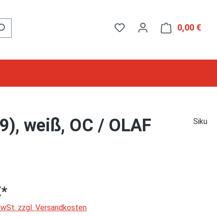
0,00 €
Ware
), weiß, OC / OLAF
Siku
€*
 MwSt. zzgl. Versandkosten