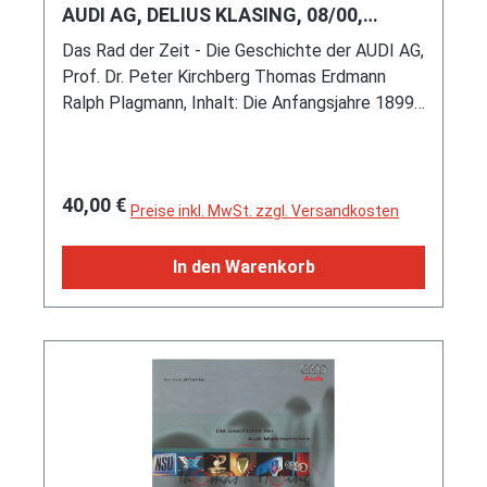
Auflage: 1000 Stück)
AUDI AG, DELIUS KLASING, 08/00,
Auflage für Arbeitsjubiläum
Das Rad der Zeit - Die Geschichte der AUDI AG,
Prof. Dr. Peter Kirchberg Thomas Erdmann
Ralph Plagmann, Inhalt: Die Anfangsjahre 1899-
1918 / Wachstum zwischen Inflation und
Wirtschaftskrise 1919-1932 / Im Zeichen der
vier Ringe 1935-1945 / Von Trümmerbergen
Regulärer Preis:
40,00 €
zum Wirtschaftswunder 1945-1964 / NSU / Die
Preise inkl. MwSt. zzgl. Versandkosten
vier Ringe mit neuem Profil 1965-1984 / Auf
dem Weg zum attraktivsten Europäer auf dem
In den Warenkorb
Weltmarkt 1985-2000, DELIUS KLASING
Verlag, Ausgabe 08/2000 3. Auflage, 312
Seiten, Limitierte Auflage für Arbeitsjubiläum,
ISBN 3-7688-1011-9 (Limited Edition, minimale
Gebrauchsspuren) (EAN 9783768810119)