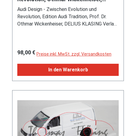
DELIUS KLASING, Auflage 2014
Audi Design - Zwischen Evolution und
Revolution, Edition Audi Tradition, Prof. Dr.
Othmar Wickenheiser, DELIUS KLASING Verlag,
1. Auflage Mai 2014, Band 1 Audi Desing 1965-
2000 auf 316 Seiten, Band 2 Audi Desing 2001-
2013 auf 324 Seiten, Bücher im Schuber, ISBN
Regulärer Preis:
98,00 €
978-3-7688-3751-4 (EAN 9783768837514)
Preise inkl. MwSt. zzgl. Versandkosten
In den Warenkorb