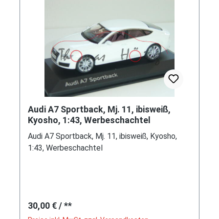
Markenregister / Quellen, DELIUS KLASING
Verlag, 2002 1. Auflage, 160 Seiten, ISBN 3-
7688-1415-7 (EAN 9783768814157)
Audi A7 Sportback, Mj. 11, ibisweiß,
Kyosho, 1:43, Werbeschachtel
Audi A7 Sportback, Mj. 11, ibisweiß, Kyosho,
1:43, Werbeschachtel
Regulärer Preis:
30,00 €
/ **