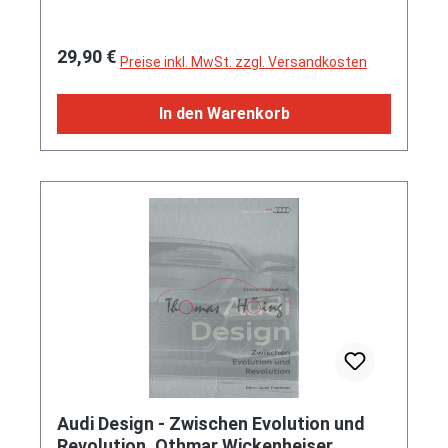
(EAN 9783613043145)
Regulärer Preis:
29,90 €
Preise inkl. MwSt. zzgl. Versandkosten
In den Warenkorb
Audi Design - Zwischen Evolution und
Revolution, Othmar Wickenheiser,