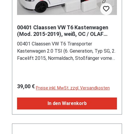
00401 Claassen VW T6 Kastenwagen
(Mod. 2015-2019), weiß, OC / OLAF
CLAASSEN, SIKU, 1:50, L17mpK
00401 Claassen VW T6 Transporter
Kastenwagen 2.0 TSI (6. Generation, Typ SG, 2.
Facelift 2015, Normaldach, Stoßfänger vorne
mit Lüftungsgitter über die gesamte
Fahrzeugbreite, Heckklappe mit größerer
Vertiefung im Bereich des Nummernschildes,
Regulärer Preis:
39,00 €
Vorderradantrieb, Motor: VW Typ EA888
Preise inkl. MwSt. zzgl. Versandkosten
Vierzylinder-Reihen-Turbo-Viertakt-Otto mit
Direkteinspritzung und BMT (BlueMotion
In den Warenkorb
Technology) sowie 1984 cm³ und 204 PS,
Motorkennbuchstabe CJKA, Abgasnorm Euro 6,
Radstand 3000 mm, Länge ohne AHK 4904 mm,
Modell 2015-2019), reinweiß, innen hell-