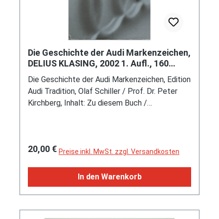
Die Geschichte der Audi Markenzeichen,
DELIUS KLASING, 2002 1. Aufl., 160
Seiten, ISBN 3-7688-1415-7
Die Geschichte der Audi Markenzeichen, Edition
Audi Tradition, Olaf Schiller / Prof. Dr. Peter
Kirchberg, Inhalt: Zu diesem Buch /
Markenzeichen - täglich und überall / Ein
Kapitel Wappenkunde / Die Geschichte der
Markenzeichen / Eine Sache für sich: Die
Regulärer Preis:
20,00 €
Kühlerfigur / Die Marke Horch / Die Marke Audi
Preise inkl. MwSt. zzgl. Versandkosten
/ Die Marke DKW / Die Marke Wanderer / Die
Auto Union und die Vier Ringe / Die Auto Union
In den Warenkorb
nach 1945 / Die Auferstehung der Marke Audi /
Die Fusion / Die AUDI AG und ihre Marke / Die
Marken bleiben unsere Begleiter / Das