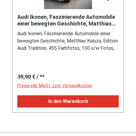
Audi Ikonen, Faszinierende Automobile
einer bewegten Geschichte, Matthias
Kaluza, Edition Audi Tradi
Audi Ikonen, Faszinierende Automobile einer
bewegten Geschichte, Matthias Kaluza, Edition
Audi Tradition, 455 Farbfotos, 130 s/w Fotos,
14 farbige Abbildungen, 26 s/w Abbildungen,
DELIUS KLASING Verlag, 2012 1. Auflage, 408
Seiten, ISBN 978-3-7688-3512-1
Regulärer Preis:
39,90 €
/ **
Preise inkl. MwSt. zzgl. Versandkosten
In den Warenkorb