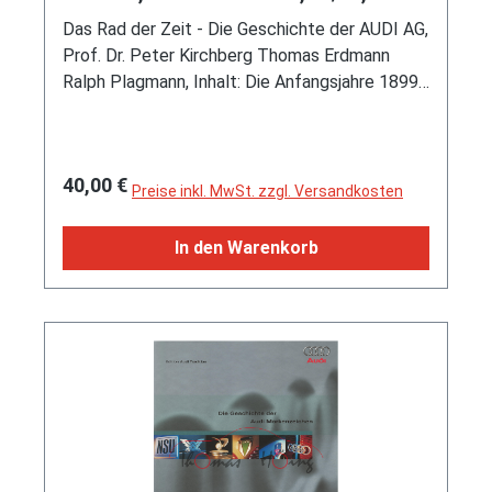
Auflage für Arbeitsjubiläum
Das Rad der Zeit - Die Geschichte der AUDI AG,
Prof. Dr. Peter Kirchberg Thomas Erdmann
Ralph Plagmann, Inhalt: Die Anfangsjahre 1899-
1918 / Wachstum zwischen Inflation und
Wirtschaftskrise 1919-1932 / Im Zeichen der
vier Ringe 1935-1945 / Von Trümmerbergen
Regulärer Preis:
40,00 €
zum Wirtschaftswunder 1945-1964 / NSU / Die
Preise inkl. MwSt. zzgl. Versandkosten
vier Ringe mit neuem Profil 1965-1984 / Auf
dem Weg zum attraktivsten Europäer auf dem
In den Warenkorb
Weltmarkt 1985-2000, DELIUS KLASING
Verlag, Ausgabe 08/2000 3. Auflage, 312
Seiten, Limitierte Auflage für Arbeitsjubiläum,
ISBN 3-7688-1011-9 (Limited Edition, minimale
Gebrauchsspuren) (EAN 9783768810119)