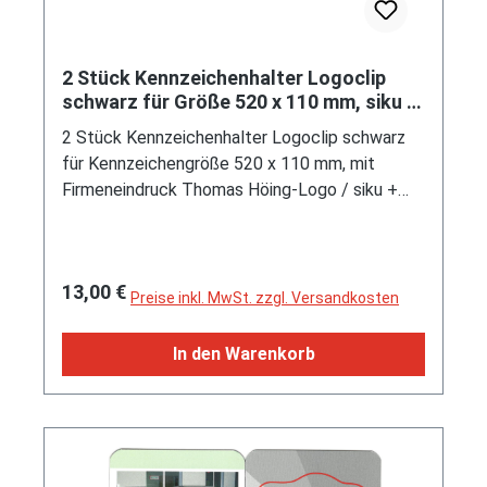
schwarz auf den vorderen Türen, Stoßfänger
vorne und hinten reinweiß bedruckt, Druck
Rückleuchten in rot, Chassis schwarz, LKW48
2 Stück Kennzeichenhalter Logoclip
schwarz (Felgen Größe 17 Zoll mit Reifen
schwarz für Größe 520 x 110 mm, siku +
235/55 R 17 103 H rf rollwiderstandsoptimiert
Audi Oldtimermuseum
2 Stück Kennzeichenhalter Logoclip schwarz
und mittiger Radabdeckung), Räder abnehmbar,
für Kennzeichengröße 520 x 110 mm, mit
Zubehör: 3 reinweiße Koffer, SIKU SUPER 1:50,
Firmeneindruck Thomas Höing-Logo / siku +
ca. 1:50, L17mpK (Limited Edition 50 pcs. von
Audi Oldtimermuseum / Te.: 02563 / 205929 /
OC Olaf Claassen Osnabrück) (EAN
www.oldtimermuseum-hoeing.de, Limitierte
4006874021161)
Auflage / Limited Edition
Regulärer Preis:
13,00 €
Preise inkl. MwSt. zzgl. Versandkosten
In den Warenkorb