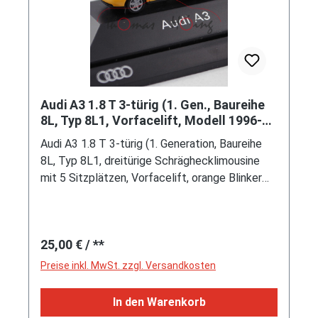
Nabendeckel / Radzierkappe (Teilenummer
4B0 601 170 A, Farbcode LT7 schwarz matt)
und Reifen 235/35 ZR 19 91Y vorne sowie
225/35 ZR 19 88Y hinten, Herpa, 1:87, mb (EAN
4013150354967)
Audi A3 1.8 T 3-türig (1. Gen., Baureihe
8L, Typ 8L1, Vorfacelift, Modell 1996-
2000), hell-goldgelb, Rietze, 1:87, PC-
Audi A3 1.8 T 3-türig (1. Generation, Baureihe
Box Werbebox
8L, Typ 8L1, dreitürige Schräghecklimousine
mit 5 Sitzplätzen, Vorfacelift, orange Blinker
vorne und an den vorderen Kotflügeln, nur
Rückfahrscheinwerfer unter Weißglas,
Frontantrieb, Motor: VW Typ EA113
Regulärer Preis:
25,00 €
/ **
wassergekühlter Vierzylinder-Reihen-Viertakt-
Turbo-Otto mit Multi-Point-Einspritzung und
Preise inkl. MwSt. zzgl. Versandkosten
zwei obenliegende Nockenwellen (DOHC =
Double Overhead Camshaft) sowie 5 Ventilen
In den Warenkorb
pro Zylinder und Ladeluftkühler sowie 1781