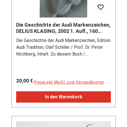
Die Geschichte der Audi Markenzeichen,
DELIUS KLASING, 2002 1. Aufl., 160
Seiten, ISBN 3-7688-1415-7
Die Geschichte der Audi Markenzeichen, Edition
Audi Tradition, Olaf Schiller / Prof. Dr. Peter
Kirchberg, Inhalt: Zu diesem Buch /
Markenzeichen - täglich und überall / Ein
Kapitel Wappenkunde / Die Geschichte der
Markenzeichen / Eine Sache für sich: Die
Regulärer Preis:
20,00 €
Kühlerfigur / Die Marke Horch / Die Marke Audi
Preise inkl. MwSt. zzgl. Versandkosten
/ Die Marke DKW / Die Marke Wanderer / Die
Auto Union und die Vier Ringe / Die Auto Union
In den Warenkorb
nach 1945 / Die Auferstehung der Marke Audi /
Die Fusion / Die AUDI AG und ihre Marke / Die
Marken bleiben unsere Begleiter / Das
Markenregister / Quellen, DELIUS KLASING