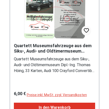
Quartett Museumsfahrzeuge aus dem
Siku-, Audi- und Oldtimermuseum
Thomas Höing, 33 Karten, mb
Quartett Museumsfahrzeuge aus dem Siku-,
Audi- und Oldtimermuseum Dipl.-Ing. Thomas
Höing, 33 Karten, Audi 100 Crayford Convertible
/ Audi 100 CD 5E Family Bischofberger / Audi
100 Typ 44 Family Bischofberger Hochdach /
Audi Cabriolet 2.0E / TreserAudi quattro
Regulärer Preis:
6,00 €
roadster / TreserAudi hunter Typ 85 /
Preise inkl. MwSt. zzgl. Versandkosten
TreserAudi Super 5000 / TreserAudi hunter Typ
89 / Audi 100 Avant 2.3 E quattro Feuerwehr /
In den Warenkorb