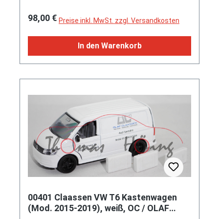
2013 auf 324 Seiten, Bücher im Schuber, ISBN
Regulärer Preis:
98,00 €
978-3-7688-3751-4 (EAN 9783768837514)
Preise inkl. MwSt. zzgl. Versandkosten
In den Warenkorb
00401 Claassen VW T6 Kastenwagen
(Mod. 2015-2019), weiß, OC / OLAF
CLAASSEN, SIKU, 1:50, L17mpK