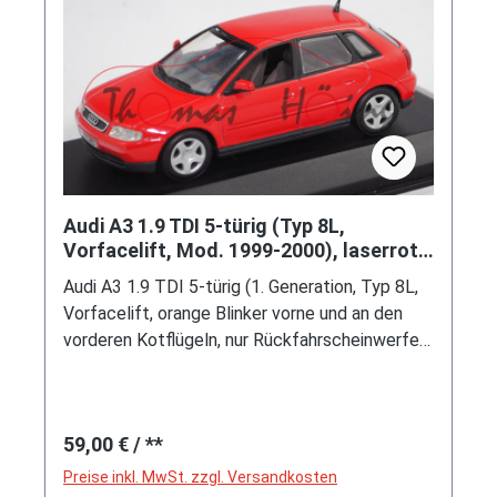
Verlag, 2002 1. Auflage, 160 Seiten, ISBN 3-
7688-1415-7 (EAN 9783768814157)
Audi A3 1.9 TDI 5-türig (Typ 8L,
Vorfacelift, Mod. 1999-2000), laserrot,
Minichamps, 1:43, Werbebox
Audi A3 1.9 TDI 5-türig (1. Generation, Typ 8L,
Vorfacelift, orange Blinker vorne und an den
vorderen Kotflügeln, nur Rückfahrscheinwerfer
unter Weißglas, Motor: Vierzylinder-Reihen-
Turbo-Viertakt-Diesel mit Ladeluftkühler und
Direkteinspritzung sowie 1896 cm³ und 110 PS,
Regulärer Preis:
59,00 €
/ **
Vorderradantrieb, Radstand 2513 mm, Länge
4152 mm, Modell 1999-2000), laserrot
Preise inkl. MwSt. zzgl. Versandkosten