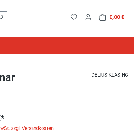
0,00 €
Ware
mar
DELIUS KLASING
€*
 MwSt. zzgl. Versandkosten