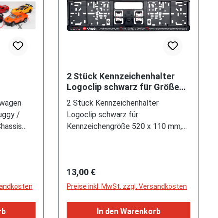
2 Stück Kennzeichenhalter
Logoclip schwarz für Größe
Limited
520 x 110 mm, siku + Audi
twagen
2 Stück Kennzeichenhalter
ITION)
Oldtimermuseum
uggy /
Logoclip schwarz für
hassis
Kennzeichengröße 520 x 110 mm,
 GFK-
mit Firmeneindruck Thomas Höing-
utohaus
Logo / siku + Audi Oldtimermuseum
 Deich 99
/ Te.: 02563 / 205929 /
Regulärer Preis:
13,00 €
1983) bzw.
www.oldtimermuseum-hoeing.de,
isela Kühn
Limitierte Auflage / Limited Edition
rsandkosten
Preise inkl. MwSt. zzgl. Versandkosten
0 Hamburg
irmierung
rb
In den Warenkorb