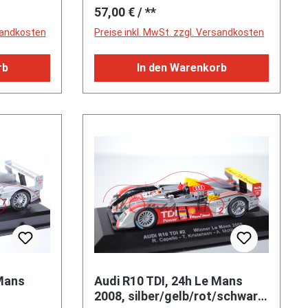
Regulärer Preis:
57,00 €
/ **
er
28c (EAN
fen
rsandkosten
Preise inkl. MwSt. zzgl. Versandkosten
55;
oupé (7.
rb
In den Warenkorb
TK Track
it
plitter
roßem
 Motor:
inder-V-
o mit
zung
d
le (OHC =
e 2
 Mans
Audi R10 TDI, 24h Le Mans
6162 cm³
2008, silber/gelb/rot/schwarz,