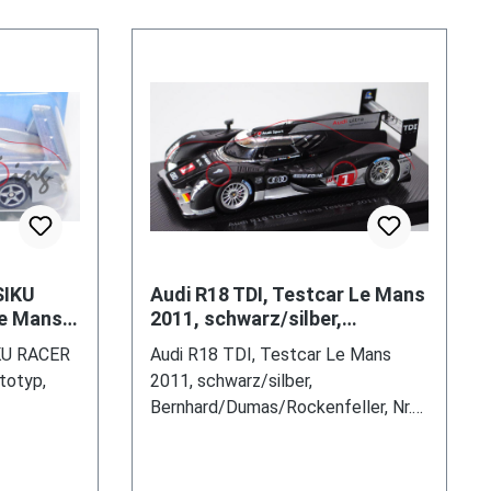
10) (vgl.
l: kein
alrot,
45:27,854
arz,
e 3:39,235
rt UK,
bedruckt,
hell
nion /
er (Dodge
r / Canon
te
iedete
-Speichen-
3,5 x 18
r® =
n mit
röße 10 J
33/65-18
SIKU
Audi R18 TDI, Testcar Le Mans
s 6 x
n, IXO
Le Mans
2011, schwarz/silber,
90866AA)
EL CARS
0-2005),
Bernhard/Dumas/Rockenfeller
ndeckel
IKU RACER
Audi R18 TDI, Testcar Le Mans
, Nr. 1, 1:43, Minima
 PC-Box
AA) sowie
totyp,
2011, schwarz/silber,
 zum
 bzw.
Bernhard/Dumas/Rockenfeller, Nr.
chachtel
 71,1 mit
schwarz,
1, 1:43, Minimax (Spark),
lenummer
PORT1 und
Werbeschachtel
rkappe /
silbergrau,