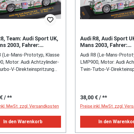
le Gebrauchsspuren) (EAN
21 Zoll mit Reifen Michel
KLASING Verlag, 2002 1. 
68810119)
Cup2 325/30 R21), ca. 1:
160 Seiten, ISBN 3-7688
Viper SRT10 Coupé (4. Ge
(EAN 9783768814157)
Typ ZB, Phase II, SRT = 
Racing Technology, zweit
Sportwagen als Coupé mi
R8, Team: Audi Sport UK,
Audi R8, Audi Sport U
Sitzplätzen, große Luft-
ns 2003, Fahrer:
Mans 2003, Fahrer:
iela/McCarty, Nr. 10,
Einlasshutze mittig auf d
Salo/Biela/McCarty, N
8 (Le-Mans-Prototyp, Klasse
Audi R8 (Le-Mans-Protot
1:43, PC-Box
IXO, Box (nicht origina
Motorhaube, Motorhaube 
, Motor: Audi Achtzylinder-
LMP900, Motor: Audi Acht
großen Belüftungslamelle
urbo-V-Direkteinspritzung
Twin-Turbo-V-Direkteinsp
und links, Hinterradantrie
to mit 3600 cm³ und 550 PS,
FSI-Otto mit 3600 cm³ u
Chrysler Dodge wasserge
o sequenzielles 6-Gang-
Ricardo sequenzielles 6-
Zehnzylinder-V-Viertakt-
etriebe, Radstand 2740 mm,
Sportgetriebe, Radstand
Mehrpunkteinspritzung un
rer Preis:
Regulärer Preis:
 €
/ **
38,00 €
/ **
4640 mm), silber/hell-
Länge 4640 mm), silber/he
untenliegenden Nockenwe
ün, Sitze schwarz, Lenkrad
moosgrün, Sitze schwarz,
inkl. MwSt. zzgl. Versandkosten
Preise inkl. MwSt. zzgl. Ve
OHV-Ventilsteuerung (O
z, 71. 24h-Rennen von Le
schwarz, 71. 24h-Rennen 
overhead valves) und 2 Ve
m 14. bis 15. Juni 2003,
Mans vom 14. bis 15. Juni
In den Warenkorb
In den Warenko
Zylinder sowie 8382 cm³
enlänge 13,629 km, Fahrer:
Streckenlänge 13,629 km,
PS, Radstand 2510 mm, 
lo / Frank Biela / Perry
Mika Salo / Frank Biela / 