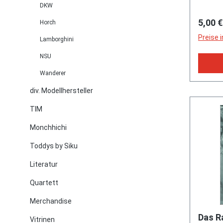
schwar
DKW
von Da
Größe 
Regulä
5,00 €
Horch
Audi S
17 103
LMP1, 
Preise 
Lamborghini
rollwi
wasser
mittig
NSU
Twin-T
abnehm
Bosch 
Wanderer
Koffer,
Einspri
L17mpK
div. Modellhersteller
Direkte
von OC
Stratif
TIM
(EAN 
Benzind
Monchhichi
2005) 
Nocken
Toddys by Siku
Overhe
Literatur
Zylinde
Zylind
Quartett
PS (20
Merchandise
(2003-
2005) 
Das Ra
Vitrinen