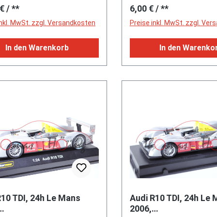
rer Preis:
Regulärer Preis:
 €
/ **
6,00 €
/ **
Nabendeckel (Teilenumm
SIKU SUPER, ca. 1:55, P
0TW94XZAAA) sowie Rei
4006874008636)
inkl. MwSt. zzgl. Versandkosten
Preise inkl. MwSt. zzgl. Ve
345/30 ZR 19 98Z), ca. 1:
Chevrolet Corvette ZR1 C
In den Warenkorb
In den Warenko
Generation, Typ C7 mit Z
Performance Package, m
Carbonanbauteilen, Fronts
mit Carbon-Enden, mit g
verstellbaren Heckflügel,
Chevrolet Typ 6.2L LT5
supercharged V8 Achtzyl
Kompressor-Viertakt-Ott
dualer Kraftstoffeinsprit
(Direkteinspritzung und
Saugrohreinspritzung) un
obenliegender Nockenwel
Overhead Camshaft) sowi
R10 TDI, 24h Le Mans
Audi R10 TDI, 24h Le
Ventile pro Zylinder und 
2006,