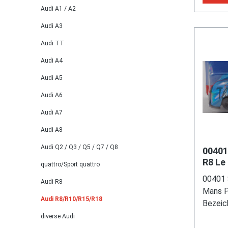
Reihen
Audi A1 / A2
Direkt
(BlueM
Audi A3
1984 c
Audi TT
Motork
Audi A4
Abgasn
mm, Lä
Audi A5
Modell
Audi A6
hell-st
staubg
Audi A7
CLAASSE
Audi A8
VERTRI
Audi Q2 / Q3 / Q5 / Q7 / Q8
0176.9
00401
silber/
R8 Le
quattro/Sport quattro
den Se
00-05)
00401 
Audi R8
1:55,
49090 
Mans P
den vo
Audi R8/R10/R15/R18
Bezeic
vorne u
Rennwa
diverse Audi
Druck R
Entwic