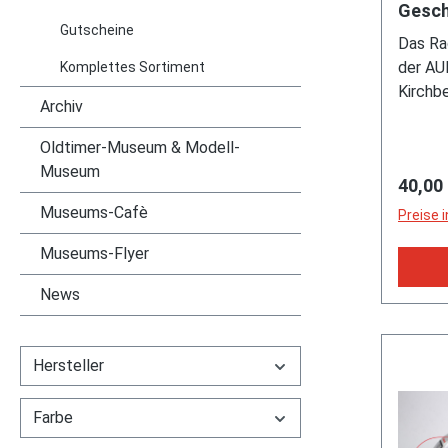
Americ
Gesch
Gutscheine
Radsta
DELIU
Das Ra
Aufla
mm, Mo
der AUD
Komplettes Sortiment
miami b
Kirchb
signalr
Archiv
Plagman
auf de
1899-1
Oldtimer-Museum & Modell-
mit An
Inflati
Museum
(O.Z. 
Regulä
40,00
1932 / 
Magnes
1935-1
Museums-Cafè
Preise 
x 18 m
zum Wi
33/65-
Museums-Flyer
/ NSU 
18 mit
Profil
News
36/71-
zum at
18 (20
dem We
1:55, 
KLASIN
Hersteller
40068
3. Aufl
Auflage
Farbe
7688-1