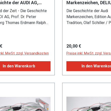
an Le Mans Series 2005),
1000 S Coupé / DKW Juni
ichte der AUDI AG,
Markenzeichen, DELI
Autotecnica Motori S.N.C.
nd 2730 mm, Länge 4650
S KLASING, 08/00,
Luxe / DKW Munga 6 mit
KLASING, 2002 1. Aufl
d der Zeit - Die Geschichte
Delfino G. & C. Via Bernardi
Die Geschichte der Audi
ge für Arbeitsjubiläum
Seiten, ISBN 3-7688-
dell 2000-2005), dunkel-
Pritsche / NSU Ro 80 / A
I AG, Prof. Dr. Peter
26041 Agoiolo Cremona a
Markenzeichen, Edition A
lue, innen signalrot, Lenkrad
Picasso Stretchlimousine
erg Thomas Erdmann Ralph
Ferrari F12 wassergekühl
Tradition, Olaf Schiller / P
ot, Druck 1 in rubinrot vorne
electric, DCM Druck Cent
n, Inhalt: Die Anfangsjahre
Zwölfzylinder-V-Viertakt
Peter Kirchberg, Inhalt: 
r Nase, Bpr. SIKURACER und
Meckenheim GmbH, Klarsi
918 / Wachstum zwischen
Saugrohreinspritzung un
Buch / Markenzeichen - t
triebsstrang, B27 schwarz
Auflage, limitierte Auflag
on und Wirtschaftskrise 1919-
Ventilsteuerung (Double
überall / Ein Kapitel Wap
geschmiedete
Stück)
rer Preis:
Regulärer Preis:
 €
20,00 €
Im Zeichen der vier Ringe
Camshaft) sowie 6300 c
Die Geschichte der Mark
iumfelgen vorne Größe 13,5
945 / Von Trümmerbergen
PS, Radstand 2700 mm, 
/ Eine Sache für sich: Die 
inkl. MwSt. zzgl. Versandkosten
Preise inkl. MwSt. zzgl. Ve
it MICHELIN Radial Reifen
rtschaftswunder 1945-1964
5066 mm, Modell 2017-) (
/ Die Marke Horch / Die 
18 bzw. hinten Größe 114,5 x
/ Die vier Ringe mit neuem
1. Ausführung),
/ Die Marke DKW / Die M
In den Warenkorb
In den Warenko
 MICHELIN Radial Reifen
 1965-1984 / Auf dem Weg
verkehrsblaumetallic, inn
Wanderer / Die Auto Unio
18 (2000-2001) bzw 37/71-
traktivsten Europäer auf
signalrot, Lenkrad signalr
Vier Ringe / Die Auto Uni
02-2005)), SIKU SUPER, ca.
ltmarkt 1985-2000, DELIUS
geschlossen ockergelb
1945 / Die Auferstehung
P29eoN (Limited Edition) (EAN
G Verlag, Ausgabe 08/2000
(geschmiedete BBS
Audi / Die Fusion / Die A
74408634)
age, 312 Seiten, Limitierte
Aluminiumfelgen Größe 20
ihre Marke / Die Marken b
 für Arbeitsjubiläum, ISBN 3-
vorne mit Reifen Michelin
unsere Begleiter / Das
011-9 (Limited Edition,
Cup2 265/35 R20 und hin
Markenregister / Quellen