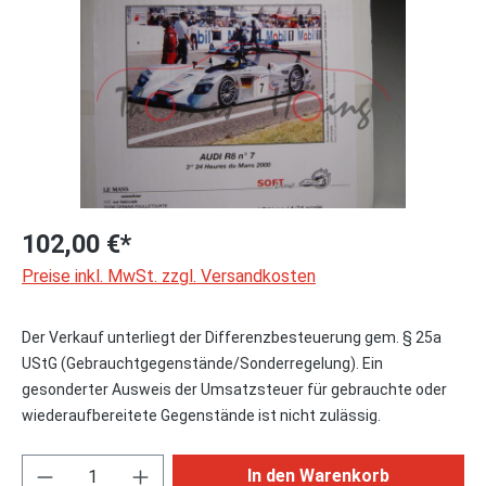
102,00 €*
Preise inkl. MwSt. zzgl. Versandkosten
Der Verkauf unterliegt der Differenzbesteuerung gem. § 25a
UStG (Gebrauchtgegenstände/Sonderregelung). Ein
gesonderter Ausweis der Umsatzsteuer für gebrauchte oder
wiederaufbereitete Gegenstände ist nicht zulässig.
Produkt Anzahl: Gib den gewünschten Wert ei
In den Warenkorb