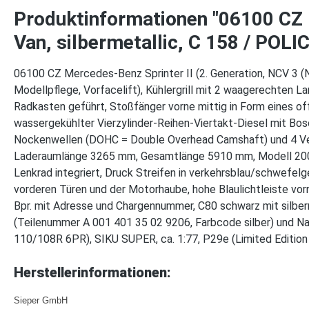
Produktinformationen "06100 CZ 
Van, silbermetallic, C 158 / POLIC
06100 CZ Mercedes-Benz Sprinter II (2. Generation, NCV 3 
Modellpflege, Vorfacelift), Kühlergrill mit 2 waagerechten La
Radkasten geführt, Stoßfänger vorne mittig in Form eines 
wassergekühlter Vierzylinder-Reihen-Viertakt-Diesel mit Bo
Nockenwellen (DOHC = Double Overhead Camshaft) und 4 Ven
Laderaumlänge 3265 mm, Gesamtlänge 5910 mm, Modell 2006-2
Lenkrad integriert, Druck Streifen in verkehrsblau/schwefel
vorderen Türen und der Motorhaube, hohe Blaulichtleiste vor
Bpr. mit Adresse und Chargennummer, C80 schwarz mit silbe
(Teilenummer A 001 401 35 02 9206, Farbcode silber) und 
110/108R 6PR), SIKU SUPER, ca. 1:77, P29e (Limited Edi
Herstellerinformationen:
Sieper GmbH