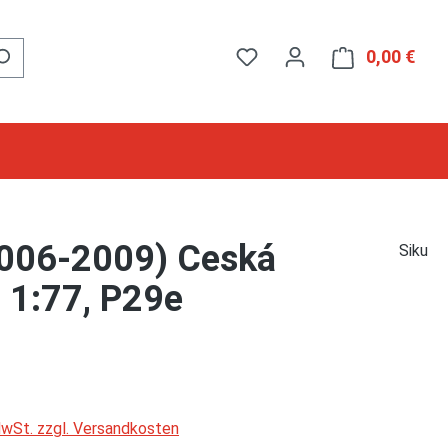
0,00 €
Ware
2006-2009) Ceská
Siku
, 1:77, P29e
 MwSt. zzgl. Versandkosten