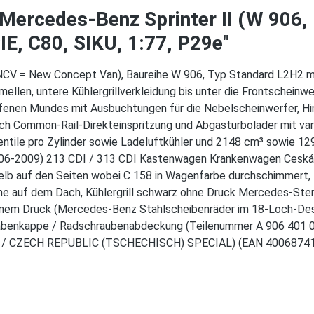
Mercedes-Benz Sprinter II (W 906,
IE, C80, SIKU, 1:77, P29e"
(NCV = New Concept Van), Baureihe W 906, Typ Standard L2H2 
mellen, untere Kühlergrillverkleidung bis unter die Frontscheinw
offenen Mundes mit Ausbuchtungen für die Nebelscheinwerfer, 
sch Common-Rail-Direkteinspritzung und Abgasturbolader mit va
tile pro Zylinder sowie Ladeluftkühler und 2148 cm³ sowie 1
009) 213 CDI / 313 CDI Kastenwagen Krankenwagen Ceská Polici
gelb auf den Seiten wobei C 158 in Wagenfarbe durchschimmert, 
ne auf dem Dach, Kühlergrill schwarz ohne Druck Mercedes-Stern
rnem Druck (Mercedes-Benz Stahlscheibenräder im 18-Loch-Desi
Nabenkappe / Radschraubenabdeckung (Teilenummer A 906 401 00
tion / CZECH REPUBLIC (TSCHECHISCH) SPECIAL) (EAN 4006874