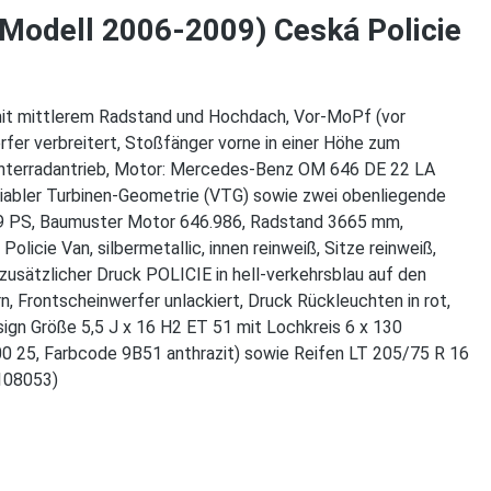
 Modell 2006-2009) Ceská Policie
mit mittlerem Radstand und Hochdach, Vor-MoPf (vor
erfer verbreitert, Stoßfänger vorne in einer Höhe zum
Hinterradantrieb, Motor: Mercedes-Benz OM 646 DE 22 LA
riabler Turbinen-Geometrie (VTG) sowie zwei obenliegende
29 PS, Baumuster Motor 646.986, Radstand 3665 mm,
e Van, silbermetallic, innen reinweiß, Sitze reinweiß,
zusätzlicher Druck POLICIE in hell-verkehrsblau auf den
, Frontscheinwerfer unlackiert, Druck Rückleuchten in rot,
gn Größe 5,5 J x 16 H2 ET 51 mit Lochkreis 6 x 130
 25, Farbcode 9B51 anthrazit) sowie Reifen LT 205/75 R 16
108053)