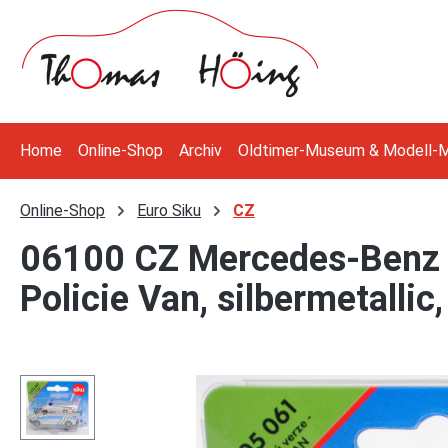
 Hauptinhalt springen
Zur Suche springen
Zur Hauptnavigation springen
Home
Online-Shop
Archiv
Oldtimer-Museum & Modell-
Online-Shop
Euro Siku
CZ
06100 CZ Mercedes-Benz S
Policie Van, silbermetallic
Bildergalerie überspringen