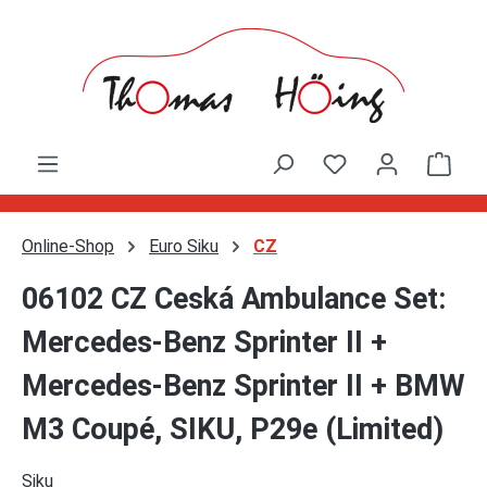
Zum Hauptinhalt springen
Ware
Online-Shop
Euro Siku
CZ
06102 CZ Ceská Ambulance Set:
Mercedes-Benz Sprinter II +
Mercedes-Benz Sprinter II + BMW
M3 Coupé, SIKU, P29e (Limited)
Siku