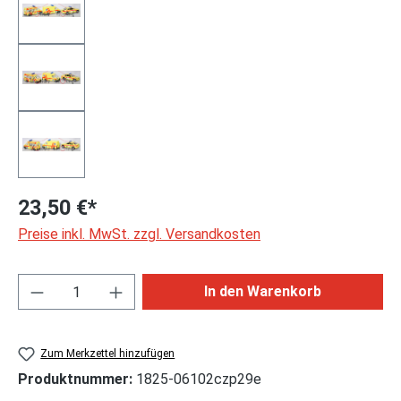
23,50 €*
Preise inkl. MwSt. zzgl. Versandkosten
Produkt Anzahl: Gib den gewünschten Wert ei
In den Warenkorb
Zum Merkzettel hinzufügen
Produktnummer:
1825-06102czp29e