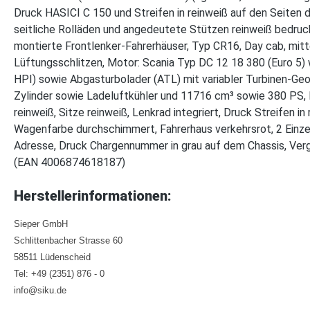
Druck HASICI C 150 und Streifen in reinweiß auf den Seiten d
seitliche Rolläden und angedeutete Stützen reinweiß bedruckt
montierte Frontlenker-Fahrerhäuser, Typ CR16, Day cab, mitte
Lüftungsschlitzen, Motor: Scania Typ DC 12 18 380 (Euro 5)
HPI) sowie Abgasturbolader (ATL) mit variabler Turbinen-Ge
Zylinder sowie Ladeluftkühler und 11716 cm³ sowie 380 PS, M
reinweiß, Sitze reinweiß, Lenkrad integriert, Druck Streifen 
Wagenfarbe durchschimmert, Fahrerhaus verkehrsrot, 2 Einzelb
Adresse, Druck Chargennummer in grau auf dem Chassis, Ve
(EAN 4006874618187)
Herstellerinformationen:
Sieper GmbH
Schlittenbacher Strasse 60
58511 Lüdenscheid
Tel: +49 (2351) 876 - 0
info@siku.de