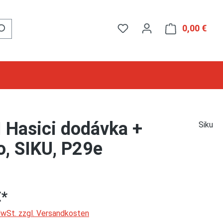
0,00 €
Ware
 Hasici dodávka +
Siku
o, SIKU, P29e
€*
 MwSt. zzgl. Versandkosten