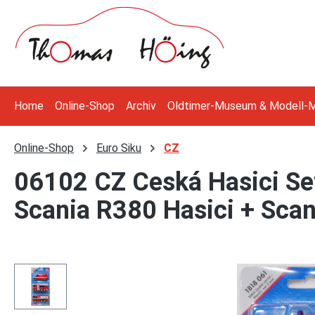
 Hauptinhalt springen
Zur Suche springen
Zur Hauptnavigation springen
Home
Online-Shop
Archiv
Oldtimer-Museum & Modell-
Online-Shop
Euro Siku
CZ
06102 CZ Ceská Hasici Set
Scania R380 Hasici + Scan
Bildergalerie überspringen