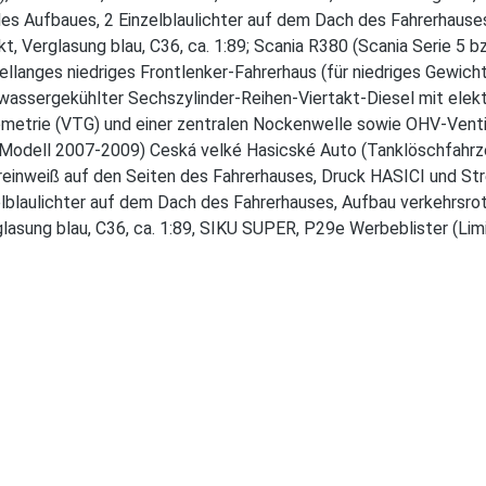
es Aufbaues, 2 Einzelblaulichter auf dem Dach des Fahrerhauses,
, Verglasung blau, C36, ca. 1:89; Scania R380 (Scania Serie 5 bz
llanges niedriges Frontlenker-Fahrerhaus (für niedriges Gewicht
 wassergekühlter Sechszylinder-Reihen-Viertakt-Diesel mit elek
ometrie (VTG) und einer zentralen Nockenwelle sowie OHV-Ventil
odell 2007-2009) Ceská velké Hasicské Auto (Tanklöschfahrzeug
in reinweiß auf den Seiten des Fahrerhauses, Druck HASICI und St
laulichter auf dem Dach des Fahrerhauses, Aufbau verkehrsrot, R
rglasung blau, C36, ca. 1:89, SIKU SUPER, P29e Werbeblister 