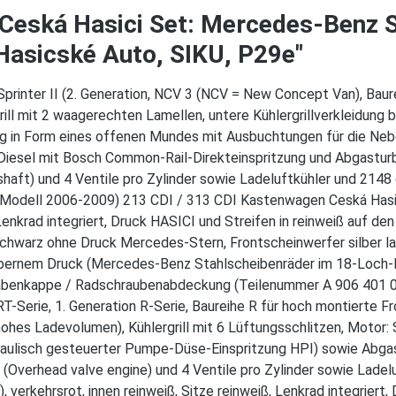
eská Hasici Set: Mercedes-Benz Sp
Hasicské Auto, SIKU, P29e"
rinter II (2. Generation, NCV 3 (NCV = New Concept Van), Bau
ill mit 2 waagerechten Lamellen, untere Kühlergrillverkleidung b
tig in Form eines offenen Mundes mit Ausbuchtungen für die Ne
Diesel mit Bosch Common-Rail-Direkteinspritzung und Abgasturb
ft) und 4 Ventile pro Zylinder sowie Ladeluftkühler und 214
odell 2006-2009) 213 CDI / 313 CDI Kastenwagen Ceská Hasic
ß, Lenkrad integriert, Druck HASICI und Streifen in reinweiß auf
schwarz ohne Druck Mercedes-Stern, Frontscheinwerfer silber lac
lbernem Druck (Mercedes-Benz Stahlscheibenräder im 18-Loch-D
Nabenkappe / Radschraubenabdeckung (Teilenummer A 906 401 00
T-Serie, 1. Generation R-Serie, Baureihe R für hoch montierte F
 hohes Ladevolumen), Kühlergrill mit 6 Lüftungsschlitzen, Motor
draulisch gesteuerter Pumpe-Düse-Einspritzung HPI) sowie Abgas
(Overhead valve engine) und 4 Ventile pro Zylinder sowie Lad
, verkehrsrot, innen reinweiß, Sitze reinweiß, Lenkrad integriert