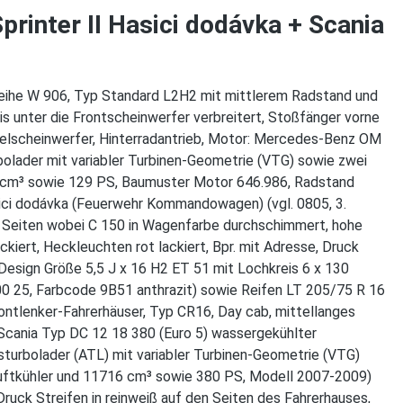
rinter II Hasici dodávka + Scania
reihe W 906, Typ Standard L2H2 mit mittlerem Radstand und
is unter die Frontscheinwerfer verbreitert, Stoßfänger vorne
belscheinwerfer, Hinterradantrieb, Motor: Mercedes-Benz OM
olader mit variabler Turbinen-Geometrie (VTG) sowie zwei
8 cm³ sowie 129 PS, Baumuster Motor 646.986, Radstand
i dodávka (Feuerwehr Kommandowagen) (vgl. 0805, 3.
 den Seiten wobei C 150 in Wagenfarbe durchschimmert, hohe
kiert, Heckleuchten rot lackiert, Bpr. mit Adresse, Druck
esign Größe 5,5 J x 16 H2 ET 51 mit Lochkreis 6 x 130
 25, Farbcode 9B51 anthrazit) sowie Reifen LT 205/75 R 16
rontlenker-Fahrerhäuser, Typ CR16, Day cab, mittellanges
: Scania Typ DC 12 18 380 (Euro 5) wassergekühlter
turbolader (ATL) mit variabler Turbinen-Geometrie (VTG)
eluftkühler und 11716 cm³ sowie 380 PS, Modell 2007-2009)
, Druck Streifen in reinweiß auf den Seiten des Fahrerhauses,