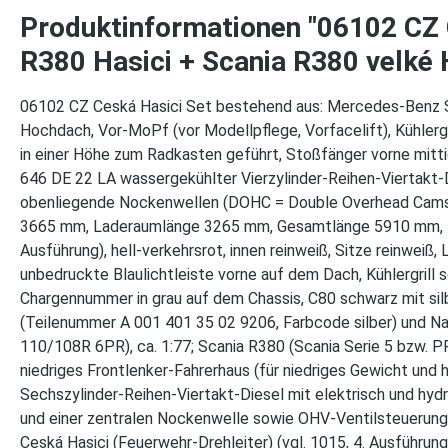
Produktinformationen "06102 CZ C
R380 Hasici + Scania R380 velké 
06102 CZ Ceská Hasici Set bestehend aus: Mercedes-Benz Sp
Hochdach, Vor-MoPf (vor Modellpflege, Vorfacelift), Kühlergr
in einer Höhe zum Radkasten geführt, Stoßfänger vorne mit
646 DE 22 LA wassergekühlter Vierzylinder-Reihen-Viertakt-
obenliegende Nockenwellen (DOHC = Double Overhead Camsha
3665 mm, Laderaumlänge 3265 mm, Gesamtlänge 5910 mm, M
Ausführung), hell-verkehrsrot, innen reinweiß, Sitze reinwei
unbedruckte Blaulichtleiste vorne auf dem Dach, Kühlergrill 
Chargennummer in grau auf dem Chassis, C80 schwarz mit si
(Teilenummer A 001 401 35 02 9206, Farbcode silber) und 
110/108R 6PR), ca. 1:77; Scania R380 (Scania Serie 5 bzw. PR
niedriges Frontlenker-Fahrerhaus (für niedriges Gewicht und
Sechszylinder-Reihen-Viertakt-Diesel mit elektrisch und hy
und einer zentralen Nockenwelle sowie OHV-Ventilsteuerung 
Ceská Hasici (Feuerwehr-Drehleiter) (vgl. 1015, 4. Ausführung)