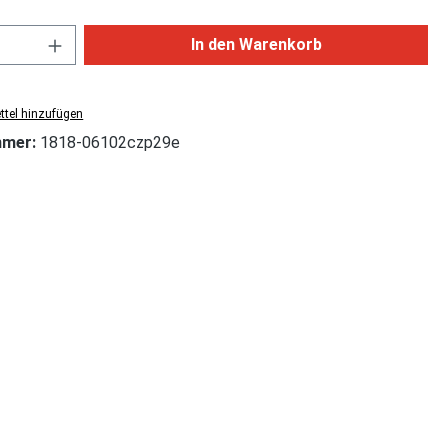
Anzahl: Gib den gewünschten Wert ein od
In den Warenkorb
tel hinzufügen
mmer:
1818-06102czp29e