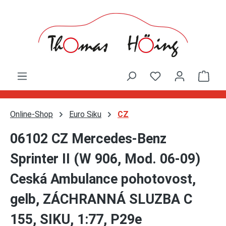
Zum Hauptinhalt springen
Ware
Online-Shop
Euro Siku
CZ
06102 CZ Mercedes-Benz
Sprinter II (W 906, Mod. 06-09)
Ceská Ambulance pohotovost,
gelb, ZÁCHRANNÁ SLUZBA C
155, SIKU, 1:77, P29e