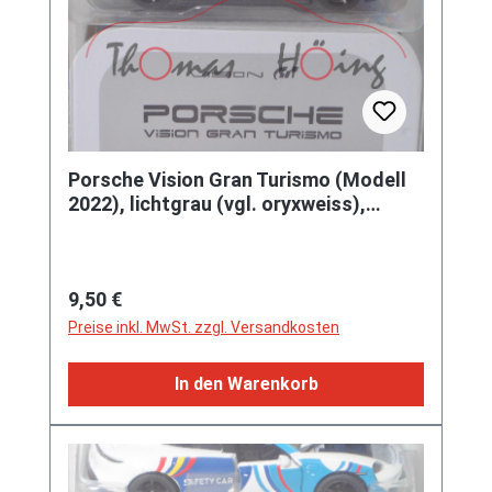
Porsche Vision Gran Turismo (Modell
2022), lichtgrau (vgl. oryxweiss),
majorette, 1:59, Blister
Regulärer Preis:
9,50 €
Preise inkl. MwSt. zzgl. Versandkosten
In den Warenkorb