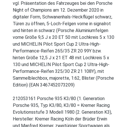
vgl. Präsentation des Fahrzeuges bei den Porsche
Night of Champions am 12. Dezember 2020 in
digitaler Form, Schwanenhals-Heckflügel schwarz,
Türen zu öffnen, 5-Loch-Felgen vorne in signalrot
und hinten in schwarz (Porsche Aluminiumfelgen
vorne Größe 9,5 J x 20 ET 50 mit Lochkreis 5 x 130
und MICHELIN Pilot Sport Cup 2 Ultra-High-
Performance-Reifen 265/35 ZR 20 99Y bzw.
hinten Größe 12,5 J x 21 ET 48 mit Lochkreis 5 x
130 und MICHELIN Pilot Sport Cup 2 Ultra-High-
Performance-Reifen 325/30 ZR 21 108Y), mit
Sammelblechbox, majorette, 1:62, Blister (Porsche
Edition) (EAN 3467452073209)
212053161 Porsche 935 K3/80 (1. Generation
Porsche 935, Typ K3/80, K3/80 = Kremer Racing
Evolutionsstufe 3 Modell 1980 (2. Generation K3),
Hersteller: Kremer Racing Köln der Brüder Erwin
und Manfred Kremer, zweitüriger Sportwagen als