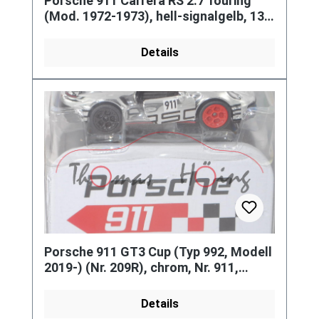
Porsche 911 Carrera RS 2.7 Touring
(Mod. 1972-1973), hell-signalgelb, 139,
majorette, 1:56, Blister
Details
Porsche 911 GT3 Cup (Typ 992, Modell
2019-) (Nr. 209R), chrom, Nr. 911,
majorette, 1:62, Blister
Details