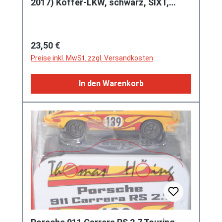
2017) Koffer-LKW, schwarz, SIXT,
SIKU, 1:50, L17mpK
Regulärer Preis:
23,50 €
Preise inkl. MwSt. zzgl. Versandkosten
In den Warenkorb