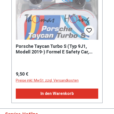
Porsche Taycan Turbo S (Typ 9J1,
Modell 2019-) Formel E Safety Car,
weiß, majorette, 1:63, Blister
Regulärer Preis:
9,50 €
Preise inkl. MwSt. zzgl. Versandkosten
In den Warenkorb