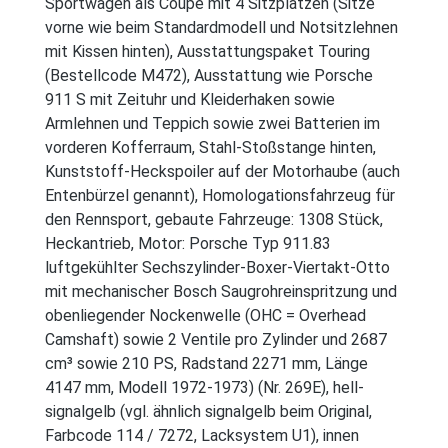
Sportwagen als Coupé mit 4 Sitzplätzen (Sitze
vorne wie beim Standardmodell und Notsitzlehnen
mit Kissen hinten), Ausstattungspaket Touring
(Bestellcode M472), Ausstattung wie Porsche
911 S mit Zeituhr und Kleiderhaken sowie
Armlehnen und Teppich sowie zwei Batterien im
vorderen Kofferraum, Stahl-Stoßstange hinten,
Kunststoff-Heckspoiler auf der Motorhaube (auch
Entenbürzel genannt), Homologationsfahrzeug für
den Rennsport, gebaute Fahrzeuge: 1308 Stück,
Heckantrieb, Motor: Porsche Typ 911.83
luftgekühlter Sechszylinder-Boxer-Viertakt-Otto
mit mechanischer Bosch Saugrohreinspritzung und
obenliegender Nockenwelle (OHC = Overhead
Camshaft) sowie 2 Ventile pro Zylinder und 2687
cm³ sowie 210 PS, Radstand 2271 mm, Länge
4147 mm, Modell 1972-1973) (Nr. 269E), hell-
signalgelb (vgl. ähnlich signalgelb beim Original,
Farbcode 114 / 7272, Lacksystem U1), innen