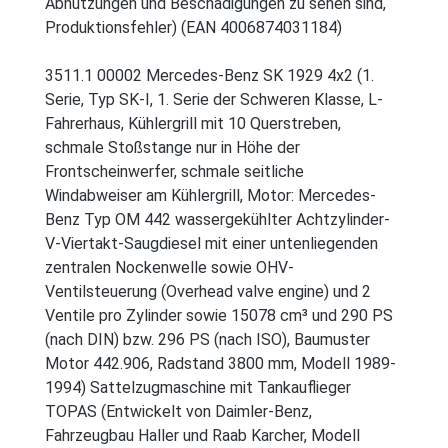
Abnutzungen und Beschädigungen zu sehen sind,
Produktionsfehler) (EAN 4006874031184)
3511.1 00002 Mercedes-Benz SK 1929 4x2 (1.
Serie, Typ SK-I, 1. Serie der Schweren Klasse, L-
Fahrerhaus, Kühlergrill mit 10 Querstreben,
schmale Stoßstange nur in Höhe der
Frontscheinwerfer, schmale seitliche
Windabweiser am Kühlergrill, Motor: Mercedes-
Benz Typ OM 442 wassergekühlter Achtzylinder-
V-Viertakt-Saugdiesel mit einer untenliegenden
zentralen Nockenwelle sowie OHV-
Ventilsteuerung (Overhead valve engine) und 2
Ventile pro Zylinder sowie 15078 cm³ und 290 PS
(nach DIN) bzw. 296 PS (nach ISO), Baumuster
Motor 442.906, Radstand 3800 mm, Modell 1989-
1994) Sattelzugmaschine mit Tankauflieger
TOPAS (Entwickelt von Daimler-Benz,
Fahrzeugbau Haller und Raab Karcher, Modell