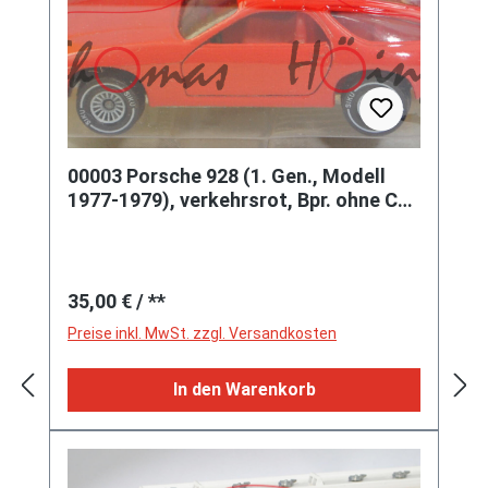
00003 Porsche 928 (1. Gen., Modell
1977-1979), verkehrsrot, Bpr. ohne CE-
Zeichen, SIKU, P23 vergilbt
Regulärer Preis:
35,00 €
/ **
Preise inkl. MwSt. zzgl. Versandkosten
In den Warenkorb