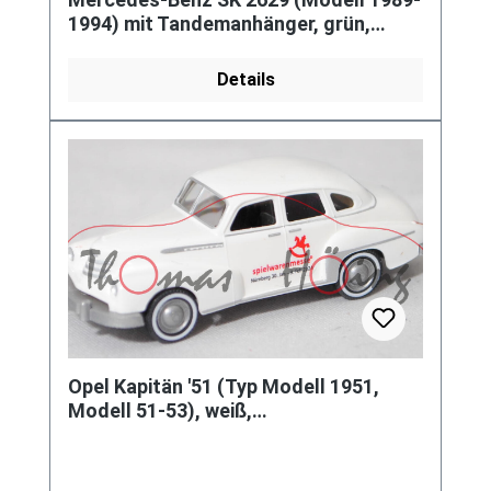
1994) mit Tandemanhänger, grün,
Plane grau, o.K., SIKU, 1:55
Details
Opel Kapitän '51 (Typ Modell 1951,
Modell 51-53), weiß,
spielwarenmesse® 2024, Wiking, 1:87,
mb