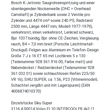
Bosch K-Jetronic Saugrohreinspritzung und einer
obenliegenden Nockenwelle (OHC = Overhead
Camshaft) je Zylinderbank sowie 2 Ventile pro
Zylinder und 4474 cm³ sowie 240 PS, Radstand
2500 mm, Länge 4447 mm, Modell 1977-1979),
verkehrsrot, innen verkehrsrot, Lenkrad schwarz,
Bpr. 1037 bündig, Bpr. ohne CE-Zeichen, Verglasung
rauch, B4 = 7,0 mm breit (Porsche Leichtmetall-
Druckguß-Felgen aus Aluminium im Telefon-Design
Größe 7 J x 16 ET 65 mit Lochkreis 5 x 130
(Teilenummer 928 361 916 00, Farbe matt) und
Nabendeckel / Radzierdeckel (Teilenummer 928
361 032 01) sowie schlauchlosen Reifen 225/50
VR 16), SIKU SUPER, ca. 1:56, P23 (Vitrinenmodell,
Schachtel vergilbt und mit Lagerspuren) (EAN
4006874010370)
Einzelstücke Siku Super
3116.4 00014 Volvo FL10 INTERCOOLER 4x2 (1.