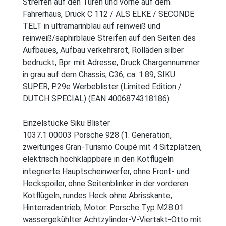
Streifen auf den Türen und vorne auf dem
Fahrerhaus, Druck C 112 / ALS ELKE / SECONDE
TELT in ultramarinblau auf reinweiß und
reinweiß/saphirblaue Streifen auf den Seiten des
Aufbaues, Aufbau verkehrsrot, Rolläden silber
bedruckt, Bpr. mit Adresse, Druck Chargennummer
in grau auf dem Chassis, C36, ca. 1:89, SIKU
SUPER, P29e Werbeblister (Limited Edition /
DUTCH SPECIAL) (EAN 4006874318186)
Einzelstücke Siku Blister
1037.1 00003 Porsche 928 (1. Generation,
zweitüriges Gran-Turismo Coupé mit 4 Sitzplätzen,
elektrisch hochklappbare in den Kotflügeln
integrierte Hauptscheinwerfer, ohne Front- und
Heckspoiler, ohne Seitenblinker in der vorderen
Kotflügeln, rundes Heck ohne Abrisskante,
Hinterradantrieb, Motor: Porsche Typ M28.01
wassergekühlter Achtzylinder-V-Viertakt-Otto mit