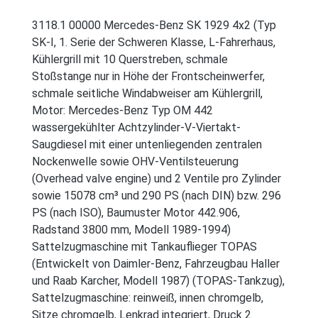
3118.1 00000 Mercedes-Benz SK 1929 4x2 (Typ
SK-I, 1. Serie der Schweren Klasse, L-Fahrerhaus,
Kühlergrill mit 10 Querstreben, schmale
Stoßstange nur in Höhe der Frontscheinwerfer,
schmale seitliche Windabweiser am Kühlergrill,
Motor: Mercedes-Benz Typ OM 442
wassergekühlter Achtzylinder-V-Viertakt-
Saugdiesel mit einer untenliegenden zentralen
Nockenwelle sowie OHV-Ventilsteuerung
(Overhead valve engine) und 2 Ventile pro Zylinder
sowie 15078 cm³ und 290 PS (nach DIN) bzw. 296
PS (nach ISO), Baumuster Motor 442.906,
Radstand 3800 mm, Modell 1989-1994)
Sattelzugmaschine mit Tankauflieger TOPAS
(Entwickelt von Daimler-Benz, Fahrzeugbau Haller
und Raab Karcher, Modell 1987) (TOPAS-Tankzug),
Sattelzugmaschine: reinweiß, innen chromgelb,
Sitze chromgelb, Lenkrad integriert, Druck 2