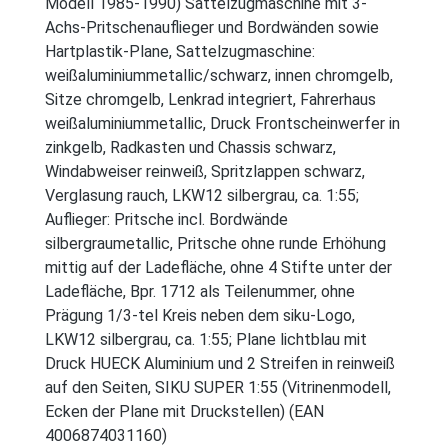
Modell 1985-1990) Sattelzugmaschine mit 3-
Achs-Pritschenauflieger und Bordwänden sowie
Hartplastik-Plane, Sattelzugmaschine:
weißaluminiummetallic/schwarz, innen chromgelb,
Sitze chromgelb, Lenkrad integriert, Fahrerhaus
weißaluminiummetallic, Druck Frontscheinwerfer in
zinkgelb, Radkasten und Chassis schwarz,
Windabweiser reinweiß, Spritzlappen schwarz,
Verglasung rauch, LKW12 silbergrau, ca. 1:55;
Auflieger: Pritsche incl. Bordwände
silbergraumetallic, Pritsche ohne runde Erhöhung
mittig auf der Ladefläche, ohne 4 Stifte unter der
Ladefläche, Bpr. 1712 als Teilenummer, ohne
Prägung 1/3-tel Kreis neben dem siku-Logo,
LKW12 silbergrau, ca. 1:55; Plane lichtblau mit
Druck HUECK Aluminium und 2 Streifen in reinweiß
auf den Seiten, SIKU SUPER 1:55 (Vitrinenmodell,
Ecken der Plane mit Druckstellen) (EAN
4006874031160)