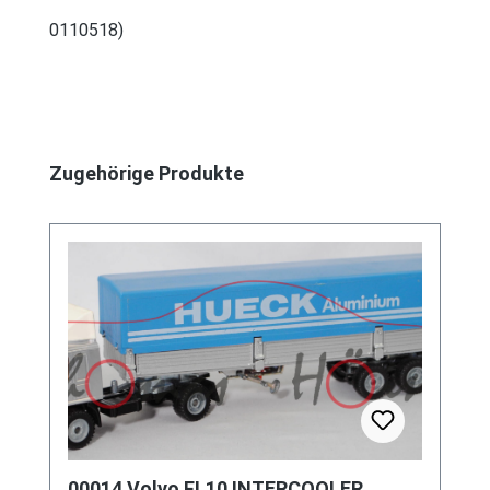
0110518)
Produktgalerie überspringen
Zugehörige Produkte
00014 Volvo FL10 INTERCOOLER