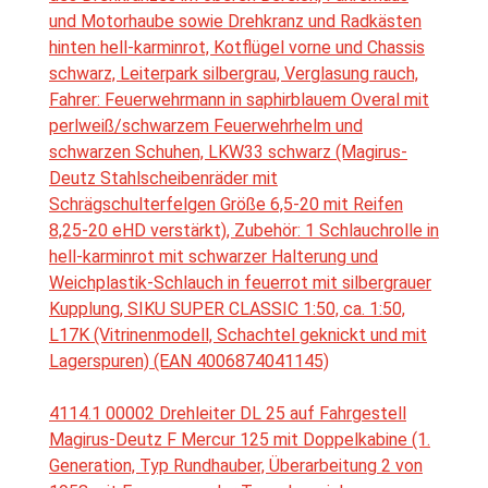
und Motorhaube sowie Drehkranz und Radkästen
hinten hell-karminrot, Kotflügel vorne und Chassis
schwarz, Leiterpark silbergrau, Verglasung rauch,
Fahrer: Feuerwehrmann in saphirblauem Overal mit
perlweiß/schwarzem Feuerwehrhelm und
schwarzen Schuhen, LKW33 schwarz (Magirus-
Deutz Stahlscheibenräder mit
Schrägschulterfelgen Größe 6,5-20 mit Reifen
8,25-20 eHD verstärkt), Zubehör: 1 Schlauchrolle in
hell-karminrot mit schwarzer Halterung und
Weichplastik-Schlauch in feuerrot mit silbergrauer
Kupplung, SIKU SUPER CLASSIC 1:50, ca. 1:50,
L17K (Vitrinenmodell, Schachtel geknickt und mit
Lagerspuren) (EAN 4006874041145)
4114.1 00002 Drehleiter DL 25 auf Fahrgestell
Magirus-Deutz F Mercur 125 mit Doppelkabine (1.
Generation, Typ Rundhauber, Überarbeitung 2 von