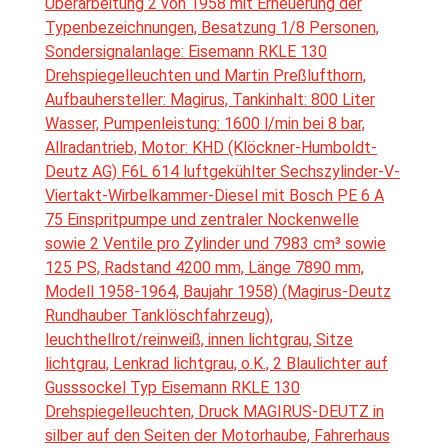
Überarbeitung 2 von 1958 mit Erneuerung der
Typenbezeichnungen, Besatzung 1/8 Personen,
Sondersignalanlage: Eisemann RKLE 130
Drehspiegelleuchten und Martin Preßlufthorn,
Aufbauhersteller: Magirus, Tankinhalt: 800 Liter
Wasser, Pumpenleistung: 1600 l/min bei 8 bar,
Allradantrieb, Motor: KHD (Klöckner-Humboldt-
Deutz AG) F6L 614 luftgekühlter Sechszylinder-V-
Viertakt-Wirbelkammer-Diesel mit Bosch PE 6 A
75 Einspritpumpe und zentraler Nockenwelle
sowie 2 Ventile pro Zylinder und 7983 cm³ sowie
125 PS, Radstand 4200 mm, Länge 7890 mm,
Modell 1958-1964, Baujahr 1958) (Magirus-Deutz
Rundhauber Tanklöschfahrzeug),
leuchthellrot/reinweiß, innen lichtgrau, Sitze
lichtgrau, Lenkrad lichtgrau, o.K., 2 Blaulichter auf
Gusssockel Typ Eisemann RKLE 130
Drehspiegelleuchten, Druck MAGIRUS-DEUTZ in
silber auf den Seiten der Motorhaube, Fahrerhaus