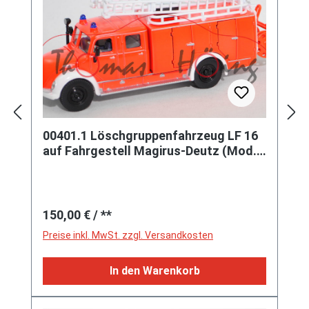
00401.1 Löschgruppenfahrzeug LF 16
auf Fahrgestell Magirus-Deutz (Mod.
58-64), leuchthellrot, L17mK
Regulärer Preis:
150,00 €
/ **
Preise inkl. MwSt. zzgl. Versandkosten
In den Warenkorb