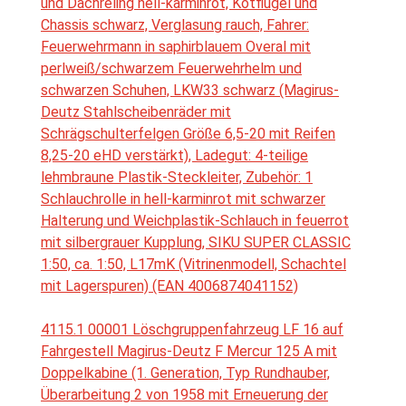
und Dachreling hell-karminrot, Kotflügel und
Chassis schwarz, Verglasung rauch, Fahrer:
Feuerwehrmann in saphirblauem Overal mit
perlweiß/schwarzem Feuerwehrhelm und
schwarzen Schuhen, LKW33 schwarz (Magirus-
Deutz Stahlscheibenräder mit
Schrägschulterfelgen Größe 6,5-20 mit Reifen
8,25-20 eHD verstärkt), Ladegut: 4-teilige
lehmbraune Plastik-Steckleiter, Zubehör: 1
Schlauchrolle in hell-karminrot mit schwarzer
Halterung und Weichplastik-Schlauch in feuerrot
mit silbergrauer Kupplung, SIKU SUPER CLASSIC
1:50, ca. 1:50, L17mK (Vitrinenmodell, Schachtel
mit Lagerspuren) (EAN 4006874041152)
4115.1 00001 Löschgruppenfahrzeug LF 16 auf
Fahrgestell Magirus-Deutz F Mercur 125 A mit
Doppelkabine (1. Generation, Typ Rundhauber,
Überarbeitung 2 von 1958 mit Erneuerung der