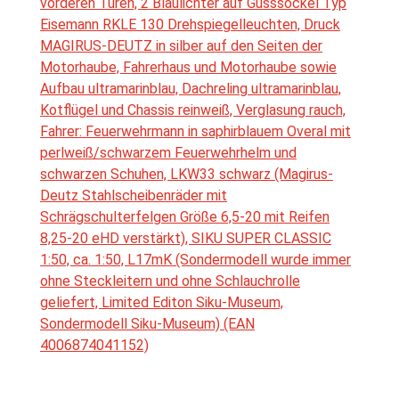
vorderen Türen, 2 Blaulichter auf Gusssockel Typ
Eisemann RKLE 130 Drehspiegelleuchten, Druck
MAGIRUS-DEUTZ in silber auf den Seiten der
Motorhaube, Fahrerhaus und Motorhaube sowie
Aufbau ultramarinblau, Dachreling ultramarinblau,
Kotflügel und Chassis reinweiß, Verglasung rauch,
Fahrer: Feuerwehrmann in saphirblauem Overal mit
perlweiß/schwarzem Feuerwehrhelm und
schwarzen Schuhen, LKW33 schwarz (Magirus-
Deutz Stahlscheibenräder mit
Schrägschulterfelgen Größe 6,5-20 mit Reifen
8,25-20 eHD verstärkt), SIKU SUPER CLASSIC
1:50, ca. 1:50, L17mK (Sondermodell wurde immer
ohne Steckleitern und ohne Schlauchrolle
geliefert, Limited Editon Siku-Museum,
Sondermodell Siku-Museum) (EAN
4006874041152)