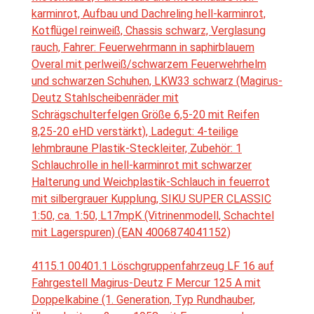
karminrot, Aufbau und Dachreling hell-karminrot,
Kotflügel reinweiß, Chassis schwarz, Verglasung
rauch, Fahrer: Feuerwehrmann in saphirblauem
Overal mit perlweiß/schwarzem Feuerwehrhelm
und schwarzen Schuhen, LKW33 schwarz (Magirus-
Deutz Stahlscheibenräder mit
Schrägschulterfelgen Größe 6,5-20 mit Reifen
8,25-20 eHD verstärkt), Ladegut: 4-teilige
lehmbraune Plastik-Steckleiter, Zubehör: 1
Schlauchrolle in hell-karminrot mit schwarzer
Halterung und Weichplastik-Schlauch in feuerrot
mit silbergrauer Kupplung, SIKU SUPER CLASSIC
1:50, ca. 1:50, L17mpK (Vitrinenmodell, Schachtel
mit Lagerspuren) (EAN 4006874041152)
4115.1 00401.1 Löschgruppenfahrzeug LF 16 auf
Fahrgestell Magirus-Deutz F Mercur 125 A mit
Doppelkabine (1. Generation, Typ Rundhauber,