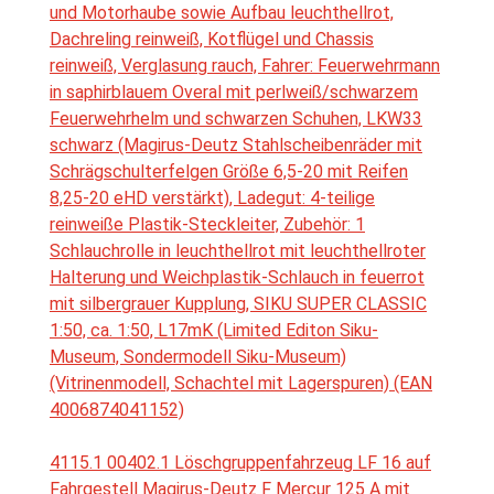
und Motorhaube sowie Aufbau leuchthellrot,
Dachreling reinweiß, Kotflügel und Chassis
reinweiß, Verglasung rauch, Fahrer: Feuerwehrmann
in saphirblauem Overal mit perlweiß/schwarzem
Feuerwehrhelm und schwarzen Schuhen, LKW33
schwarz (Magirus-Deutz Stahlscheibenräder mit
Schrägschulterfelgen Größe 6,5-20 mit Reifen
8,25-20 eHD verstärkt), Ladegut: 4-teilige
reinweiße Plastik-Steckleiter, Zubehör: 1
Schlauchrolle in leuchthellrot mit leuchthellroter
Halterung und Weichplastik-Schlauch in feuerrot
mit silbergrauer Kupplung, SIKU SUPER CLASSIC
1:50, ca. 1:50, L17mK (Limited Editon Siku-
Museum, Sondermodell Siku-Museum)
(Vitrinenmodell, Schachtel mit Lagerspuren) (EAN
4006874041152)
4115.1 00402.1 Löschgruppenfahrzeug LF 16 auf
Fahrgestell Magirus-Deutz F Mercur 125 A mit