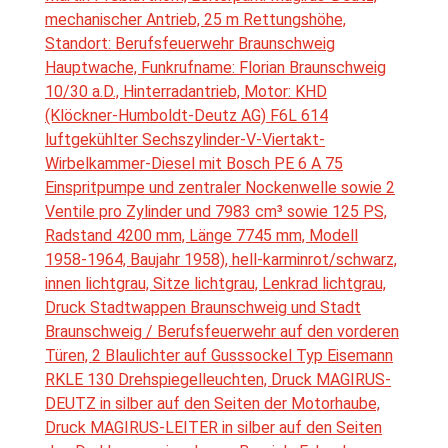
mechanischer Antrieb, 25 m Rettungshöhe,
Standort: Berufsfeuerwehr Braunschweig
Hauptwache, Funkrufname: Florian Braunschweig
10/30 a.D., Hinterradantrieb, Motor: KHD
(Klöckner-Humboldt-Deutz AG) F6L 614
luftgekühlter Sechszylinder-V-Viertakt-
Wirbelkammer-Diesel mit Bosch PE 6 A 75
Einspritpumpe und zentraler Nockenwelle sowie 2
Ventile pro Zylinder und 7983 cm³ sowie 125 PS,
Radstand 4200 mm, Länge 7745 mm, Modell
1958-1964, Baujahr 1958), hell-karminrot/schwarz,
innen lichtgrau, Sitze lichtgrau, Lenkrad lichtgrau,
Druck Stadtwappen Braunschweig und Stadt
Braunschweig / Berufsfeuerwehr auf den vorderen
Türen, 2 Blaulichter auf Gusssockel Typ Eisemann
RKLE 130 Drehspiegelleuchten, Druck MAGIRUS-
DEUTZ in silber auf den Seiten der Motorhaube,
Druck MAGIRUS-LEITER in silber auf den Seiten