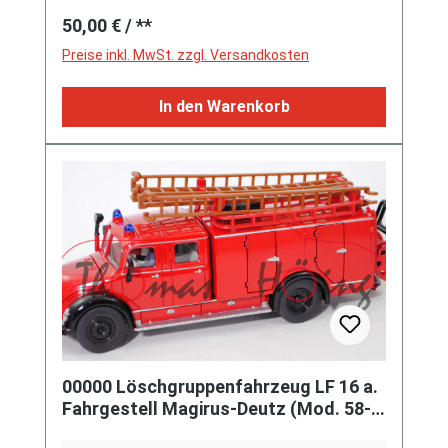
Regulärer Preis:
50,00 €
/ **
Preise inkl. MwSt. zzgl. Versandkosten
In den Warenkorb
00000 Löschgruppenfahrzeug LF 16 a.
Fahrgestell Magirus-Deutz (Mod. 58-
64), rot/schwarz, SIKU, L17mK