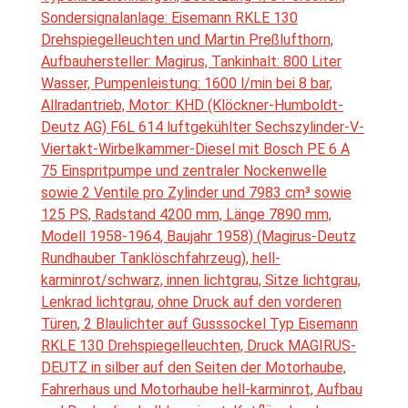
Sondersignalanlage: Eisemann RKLE 130
Drehspiegelleuchten und Martin Preßlufthorn,
Aufbauhersteller: Magirus, Tankinhalt: 800 Liter
Wasser, Pumpenleistung: 1600 l/min bei 8 bar,
Allradantrieb, Motor: KHD (Klöckner-Humboldt-
Deutz AG) F6L 614 luftgekühlter Sechszylinder-V-
Viertakt-Wirbelkammer-Diesel mit Bosch PE 6 A
75 Einspritpumpe und zentraler Nockenwelle
sowie 2 Ventile pro Zylinder und 7983 cm³ sowie
125 PS, Radstand 4200 mm, Länge 7890 mm,
Modell 1958-1964, Baujahr 1958) (Magirus-Deutz
Rundhauber Tanklöschfahrzeug), hell-
karminrot/schwarz, innen lichtgrau, Sitze lichtgrau,
Lenkrad lichtgrau, ohne Druck auf den vorderen
Türen, 2 Blaulichter auf Gusssockel Typ Eisemann
RKLE 130 Drehspiegelleuchten, Druck MAGIRUS-
DEUTZ in silber auf den Seiten der Motorhaube,
Fahrerhaus und Motorhaube hell-karminrot, Aufbau