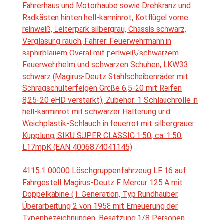
Fahrerhaus und Motorhaube sowie Drehkranz und
Radkästen hinten hell-karminrot, Kotflügel vorne
reinweiß, Leiterpark silbergrau, Chassis schwarz,
Verglasung rauch, Fahrer: Feuerwehrmann in
saphirblauem Overal mit perlweiß/schwarzem
Feuerwehrhelm und schwarzen Schuhen, LKW33
schwarz (Magirus-Deutz Stahlscheibenräder mit
Schrägschulterfelgen Größe 6,5-20 mit Reifen
8,25-20 eHD verstärkt), Zubehör: 1 Schlauchrolle in
hell-karminrot mit schwarzer Halterung und
Weichplastik-Schlauch in feuerrot mit silbergrauer
Kupplung, SIKU SUPER CLASSIC 1:50, ca. 1:50,
L17mpK (EAN 4006874041145)
4115.1 00000 Löschgruppenfahrzeug LF 16 auf
Fahrgestell Magirus-Deutz F Mercur 125 A mit
Doppelkabine (1. Generation, Typ Rundhauber,
Überarbeitung 2 von 1958 mit Erneuerung der
Typenbezeichnungen, Besatzung 1/8 Personen,