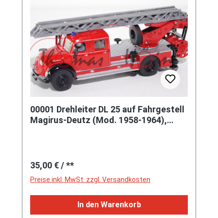
00001 Drehleiter DL 25 auf Fahrgestell
Magirus-Deutz (Mod. 1958-1964),
rot/schwarz, SIKU, 1:50, L17K
Regulärer Preis:
35,00 €
/ **
Preise inkl. MwSt. zzgl. Versandkosten
In den Warenkorb