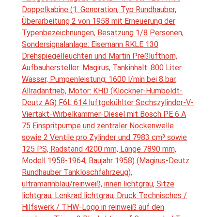
Doppelkabine (1. Generation, Typ Rundhauber,
Überarbeitung 2 von 1958 mit Erneuerung der
Typenbezeichnungen, Besatzung 1/8 Personen,
Sondersignalanlage: Eisemann RKLE 130
Drehspiegelleuchten und Martin Preßlufthorn,
Aufbauhersteller: Magirus, Tankinhalt: 800 Liter
Wasser, Pumpenleistung: 1600 l/min bei 8 bar,
Allradantrieb, Motor: KHD (Klöckner-Humboldt-
Deutz AG) F6L 614 luftgekühlter Sechszylinder-V-
Viertakt-Wirbelkammer-Diesel mit Bosch PE 6 A
75 Einspritpumpe und zentraler Nockenwelle
sowie 2 Ventile pro Zylinder und 7983 cm³ sowie
125 PS, Radstand 4200 mm, Länge 7890 mm,
Modell 1958-1964, Baujahr 1958) (Magirus-Deutz
Rundhauber Tanklöschfahrzeug),
ultramarinblau/reinweiß, innen lichtgrau, Sitze
lichtgrau, Lenkrad lichtgrau, Druck Technisches /
Hilfswerk / THW-Logo in reinweiß auf den