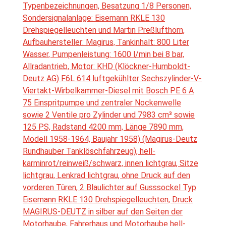
Typenbezeichnungen, Besatzung 1/8 Personen,
Sondersignalanlage: Eisemann RKLE 130
Drehspiegelleuchten und Martin Preßlufthorn,
Aufbauhersteller: Magirus, Tankinhalt: 800 Liter
Wasser, Pumpenleistung: 1600 l/min bei 8 bar,
Allradantrieb, Motor: KHD (Klöckner-Humboldt-
Deutz AG) F6L 614 luftgekühlter Sechszylinder-V-
Viertakt-Wirbelkammer-Diesel mit Bosch PE 6 A
75 Einspritpumpe und zentraler Nockenwelle
sowie 2 Ventile pro Zylinder und 7983 cm³ sowie
125 PS, Radstand 4200 mm, Länge 7890 mm,
Modell 1958-1964, Baujahr 1958) (Magirus-Deutz
Rundhauber Tanklöschfahrzeug), hell-
karminrot/reinweiß/schwarz, innen lichtgrau, Sitze
lichtgrau, Lenkrad lichtgrau, ohne Druck auf den
vorderen Türen, 2 Blaulichter auf Gusssockel Typ
Eisemann RKLE 130 Drehspiegelleuchten, Druck
MAGIRUS-DEUTZ in silber auf den Seiten der
Motorhaube, Fahrerhaus und Motorhaube hell-