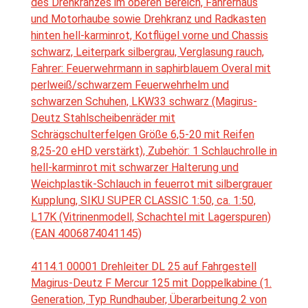
des Drehkranzes im oberen Bereich, Fahrerhaus
und Motorhaube sowie Drehkranz und Radkasten
hinten hell-karminrot, Kotflügel vorne und Chassis
schwarz, Leiterpark silbergrau, Verglasung rauch,
Fahrer: Feuerwehrmann in saphirblauem Overal mit
perlweiß/schwarzem Feuerwehrhelm und
schwarzen Schuhen, LKW33 schwarz (Magirus-
Deutz Stahlscheibenräder mit
Schrägschulterfelgen Größe 6,5-20 mit Reifen
8,25-20 eHD verstärkt), Zubehör: 1 Schlauchrolle in
hell-karminrot mit schwarzer Halterung und
Weichplastik-Schlauch in feuerrot mit silbergrauer
Kupplung, SIKU SUPER CLASSIC 1:50, ca. 1:50,
L17K (Vitrinenmodell, Schachtel mit Lagerspuren)
(EAN 4006874041145)
4114.1 00001 Drehleiter DL 25 auf Fahrgestell
Magirus-Deutz F Mercur 125 mit Doppelkabine (1.
Generation, Typ Rundhauber, Überarbeitung 2 von