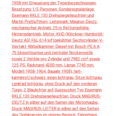
1958 mit Erneuerung der Typenbezeichnungen,
Besatzung 1/5 Personen, Sondersignalanlage:
Eisemann RKLE 130 Drehspiegelleuchten und
Martin Preßlufthorn, Leiterpark: Magirus-Deutz,
mechanischer Antrieb, 25 m Rettungshöhe,
Hinterradantrieb, Motor: KHD (Klöckner-Humboldt-
Deutz AG) F6L 614 luftgekühlter Sechszylinder-V-
Viertakt-Wirbelkammer-Diesel mit Bosch PE 6 A
75 Einspritpumpe und zentraler Nockenwelle
sowie 2 Ventile pro Zylinder und 7983 cm³ sowie
125 PS, Radstand 4200 mm, Länge 7745 mm,
Modell 1958-1964, Baujahr 1958), hell-
karminrot/schwarz, innen lichtgrau, Sitze lichtgrau,
Lenkrad lichtgrau, ohne Druck auf den vorderen
Türen, 2 Blaulichter auf Gusssockel Typ Eisemann
RKLE 130 Drehspiegelleuchten, Druck MAGIRUS-
DEUTZ in silber auf den Seiten der Motorhaube,
Druck MAGIRUS-LEITER in silber auf den Seiten
des Drehkranzes im oberen Bereich, Fahrerhaus