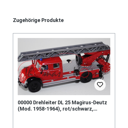
Produktgalerie überspringen
Zugehörige Produkte
00000 Drehleiter DL 25 Magirus-Deutz
(Mod. 1958-1964), rot/schwarz,
Braunschweig, SIKU, 1:50, L17K