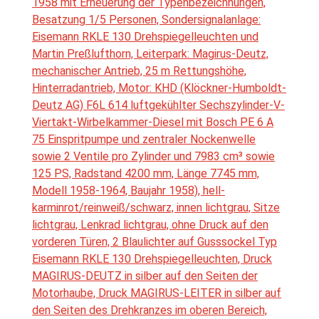
1958 mit Erneuerung der Typenbezeichnungen,
Besatzung 1/5 Personen, Sondersignalanlage:
Eisemann RKLE 130 Drehspiegelleuchten und
Martin Preßlufthorn, Leiterpark: Magirus-Deutz,
mechanischer Antrieb, 25 m Rettungshöhe,
Hinterradantrieb, Motor: KHD (Klöckner-Humboldt-
Deutz AG) F6L 614 luftgekühlter Sechszylinder-V-
Viertakt-Wirbelkammer-Diesel mit Bosch PE 6 A
75 Einspritpumpe und zentraler Nockenwelle
sowie 2 Ventile pro Zylinder und 7983 cm³ sowie
125 PS, Radstand 4200 mm, Länge 7745 mm,
Modell 1958-1964, Baujahr 1958), hell-
karminrot/reinweiß/schwarz, innen lichtgrau, Sitze
lichtgrau, Lenkrad lichtgrau, ohne Druck auf den
vorderen Türen, 2 Blaulichter auf Gusssockel Typ
Eisemann RKLE 130 Drehspiegelleuchten, Druck
MAGIRUS-DEUTZ in silber auf den Seiten der
Motorhaube, Druck MAGIRUS-LEITER in silber auf
den Seiten des Drehkranzes im oberen Bereich,