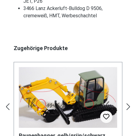
JET, P26
3466 Lanz Ackerluft-Bulldog D 9506,
cremeweiß, HMT, Werbeschachtel
Produktgalerie überspringen
Zugehörige Produkte
Raupenbagger, gelb/grün/schwarz,